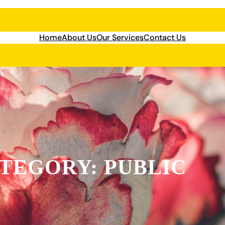
Home
About Us
Our Services
Contact Us
TEGORY:
PUBLIC