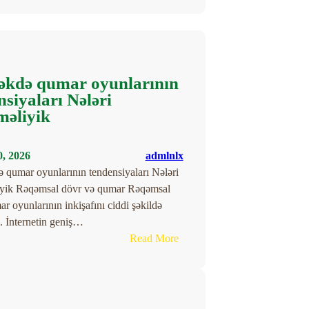
банкроллом
ключевые
советы
от
əkdə qumar oyunlarının
Pin-
nsiyaları Nələri
up
məliyik
для
успешной
игры
, 2026
admlnlx
в
 qumar oyunlarının tendensiyaları Nələri
казино
iyik Rəqəmsal dövr və qumar Rəqəmsal
ar oyunlarının inkişafını ciddi şəkildə
i. İnternetin geniş…
:
Read More
Gələcəkdə
qumar
oyunlarının
tendensiyaları