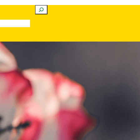
S
e
a
r
c
h