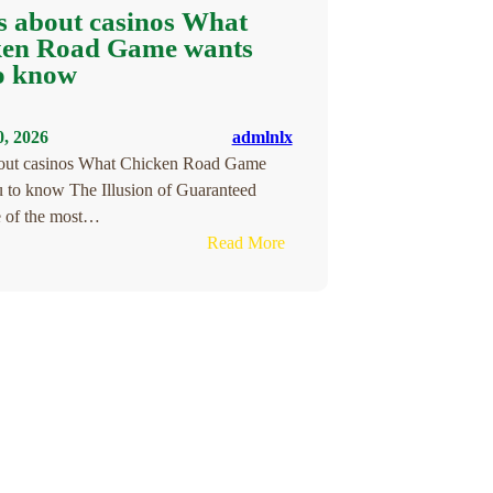
 about casinos What
Nələri
ken Road Game wants
gözləməliyik
o know
, 2026
admlnlx
out casinos What Chicken Road Game
 to know The Illusion of Guaranteed
 of the most…
:
Read More
Myths
about
casinos
What
Chicken
Road
Game
wants
you