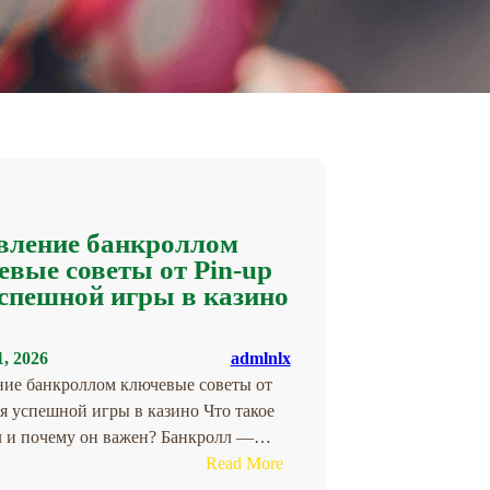
вление банкроллом
евые советы от Pin-up
успешной игры в казино
, 2026
admlnlx
ние банкроллом ключевые советы от
ля успешной игры в казино Что такое
л и почему он важен? Банкролл —…
:
Read More
Управление