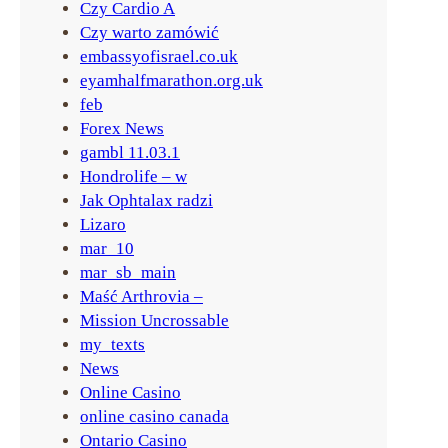
Czy Cardio A
Czy warto zamówić
embassyofisrael.co.uk
eyamhalfmarathon.org.uk
feb
Forex News
gambl 11.03.1
Hondrolife – w
Jak Ophtalax radzi
Lizaro
mar_10
mar_sb_main
Maść Arthrovia –
Mission Uncrossable
my_texts
News
Online Casino
online casino canada
Ontario Casino