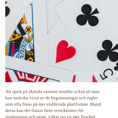
Att spela på okända casinon innebär också att man
kan undvika vissa av de begränsningar och regler
som ofta finns på mer etablerade plattformar. Bland
dessa kan det finnas färre restriktioner för
insättningar och uttag, vilket ger en mer flexibel