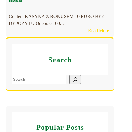
J
o
u
s
e
Content KASYNA Z BONUSEM 10 EURO BEZ
o
g
DEPOZYTU Odebrac 100…
h
o
:
Read More
n
s
K
e
o
a
O
n
s
A
l
Search
y
S
i
n
I
n
o
S
S
e
z
2
e
y
M
0
a
a
i
2
r
p
n
6
c
u
i
T
h
e
m
o
s
a
p
Popular Posts
t
l