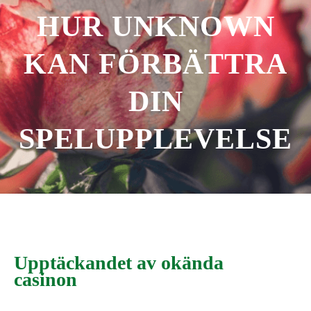
HUR UNKNOWN
KAN FÖRBÄTTRA
DIN
SPELUPPLEVELSE
Upptäckandet av okända
casinon