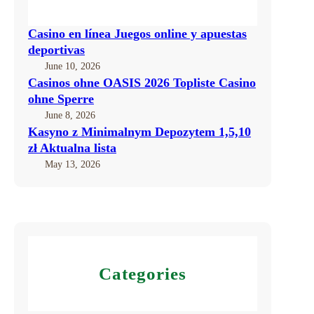
l
a
n
i
s
y
Casino en línea Juegos online y apuestas
s
d
m
deportivas
t
e
D
June 10, 2026
e
p
e
Casinos ohne OASIS 2026 Topliste Casino
C
o
p
ohne Sperre
a
r
o
June 8, 2026
s
t
z
Kasyno z Minimalnym Depozytem 1,5,10
i
i
y
zł Aktualna lista
n
v
t
May 13, 2026
o
a
e
o
s
m
h
1
n
,
e
5
S
,
p
Categories
1
e
0
r
z