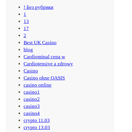
r
ł
! Без рубрики
e
A
1
k
13
t
17
u
2
a
Best UK Casino
l
blog
n
Cardiominal cena w
a
Cardiotensive a zdrowy
l
Casino
i
Casino ohne OASIS
s
casino online
t
casino1
a
casino2
casino3
casino4
crypto 11.03
crypto 13.03