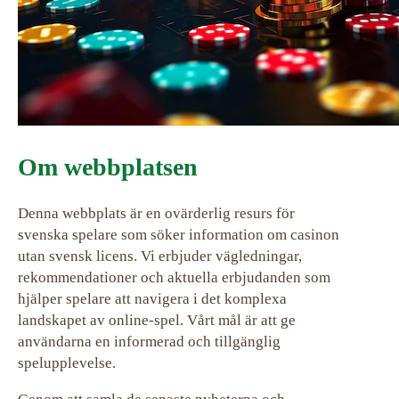
Om webbplatsen
Denna webbplats är en ovärderlig resurs för
svenska spelare som söker information om casinon
utan svensk licens. Vi erbjuder vägledningar,
rekommendationer och aktuella erbjudanden som
hjälper spelare att navigera i det komplexa
landskapet av online-spel. Vårt mål är att ge
användarna en informerad och tillgänglig
spelupplevelse.