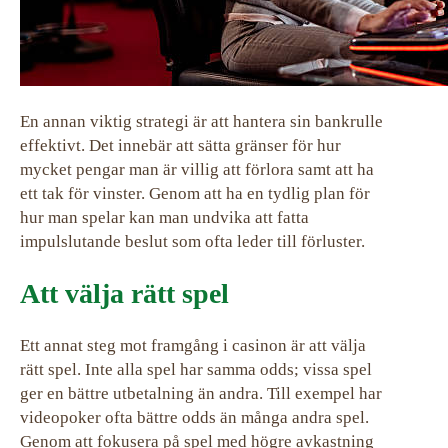
En annan viktig strategi är att hantera sin bankrulle
effektivt. Det innebär att sätta gränser för hur
mycket pengar man är villig att förlora samt att ha
ett tak för vinster. Genom att ha en tydlig plan för
hur man spelar kan man undvika att fatta
impulslutande beslut som ofta leder till förluster.
Att välja rätt spel
Ett annat steg mot framgång i casinon är att välja
rätt spel. Inte alla spel har samma odds; vissa spel
ger en bättre utbetalning än andra. Till exempel har
videopoker ofta bättre odds än många andra spel.
Genom att fokusera på spel med högre avkastning