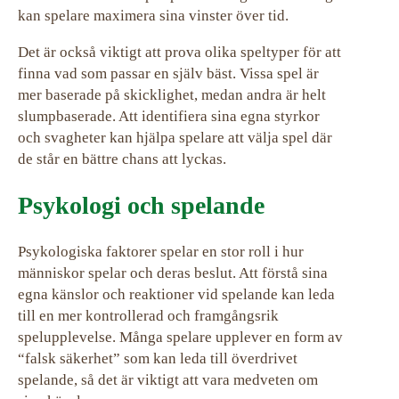
kan spelare maximera sina vinster över tid.
Det är också viktigt att prova olika speltyper för att
finna vad som passar en själv bäst. Vissa spel är
mer baserade på skicklighet, medan andra är helt
slumpbaserade. Att identifiera sina egna styrkor
och svagheter kan hjälpa spelare att välja spel där
de står en bättre chans att lyckas.
Psykologi och spelande
Psykologiska faktorer spelar en stor roll i hur
människor spelar och deras beslut. Att förstå sina
egna känslor och reaktioner vid spelande kan leda
till en mer kontrollerad och framgångsrik
spelupplevelse. Många spelare upplever en form av
“falsk säkerhet” som kan leda till överdrivet
spelande, så det är viktigt att vara medveten om