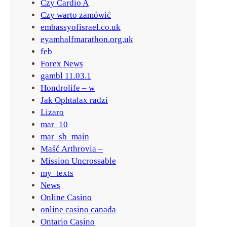
Czy Cardio A
Czy warto zamówić
embassyofisrael.co.uk
eyamhalfmarathon.org.uk
feb
Forex News
gambl 11.03.1
Hondrolife – w
Jak Ophtalax radzi
Lizaro
mar_10
mar_sb_main
Maść Arthrovia –
Mission Uncrossable
my_texts
News
Online Casino
online casino canada
Ontario Casino