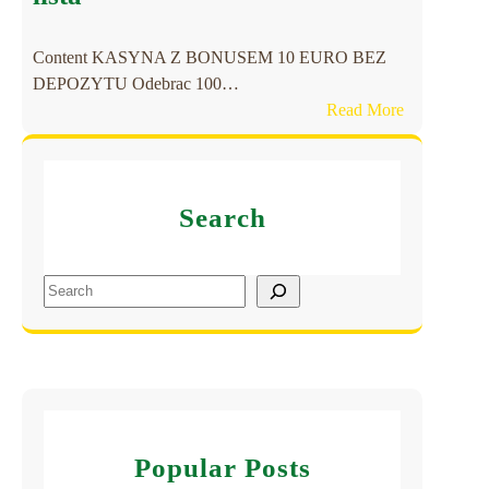
o
u
s
e
Content KASYNA Z BONUSEM 10 EURO BEZ
o
g
DEPOZYTU Odebrac 100…
h
o
:
Read More
n
s
K
e
o
a
O
n
s
A
l
Search
y
S
i
n
I
n
o
S
S
e
z
2
e
y
M
0
a
a
i
2
r
p
n
6
c
u
i
T
h
e
m
o
s
a
p
Popular Posts
t
l
l