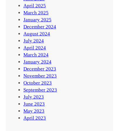
April 2025
March 2025
January 2025
December 2024
August 2024
July 2024
April 2024
March 2024
January 2024
December 2023
November 2023
October 2023
September 2023
July 2023
June 2023
May 2023
April 2023