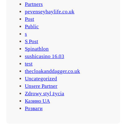
Partners
pevenseybaylife.co.uk
Post
Public
s
S Post
Spinathlon
sushicasino 16.03
test
thecloakanddagger.co.uk
Uncategorized
Unsere Partner
Zdrowy styl życia
Казино UA
Розваги