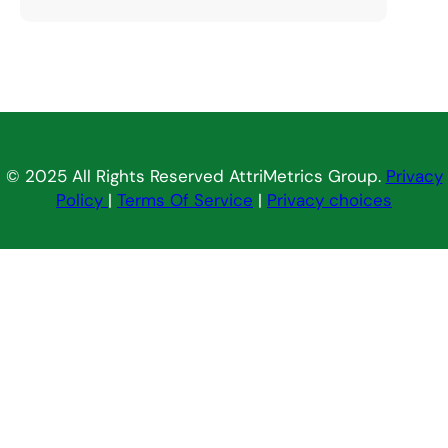
© 2025 All Rights Reserved AttriMetrics Group.
Privacy
Policy
|
Terms Of Service
|
Privacy choices