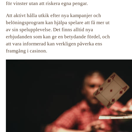
för vinster utan att riskera egna pengar.
Att aktivt hålla utkik efter nya kampanjer och
belöningsprogram kan hjälpa spelare att få mer ut
av sin spelupplevelse. Det finns alltid nya
erbjudanden som kan ge en betydande fördel, och
att vara informerad kan verkligen påverka ens
framgång i casinon.