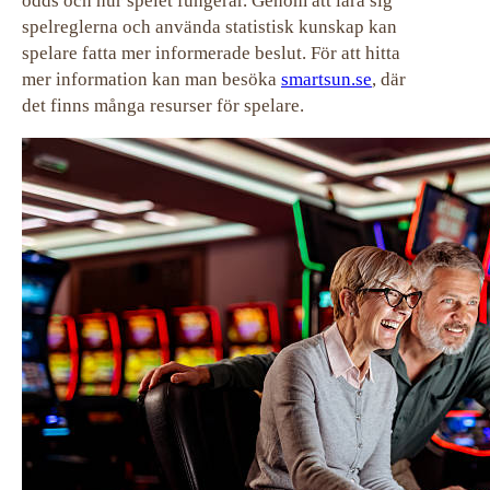
odds och hur spelet fungerar. Genom att lära sig
spelreglerna och använda statistisk kunskap kan
spelare fatta mer informerade beslut. För att hitta
mer information kan man besöka
smartsun.se
, där
det finns många resurser för spelare.