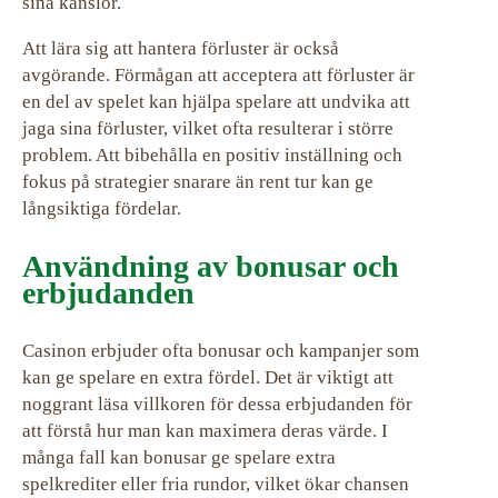
sina känslor.
Att lära sig att hantera förluster är också
avgörande. Förmågan att acceptera att förluster är
en del av spelet kan hjälpa spelare att undvika att
jaga sina förluster, vilket ofta resulterar i större
problem. Att bibehålla en positiv inställning och
fokus på strategier snarare än rent tur kan ge
långsiktiga fördelar.
Användning av bonusar och
erbjudanden
Casinon erbjuder ofta bonusar och kampanjer som
kan ge spelare en extra fördel. Det är viktigt att
noggrant läsa villkoren för dessa erbjudanden för
att förstå hur man kan maximera deras värde. I
många fall kan bonusar ge spelare extra
spelkrediter eller fria rundor, vilket ökar chansen