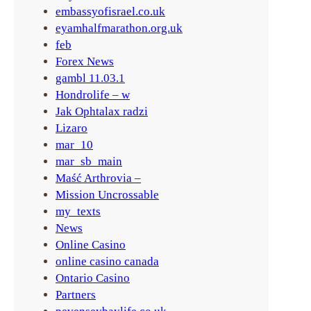
embassyofisrael.co.uk
eyamhalfmarathon.org.uk
feb
Forex News
gambl 11.03.1
Hondrolife – w
Jak Ophtalax radzi
Lizaro
mar_10
mar_sb_main
Maść Arthrovia –
Mission Uncrossable
my_texts
News
Online Casino
online casino canada
Ontario Casino
Partners