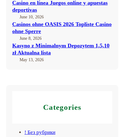
Casino en línea Juegos online y apuestas
s
d
m
deportivas
t
e
D
June 10, 2026
e
p
e
Casinos ohne OASIS 2026 Topliste Casino
C
o
p
ohne Sperre
a
r
o
June 8, 2026
s
t
z
Kasyno z Minimalnym Depozytem 1,5,10
i
i
y
zł Aktualna lista
n
v
t
May 13, 2026
o
a
e
o
s
m
h
1
n
,
e
5
S
,
p
Categories
1
e
0
r
z
r
ł
! Без рубрики
e