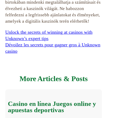
birtokában mindenki megtalálhatja a számításait és
élvezheti a kaszinók világát. Ne habozzon
felfedezni a legfrissebb ajánlatokat és élményeket,
amelyek a digitális kaszinók terén elérhetők!
Unlock the secrets of winning at casinos with
Unknown’s expert tips
Dévoilez les secrets pour gagner gros à Unknown
casino
More Articles & Posts
Casino en línea Juegos online y
apuestas deportivas