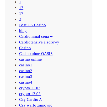
A
1
k
13
t
17
u
2
a
Best UK Casino
l
blog
n
Cardiominal cena w
a
Cardiotensive a zdrowy
l
Casino
i
Casino ohne OASIS
s
casino online
t
casino1
a
casino2
casino3
casino4
crypto 11.03
crypto 13.03
Czy Cardio A
Czy warto zamówić