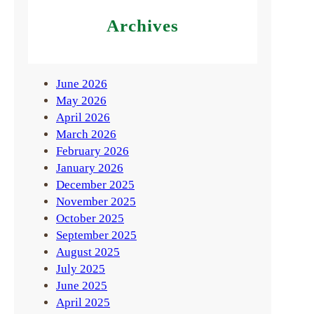
Archives
June 2026
May 2026
April 2026
March 2026
February 2026
January 2026
December 2025
November 2025
October 2025
September 2025
August 2025
July 2025
June 2025
April 2025