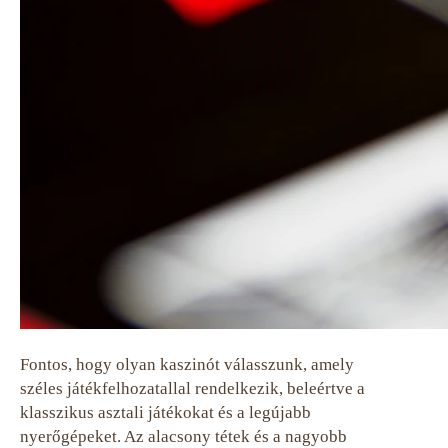
Fontos, hogy olyan kaszinót válasszunk, amely
széles játékfelhozatallal rendelkezik, beleértve a
klasszikus asztali játékokat és a legújabb
nyerőgépeket. Az alacsony tétek és a nagyobb