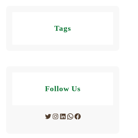
Tags
Follow Us
Twitter
Instagram
LinkedIn
WhatsApp
Facebook