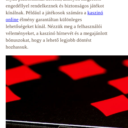
engedéllyel rendelkeznek és biztonságos játékot
kínálnak. Például a játékosok számára a
kaszinó
online
élmény garantáltan különleges
lehetőségeket kínál. Nézzük meg a felhasználói
véleményeket, a kaszinó hírnevét és a megajánlott
bónuszokat, hogy a lehető legjobb döntést
hozhassuk.