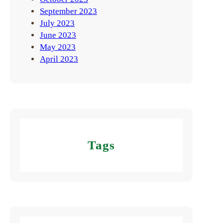
September 2023
July 2023
June 2023
May 2023
April 2023
Tags