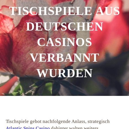
TISCHSPIELE AUS
DEUTSCHEN
CASINOS
VERBANNT
WURDEN
Tischspiele gebot nachfolgende Anlass, strategisch
Atlantic Spins Casino
dahinter walten weiters