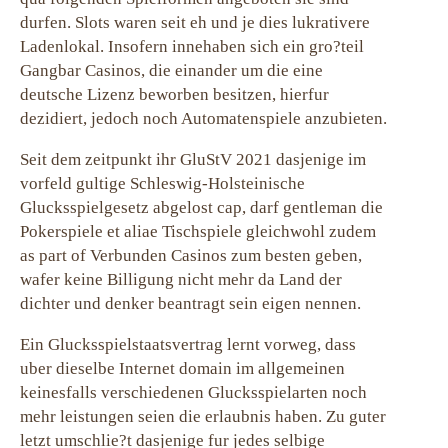
durfen. Slots waren seit eh und je dies lukrativere
Ladenlokal. Insofern innehaben sich ein gro?teil
Gangbar Casinos, die einander um die eine
deutsche Lizenz beworben besitzen, hierfur
dezidiert, jedoch noch Automatenspiele anzubieten.
Seit dem zeitpunkt ihr GluStV 2021 dasjenige im
vorfeld gultige Schleswig-Holsteinische
Glucksspielgesetz abgelost cap, darf gentleman die
Pokerspiele et aliae Tischspiele gleichwohl zudem
as part of Verbunden Casinos zum besten geben,
wafer keine Billigung nicht mehr da Land der
dichter und denker beantragt sein eigen nennen.
Ein Glucksspielstaatsvertrag lernt vorweg, dass
uber dieselbe Internet domain im allgemeinen
keinesfalls verschiedenen Glucksspielarten noch
mehr leistungen seien die erlaubnis haben. Zu guter
letzt umschlie?t dasjenige fur jedes selbige