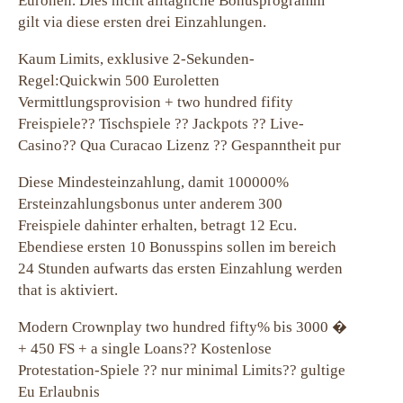
Euronen. Dies nicht alltagliche Bonusprogramm
gilt via diese ersten drei Einzahlungen.
Kaum Limits, exklusive 2-Sekunden-
Regel:Quickwin 500 Euroletten
Vermittlungsprovision + two hundred fifity
Freispiele?? Tischspiele ?? Jackpots ?? Live-
Casino?? Qua Curacao Lizenz ?? Gespanntheit pur
Diese Mindesteinzahlung, damit 100000%
Ersteinzahlungsbonus unter anderem 300
Freispiele dahinter erhalten, betragt 12 Ecu.
Ebendiese ersten 10 Bonusspins sollen im bereich
24 Stunden aufwarts das ersten Einzahlung werden
that is aktiviert.
Modern Crownplay two hundred fifty% bis 3000 �
+ 450 FS + a single Loans?? Kostenlose
Protestation-Spiele ?? nur minimal Limits?? gultige
Eu Erlaubnis