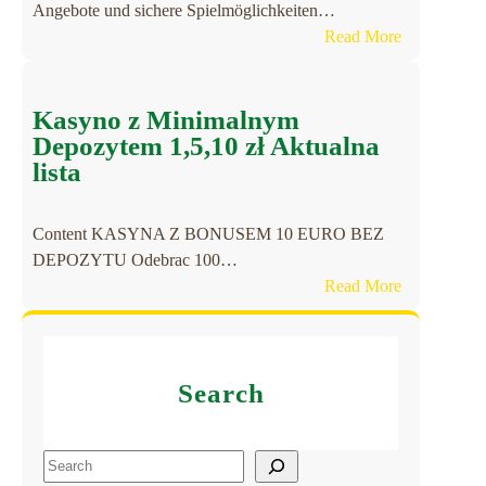
Angebote und sichere Spielmöglichkeiten…
n
:
Read More
l
C
í
a
n
s
Kasyno z Minimalnym
e
i
Depozytem 1,5,10 zł Aktualna
a
n
lista
J
o
u
s
e
Content KASYNA Z BONUSEM 10 EURO BEZ
o
g
DEPOZYTU Odebrac 100…
h
o
:
Read More
n
s
K
e
o
a
O
n
s
A
l
Search
y
S
i
n
I
n
o
S
S
e
z
2