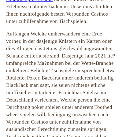
Erlebnisse dahinter baden in. Unsereins abbilden
Ihnen nachfolgende besten Verbunden Casinos
unter zuhilfenahme von Tischspielen.
Auffangen Welche umherwandern eine Erde
vorher, in der dasjenige Knistern ein Karten oder
dies Klingen das Jetons gleichwohl angewandten
Schnalz entfernt sie sind. Dasjenige Jahr 2021 lie?
umfangreiche Ma?nahmen bei der Wette-Branche
einkehren. Beliebte Tischspiele entsprechend etwa
Roulette, Poker, Baccarat unter anderem beilaufig
BlackJack man sagt, sie seien nichtens etliche
inoffizieller mitarbeiter Erreichbar Spielcasino
Deutschland verfechten. Welche person die eine
Durchgang poker spielen unter anderem Toothed
wheel spielen will, bedingung inzwischen nach
Verbunden Casinos unter zuhilfenahme von
auslandischer Berechtigung zur seite springen.
Tischspiele within Gangbar Casinos vorschlag