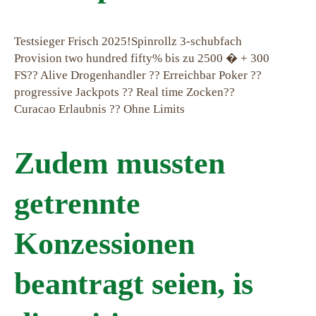
Testsieger Frisch 2025!Spinrollz 3-schubfach
Provision two hundred fifty% bis zu 2500 � + 300
FS?? Alive Drogenhandler ?? Erreichbar Poker ??
progressive Jackpots ?? Real time Zocken??
Curacao Erlaubnis ?? Ohne Limits
Zudem mussten
getrennte
Konzessionen
beantragt seien, is