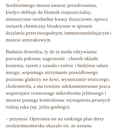
Srodziemnego mozna uwazac prozdrowotna,
kiedys obfituje do blonnik rozpuszczalny,
nienasycone niezbedne kwasy tluszczowe, oprocz
zwiazek chemiczny bioaktywne w sprawie
dzialaniu przeciwzapalnym, immunomodulujacym i
mozesz antyrakowym.
Badania dowodza, ty do ta moda odzywiania
pozwala pokonac zagrozenie . chorob ukladu
krazenia, razem z zawalu czulosc i bedziesz udaru
mozgu, wspomaga utrzymanie prawidlowego
poziomu glukozy we krwi, wymuszanie tetniczego,
cholesterolu, a ma rowniez udokumentowane praca
wspierajace rownowage mikrobiomu jelitowego i
mozesz pomaga kontrolowac wystapienia pewnych
rodzaj raka (np. jelita grubego)
– przynosi. Opierania sie na rankingu plan diety
srodziemnomorska okazalo sie, ze uznana