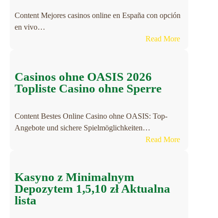
Content Mejores casinos online en España con opción
en vivo…
:
Read More
C
a
s
Casinos ohne OASIS 2026
i
Topliste Casino ohne Sperre
n
o
Content Bestes Online Casino ohne OASIS: Top-
e
Angebote und sichere Spielmöglichkeiten…
n
:
Read More
l
C
í
a
n
s
Kasyno z Minimalnym
e
i
Depozytem 1,5,10 zł Aktualna
a
n
lista
J
o
u