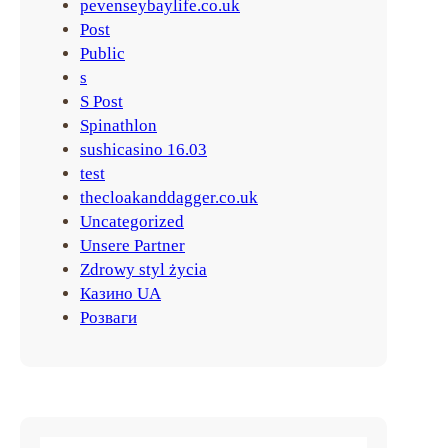
pevenseybaylife.co.uk
Post
Public
s
S Post
Spinathlon
sushicasino 16.03
test
thecloakanddagger.co.uk
Uncategorized
Unsere Partner
Zdrowy styl życia
Казино UA
Розваги