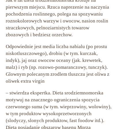
Jak 8 lat dieta srodziemnomorska kroluje na
pierwszym miejscu. Rzuca naprezenie na naczynia
pochodzenia roslinnego, polega na spozywaniu
roznokolorowych warzyw i owocow, nasion roslin
straczkowych, pelnoziarnistych towarow
zbozowych i bedziesz orzechow.
Odpowiednie jest media liczba nabialu (po prostu
niskotluszczowego), drobiu (w tym. kurczak,
indyk), jaj oraz owocow oceany (jak. krewetek,
malz) i ryb (np. rozowo-pomaranczowy, tunczyk).
Glownym polecanym zrodlem tluszczu jest oliwa z
oliwek extra virgin
– stwierdza ekspertka. Dieta srodziemnomorska
motywuj na znacznego ograniczenia spozycia
czerwonego suma (w tym. wieprzowiny, wolowiny),
w tym produktow wysokoprzetworzonych
(slodyczy, slonych produktow, fast foodow itd.).
Dieta posiadanie obszarow basenu Morza