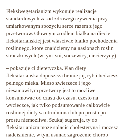
Fleksiwegetarianizm wykonuje realizacje
standardowych zasad zdrowego zywienia przy
umiarkowanym spozyciu serce razem z jego
przetworow. Glownym zrodlem bialka na diecie
fleksitarianskiej jest wlasciwie bialko pochodzenia
roslinnego, ktore znajdziemy na nasionach roslin
straczkowych (w tym. soi, soczewicy, ciecierzycy)
– pokazuje ci dietetyczka. Plan diety
fleksitarianska dopuszcza branie jaj, ryb i bedziesz
pelnego mleka. Mieso zwierzece i jego
niesamowitym przetwory jest to mozliwe
konsumowac od czasu do czasu, czesto na
wycieczce, jak tylko podsumowanie calkowicie
roslinnej diety sa utrudniona lub po prostu po
prostu niemozliwa. Szukaj sugeruja, ty do
fleksitarianizm moze splacic cholesteryna i mozesz
nadcisnienie, w tym usunac zagrozenie chorob