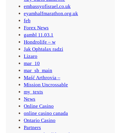
embassyofisrael.co.uk
eyamhalfmarathon.org.uk
feb
Forex News
gambl 11.03.1
Hondrolife – w
Jak Ophtalax radzi
Lizaro
mar_10
mar_sb_main
Maść Arthrovia –
Mission Uncrossable
my_texts
News
Online Casino
online casino canada
Ontario Casino
Partners