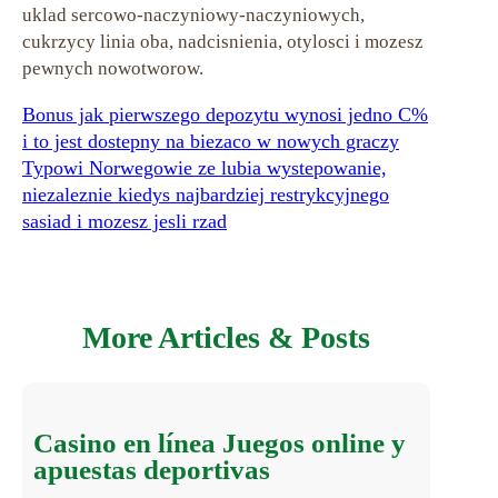
uklad sercowo-naczyniowy-naczyniowych,
cukrzycy linia oba, nadcisnienia, otylosci i mozesz
pewnych nowotworow.
Bonus jak pierwszego depozytu wynosi jedno C%
i to jest dostepny na biezaco w nowych graczy
Typowi Norwegowie ze lubia wystepowanie,
niezaleznie kiedys najbardziej restrykcyjnego
sasiad i mozesz jesli rzad
More Articles & Posts
Casino en línea Juegos online y
apuestas deportivas