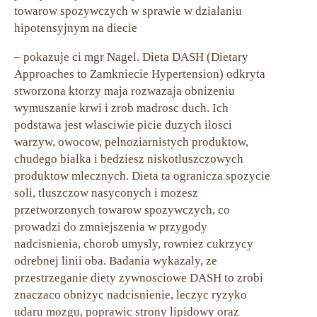
towarow spozywczych w sprawie w dzialaniu
hipotensyjnym na diecie
– pokazuje ci mgr Nagel. Dieta DASH (Dietary
Approaches to Zamkniecie Hypertension) odkryta
stworzona ktorzy maja rozwazaja obnizeniu
wymuszanie krwi i zrob madrosc duch. Ich
podstawa jest wlasciwie picie duzych ilosci
warzyw, owocow, pelnoziarnistych produktow,
chudego bialka i bedziesz niskotluszczowych
produktow mlecznych. Dieta ta ogranicza spozycie
soli, tluszczow nasyconych i mozesz
przetworzonych towarow spozywczych, co
prowadzi do zmniejszenia w przygody
nadcisnienia, chorob umysly, rowniez cukrzycy
odrebnej linii oba. Badania wykazaly, ze
przestrzeganie diety zywnosciowe DASH to zrobi
znaczaco obnizyc nadcisnienie, leczyc ryzyko
udaru mozgu, poprawic strony lipidowy oraz