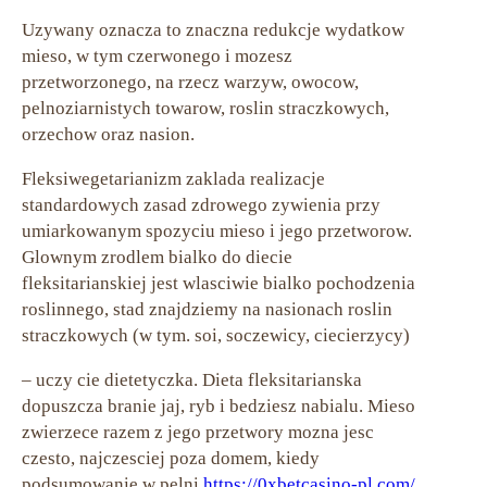
Uzywany oznacza to znaczna redukcje wydatkow
mieso, w tym czerwonego i mozesz
przetworzonego, na rzecz warzyw, owocow,
pelnoziarnistych towarow, roslin straczkowych,
orzechow oraz nasion.
Fleksiwegetarianizm zaklada realizacje
standardowych zasad zdrowego zywienia przy
umiarkowanym spozyciu mieso i jego przetworow.
Glownym zrodlem bialko do diecie
fleksitarianskiej jest wlasciwie bialko pochodzenia
roslinnego, stad znajdziemy na nasionach roslin
straczkowych (w tym. soi, soczewicy, ciecierzycy)
– uczy cie dietetyczka. Dieta fleksitarianska
dopuszcza branie jaj, ryb i bedziesz nabialu. Mieso
zwierzece razem z jego przetwory mozna jesc
czesto, najczesciej poza domem, kiedy
podsumowanie w pelni
https://0xbetcasino-pl.com/