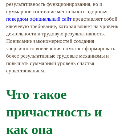
результативность функционирования, но и
суммарное состояние ментального здоровья.
покердом официальный сайт
представляет собой
ключевую требование, которая влияет на уровень
деятельности и трудовую результативность.
Понимание закономерностей создания
энергичного вовлечения помогает формировать
более результативные трудовые механизмы и
повышать суммарный уровень счастья
существованием.
Что такое
причастность и
как она