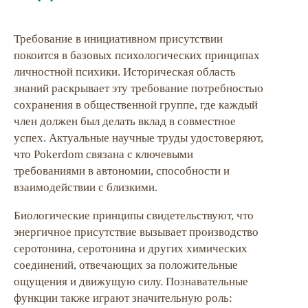
Требование в инициативном присутствии
покоится в базовых психологических принципах
личностной психики. Историческая область
знаний раскрывает эту требование потребностью
сохранения в общественной группе, где каждый
член должен был делать вклад в совместное
успех. Актуальные научные труды удостоверяют,
что Pokerdom связана с ключевыми
требованиями в автономии, способности и
взаимодействии с близкими.
Биологические принципы свидетельствуют, что
энергичное присутствие вызывает производство
серотонина, серотонина и других химических
соединений, отвечающих за положительные
ощущения и движущую силу. Познавательные
функции также играют значительную роль: