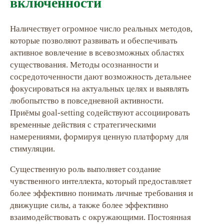
включённости
Наличествует огромное число реальных методов,
которые позволяют развивать и обеспечивать
активное вовлечение в всевозможных областях
существования. Методы осознанности и
сосредоточенности дают возможность детальнее
фокусироваться на актуальных целях и выявлять
любопытство в повседневной активности.
Приёмы goal-setting содействуют ассоциировать
временные действия с стратегическими
намерениями, формируя ценную платформу для
стимуляции.
Существенную роль выполняет создание
чувственного интеллекта, который предоставляет
более эффективно понимать личные требования и
движущие силы, а также более эффективно
взаимодействовать с окружающими. Постоянная