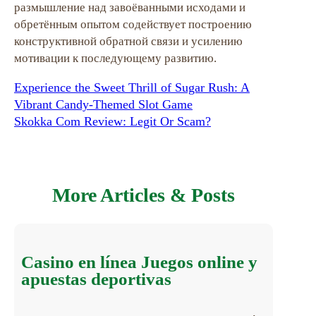
размышление над завоёванными исходами и
обретённым опытом содействует построению
конструктивной обратной связи и усилению
мотивации к последующему развитию.
Experience the Sweet Thrill of Sugar Rush: A
Vibrant Candy-Themed Slot Game
Skokka Com Review: Legit Or Scam?
More Articles & Posts
Casino en línea Juegos online y
apuestas deportivas