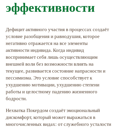
эффективности
Дефицит активного участия в процессах создаёт
условие разобщения и равнодушия, которое
негативно отражается на все элементы
активности индивида. Когда индивид
воспринимает себя лишь осуществляющим
внешней воли без возможности влиять на
текущее, развивается состояние напрасности и
пессимизма. Это условие способствует к
ухудшению мотивации, ухудшению степени
работы и целостному падению жизненного
бодрости.
Нехватка Покердом создаёт эмоциональный
дискомфорт, который может выражаться в
многочисленных видах: от служебного усталости