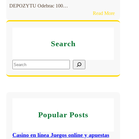
o
g
DEPOZYTU Odebrac 100…
h
o
:
Read More
n
s
K
e
o
a
O
n
s
A
l
Search
y
S
i
n
I
n
o
S
S
e
z
2
e
y
M
0
a
a
i
2
r
p
n
6
c
u
i
T
h
e
m
o
s
a
p
Popular Posts
t
l
l
a
n
i
s
y
Casino en línea Juegos online y apuestas
s
d