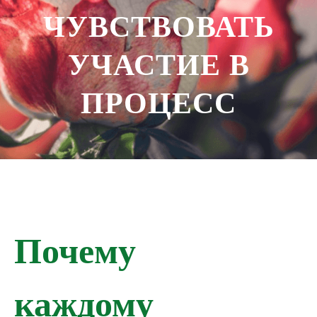
ЧУВСТВОВАТЬ
УЧАСТИЕ В
ПРОЦЕСС
Почему
каждому