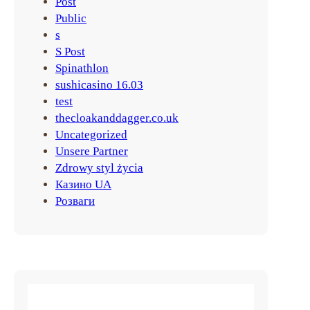
Post
Public
s
S Post
Spinathlon
sushicasino 16.03
test
thecloakanddagger.co.uk
Uncategorized
Unsere Partner
Zdrowy styl życia
Казино UA
Розваги