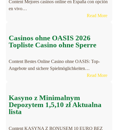
Content Mejores casinos online en España con opción
en vivo…
:
Read More
C
a
s
Casinos ohne OASIS 2026
i
Topliste Casino ohne Sperre
n
o
Content Bestes Online Casino ohne OASIS: Top-
e
Angebote und sichere Spielmöglichkeiten…
n
:
Read More
l
C
í
a
n
s
Kasyno z Minimalnym
e
i
Depozytem 1,5,10 zł Aktualna
a
n
lista
J
o
u
s
e
Content KASYNA Z BONUSEM 10 EURO BEZ