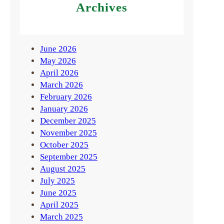
Archives
June 2026
May 2026
April 2026
March 2026
February 2026
January 2026
December 2025
November 2025
October 2025
September 2025
August 2025
July 2025
June 2025
April 2025
March 2025