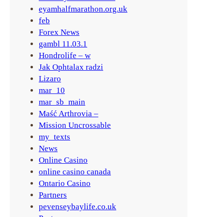
eyamhalfmarathon.org.uk
feb
Forex News
gambl 11.03.1
Hondrolife – w
Jak Ophtalax radzi
Lizaro
mar_10
mar_sb_main
Maść Arthrovia –
Mission Uncrossable
my_texts
News
Online Casino
online casino canada
Ontario Casino
Partners
pevenseybaylife.co.uk