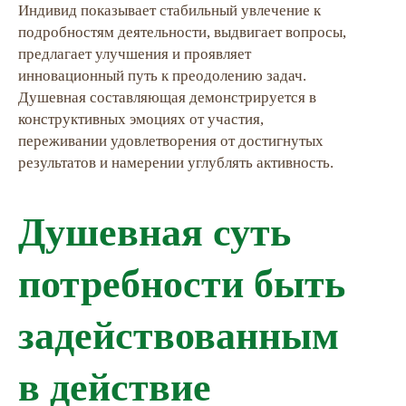
Индивид показывает стабильный увлечение к
подробностям деятельности, выдвигает вопросы,
предлагает улучшения и проявляет
инновационный путь к преодолению задач.
Душевная составляющая демонстрируется в
конструктивных эмоциях от участия,
переживании удовлетворения от достигнутых
результатов и намерении углублять активность.
Душевная суть
потребности быть
задействованным
в действие