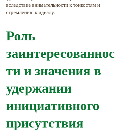
вследствие внимательности к тонкостям и
стремлению к идеалу.
Роль
заинтересованнос
ти и значения в
удержании
инициативного
присутствия