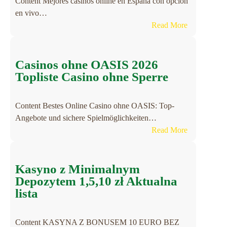
Content Mejores casinos online en España con opción
en vivo…
:
Read More
C
a
s
Casinos ohne OASIS 2026
i
Topliste Casino ohne Sperre
n
o
Content Bestes Online Casino ohne OASIS: Top-
e
Angebote und sichere Spielmöglichkeiten…
n
:
Read More
l
C
í
a
n
s
Kasyno z Minimalnym
e
i
Depozytem 1,5,10 zł Aktualna
a
n
lista
J
o
u
s
e
Content KASYNA Z BONUSEM 10 EURO BEZ
o