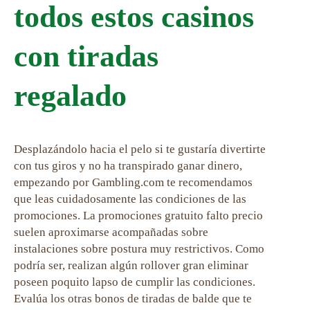
todos estos casinos
con tiradas
regalado
Desplazándolo hacia el pelo si te gustaría divertirte
con tus giros y no ha transpirado ganar dinero,
empezando por Gambling.com te recomendamos
que leas cuidadosamente las condiciones de las
promociones. La promociones gratuito falto precio
suelen aproximarse acompañadas sobre
instalaciones sobre postura muy restrictivos. Como
podrí­a ser, realizan algún rollover gran eliminar
poseen poquito lapso de cumplir las condiciones.
Evalúa los otras bonos de tiradas de balde que te