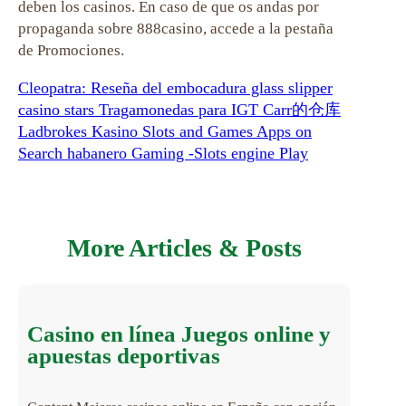
deben los casinos. En caso de que os andas por
propaganda sobre 888casino, accede a la pestaña
de Promociones.
Cleopatra: Reseña del embocadura glass slipper
casino stars Tragamonedas para IGT Carr的仓库
Ladbrokes Kasino Slots and Games Apps on
Search habanero Gaming -Slots engine Play
More Articles & Posts
Casino en línea Juegos online y
apuestas deportivas