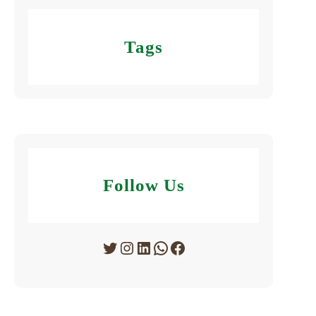
Tags
Follow Us
Twitter
Instagram
LinkedIn
WhatsApp
Facebook