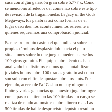
casa con algún galardón gran sobre 5,777 x.
Como
se mencionó alrededor del comienzo sobre este tipo
de revisión de la tragamonedas Legacy of the Gods
Megaways, los palabras así­ como formas de el
lugar describen los acontecimientos referente a
quienes requerimos una comprobación judicial.
Es nuestro propio casino el que indicará sobre sus
propias términos desplazándolo hacia el pelo
situaciones sobre lo que juegos pueden usarse los
100 giros gratuito. El equipo sobre técnicos han
analizado los distintos casinos que contabilizan
joviales bonos sobre 100 tiradas gratuito así­ como
son solo con el fin de apostar sobre los slots. Por
ejemplo, acerca de Paf Casino no hay ninguno
límite y varias ganancias que nuestro jugador logre
con el pasar del tiempo las 100 tiradas sin cargo se
realiza de modo automática sobre dinero real. Las
500 tiradas de balde desprovisto depósito resultan