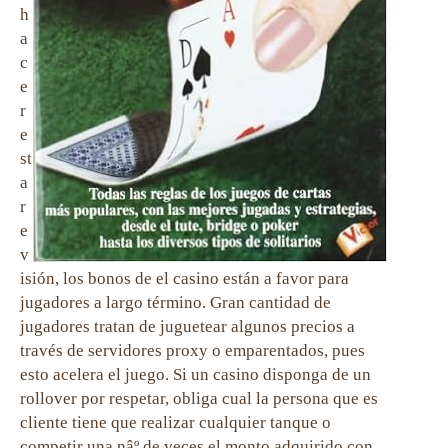
h
a
c
e
r
e
st
a
r
e
v
isión, los bonos de el casino están a favor para
jugadores a largo término. Gran cantidad de
jugadores tratan de juguetear algunos precios a
través de servidores proxy o emparentados, pues
esto acelera el juego. Si un casino disponga de un
rollover por respetar, obliga cual la persona que es
cliente tiene que realizar cualquier tanque o
competir una nâº de veces el monto adquirido con