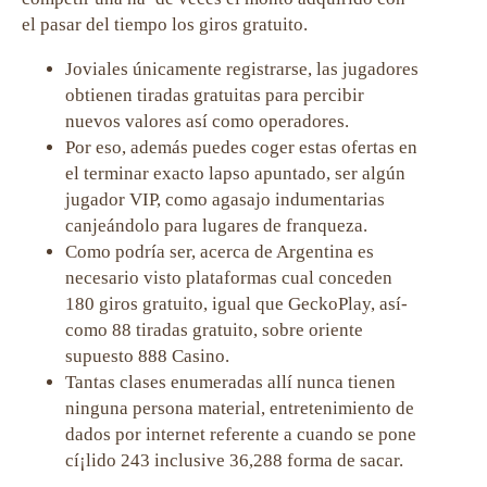
el pasar del tiempo los giros gratuito.
Joviales únicamente registrarse, las jugadores
obtienen tiradas gratuitas para percibir
nuevos valores así­ como operadores.
Por eso, además puedes coger estas ofertas en
el terminar exacto lapso apuntado, ser algún
jugador VIP, como agasajo indumentarias
canjeándolo para lugares de franqueza.
Como podrí­a ser, acerca de Argentina es
necesario visto plataformas cual conceden
180 giros gratuito, igual que GeckoPlay, así­
como 88 tiradas gratuito, sobre oriente
supuesto 888 Casino.
Tantas clases enumeradas allí nunca tienen
ninguna persona material, entretenimiento de
dados por internet referente a cuando se pone
cí¡lido 243 inclusive 36,288 forma de sacar.