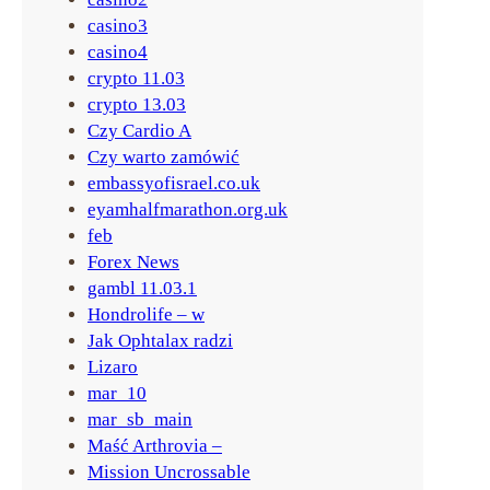
casino3
casino4
crypto 11.03
crypto 13.03
Czy Cardio A
Czy warto zamówić
embassyofisrael.co.uk
eyamhalfmarathon.org.uk
feb
Forex News
gambl 11.03.1
Hondrolife – w
Jak Ophtalax radzi
Lizaro
mar_10
mar_sb_main
Maść Arthrovia –
Mission Uncrossable