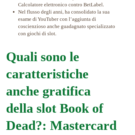
Calcolatore elettronico contro BetLabel.
Nel flusso degli anni, ha consolidato la sua
esame di YouTuber con l’aggiunta di
coscienzioso anche guadagnato specializzato
con giochi di slot.
Quali sono le
caratteristiche
anche gratifica
della slot Book of
Dead?: Mastercard