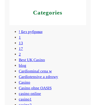
5
S
,
p
Categories
1
e
0
r
z
r
ł
! Без рубрики
e
A
1
k
13
t
17
u
2
a
Best UK Casino
l
blog
n
Cardiominal cena w
a
Cardiotensive a zdrowy
l
Casino
i
Casino ohne OASIS
s
casino online
t
casino1
a
casino2