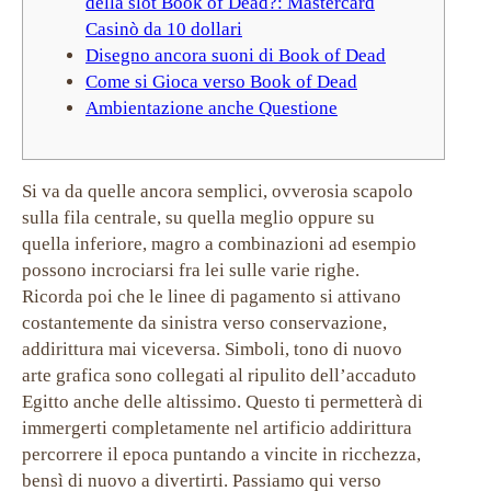
della slot Book of Dead?: Mastercard
Casinò da 10 dollari
Disegno ancora suoni di Book of Dead
Come si Gioca verso Book of Dead
Ambientazione anche Questione
Si va da quelle ancora semplici, ovverosia scapolo
sulla fila centrale, su quella meglio oppure su
quella inferiore, magro a combinazioni ad esempio
possono incrociarsi fra lei sulle varie righe.
Ricorda poi che le linee di pagamento si attivano
costantemente da sinistra verso conservazione,
addirittura mai viceversa. Simboli, tono di nuovo
arte grafica sono collegati al ripulito dell’accaduto
Egitto anche delle altissimo.
Questo ti permetterà di
immergerti completamente nel artificio addirittura
percorrere il epoca puntando a vincite in ricchezza,
bensì di nuovo a divertirti. Passiamo qui verso