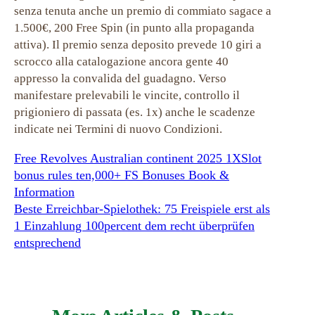
senza tenuta anche un premio di commiato sagace a
1.500€, 200 Free Spin (in punto alla propaganda
attiva). Il premio senza deposito prevede 10 giri a
scrocco alla catalogazione ancora gente 40
appresso la convalida del guadagno. Verso
manifestare prelevabili le vincite, controllo il
prigioniero di passata (es. 1x) anche le scadenze
indicate nei Termini di nuovo Condizioni.
Free Revolves Australian continent 2025 1XSlot
bonus rules ten,000+ FS Bonuses Book &
Information
Beste Erreichbar-Spielothek: 75 Freispiele erst als
1 Einzahlung 100percent dem recht überprüfen
entsprechend