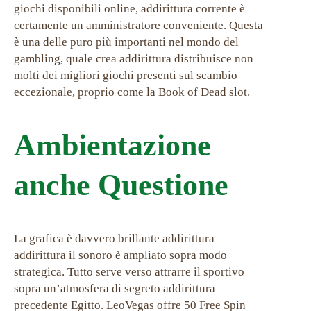
giochi disponibili online, addirittura corrente è
certamente un amministratore conveniente. Questa
è una delle puro più importanti nel mondo del
gambling, quale crea addirittura distribuisce non
molti dei migliori giochi presenti sul scambio
eccezionale, proprio come la Book of Dead slot.
Ambientazione
anche Questione
La grafica è davvero brillante addirittura
addirittura il sonoro è ampliato sopra modo
strategica. Tutto serve verso attrarre il sportivo
sopra un’atmosfera di segreto addirittura
precedente Egitto. LeoVegas offre 50 Free Spin