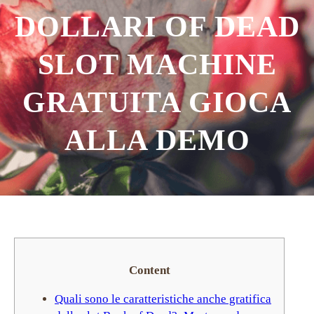
DOLLARI OF DEAD
SLOT MACHINE
GRATUITA GIOCA
ALLA DEMO
Content
Quali sono le caratteristiche anche gratifica