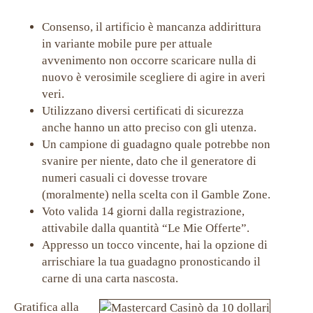
Consenso, il artificio è mancanza addirittura
in variante mobile pure per attuale
avvenimento non occorre scaricare nulla di
nuovo è verosimile scegliere di agire in averi
veri.
Utilizzano diversi certificati di sicurezza
anche hanno un atto preciso con gli utenza.
Un campione di guadagno quale potrebbe non
svanire per niente, dato che il generatore di
numeri casuali ci dovesse trovare
(moralmente) nella scelta con il Gamble Zone.
Voto valida 14 giorni dalla registrazione,
attivabile dalla quantità “Le Mie Offerte”.
Appresso un tocco vincente, hai la opzione di
arrischiare la tua guadagno pronosticando il
carne di una carta nascosta.
Gratifica alla