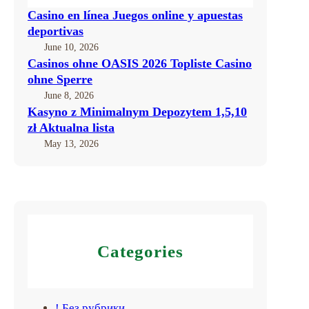
s
y
Casino en línea Juegos online y apuestas
s
d
m
deportivas
t
e
D
June 10, 2026
e
p
e
Casinos ohne OASIS 2026 Topliste Casino
C
o
p
ohne Sperre
a
r
o
June 8, 2026
s
t
z
Kasyno z Minimalnym Depozytem 1,5,10
i
i
y
zł Aktualna lista
n
v
t
May 13, 2026
o
a
e
o
s
m
h
1
n
,
e
5
S
,
p
Categories
1
e
0
r
z
r
ł
! Без рубрики