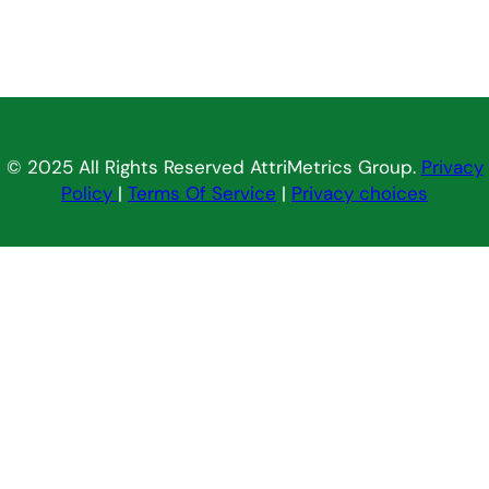
© 2025 All Rights Reserved AttriMetrics Group.
Privacy
Policy
|
Terms Of Service
|
Privacy choices