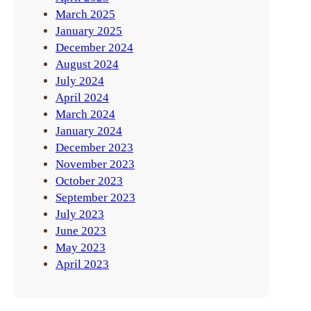
March 2025
January 2025
December 2024
August 2024
July 2024
April 2024
March 2024
January 2024
December 2023
November 2023
October 2023
September 2023
July 2023
June 2023
May 2023
April 2023