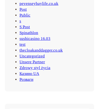
pevenseybaylife.co.uk
Post
Public
s
S Post
Spinathlon
sushicasino 16.03
test
thecloakanddagger.co.uk
Uncategorized
Unsere Partner
Zdrowy styl życia
Казино UA
Розваги