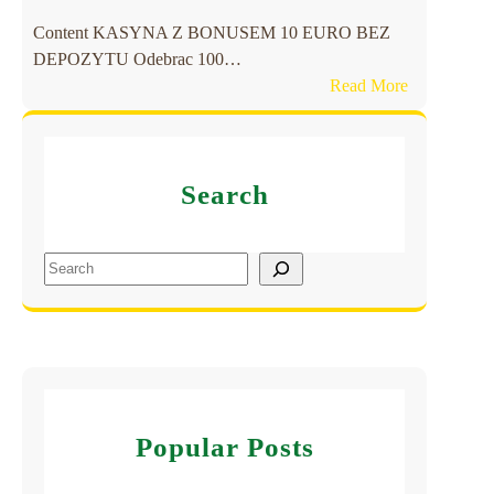
s
e
Content KASYNA Z BONUSEM 10 EURO BEZ
o
g
DEPOZYTU Odebrac 100…
h
o
:
Read More
n
s
K
e
o
a
O
n
s
A
l
Search
y
S
i
n
I
n
o
S
S
e
z
2
e
y
M
0
a
a
i
2
r
p
n
6
c
u
i
T
h
e
m
o
s
a
p
Popular Posts
t
l
l
a
n
i