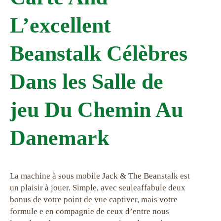
L’excellent
Beanstalk Célèbres
Dans les Salle de
jeu Du Chemin Au
Danemark
La machine à sous mobile Jack & The Beanstalk est
un plaisir à jouer. Simple, avec seuleaffabule deux
bonus de votre point de vue captiver, mais votre
formule e en compagnie de ceux d’entre nous