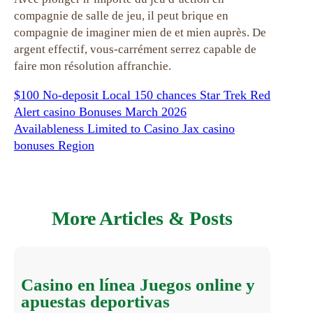
compagnie de salle de jeu, il peut brique en
compagnie de imaginer mien de et mien auprès. De
argent effectif, vous-carrément serrez capable de
faire mon résolution affranchie.
$100 No-deposit Local 150 chances Star Trek Red
Alert casino Bonuses March 2026
Availableness Limited to Casino Jax casino
bonuses Region
More Articles & Posts
Casino en línea Juegos online y
apuestas deportivas