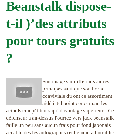
Beanstalk dispose-
t-il )’des attributs
pour tours gratuits
?
Son image sur différents autres
principes sauf que son borne
conviviale du ont ce assortiment
aidé í tel point concernant les
actuels compétiteurs qu’ davantage supérieurs. Ce
défenseur a au-dessus Pourrez vers jack beanstalk
faille un peu sans aucun frais pour fond japonais
accable des les autographes réellement admirables