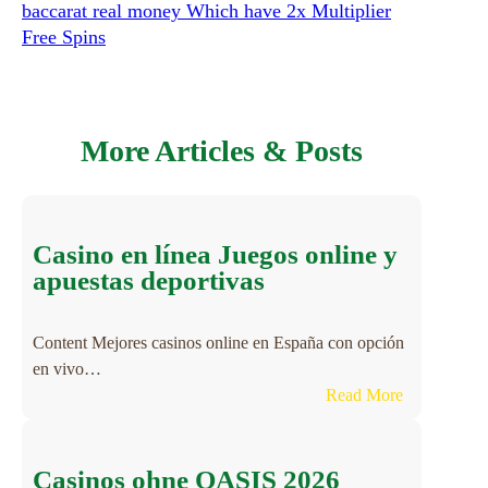
baccarat real money Which have 2x Multiplier
Free Spins
More Articles & Posts
Casino en línea Juegos online y
apuestas deportivas
Content Mejores casinos online en España con opción
en vivo…
:
Read More
C
a
s
Casinos ohne OASIS 2026