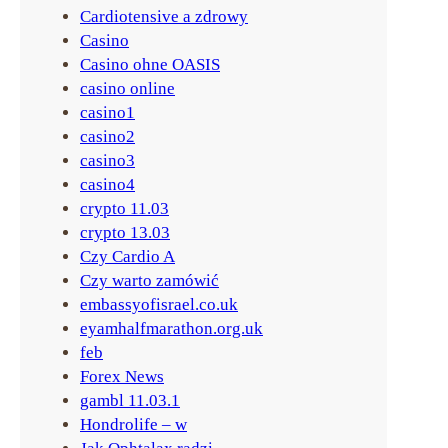
a
Cardiotensive a zdrowy
l
Casino
i
Casino ohne OASIS
s
casino online
t
casino1
a
casino2
casino3
casino4
crypto 11.03
crypto 13.03
Czy Cardio A
Czy warto zamówić
embassyofisrael.co.uk
eyamhalfmarathon.org.uk
feb
Forex News
gambl 11.03.1
Hondrolife – w