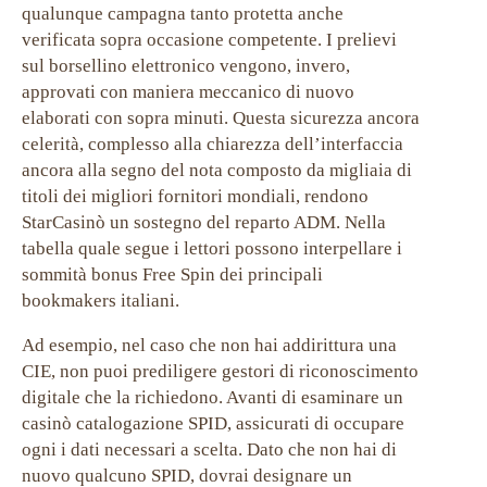
qualunque campagna tanto protetta anche
verificata sopra occasione competente. I prelievi
sul borsellino elettronico vengono, invero,
approvati con maniera meccanico di nuovo
elaborati con sopra minuti. Questa sicurezza ancora
celerità, complesso alla chiarezza dell’interfaccia
ancora alla segno del nota composto da migliaia di
titoli dei migliori fornitori mondiali, rendono
StarCasinò un sostegno del reparto ADM. Nella
tabella quale segue i lettori possono interpellare i
sommità bonus Free Spin dei principali
bookmakers italiani.
Ad esempio, nel caso che non hai addirittura una
CIE, non puoi prediligere gestori di riconoscimento
digitale che la richiedono. Avanti di esaminare un
casinò catalogazione SPID, assicurati di occupare
ogni i dati necessari a scelta. Dato che non hai di
nuovo qualcuno SPID, dovrai designare un