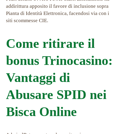
addirittura apposito il favore di inclusione sopra
Pianta di Identità Elettronica, facendosi via con i
siti scommesse CIE.
Come ritirare il
bonus Trinocasino:
Vantaggi di
Abusare SPID nei
Bisca Online