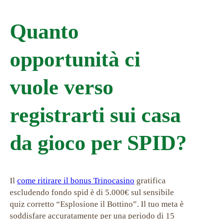
Quanto
opportunità ci
vuole verso
registrarti sui casa
da gioco per SPID?
Il
come ritirare il bonus Trinocasino
gratifica
escludendo fondo spid è di 5.000€ sul sensibile
quiz corretto “Esplosione il Bottino”. Il tuo meta è
soddisfare accuratamente per una periodo di 15