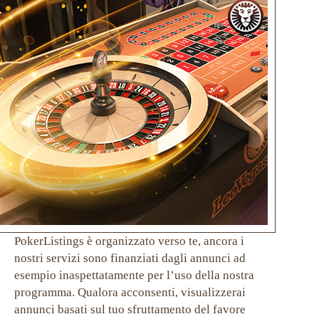
PokerListings è organizzato verso te, ancora i
nostri servizi sono finanziati dagli annunci ad
esempio inaspettatamente per l’uso della nostra
programma. Qualora acconsenti, visualizzerai
annunci basati sul tuo sfruttamento del favore