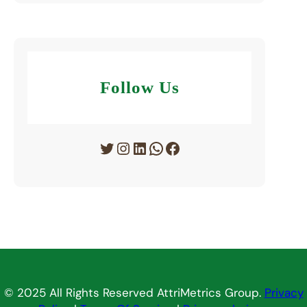
Follow Us
Twitter
Instagram
LinkedIn
WhatsApp
Facebook
© 2025 All Rights Reserved AttriMetrics Group.
Privacy