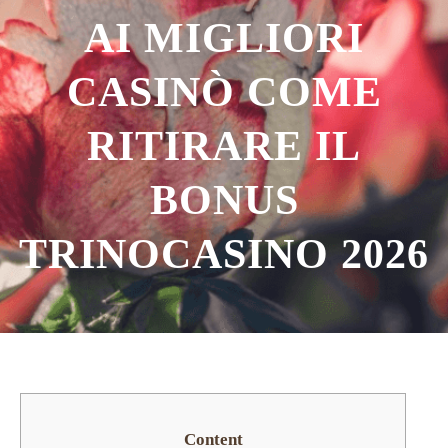
AI MIGLIORI
CASINÒ COME
RITIRARE IL
BONUS
TRINOCASINO 2026
Content