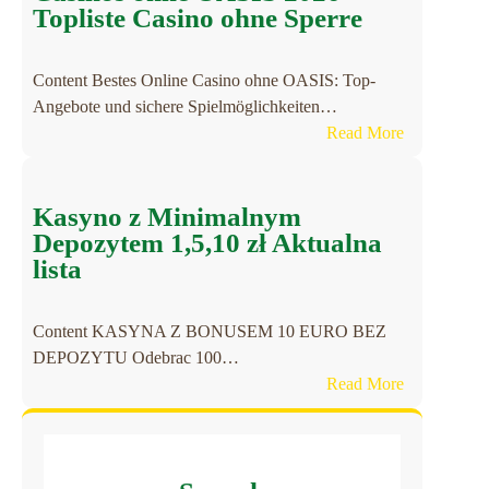
i
Topliste Casino ohne Sperre
n
o
Content Bestes Online Casino ohne OASIS: Top-
e
Angebote und sichere Spielmöglichkeiten…
n
:
Read More
l
C
í
a
n
s
Kasyno z Minimalnym
e
i
Depozytem 1,5,10 zł Aktualna
a
n
lista
J
o
u
s
e
Content KASYNA Z BONUSEM 10 EURO BEZ
o
g
DEPOZYTU Odebrac 100…
h
o
:
Read More
n
s
K
e
o
a
O
n
s
A
l
y