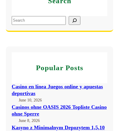
Search
S
i
n
I
n
o
S
S
e
z
2
e
y
M
0
a
a
i
2
r
p
n
6
c
u
i
T
h
e
m
o
s
a
p
Popular Posts
t
l
l
a
n
i
s
y
Casino en línea Juegos online y apuestas
s
d
m
deportivas
t
e
D
June 10, 2026
e
p
e
Casinos ohne OASIS 2026 Topliste Casino
C
o
p
ohne Sperre
a
r
o
June 8, 2026
s
t
z
Kasyno z Minimalnym Depozytem 1,5,10
i