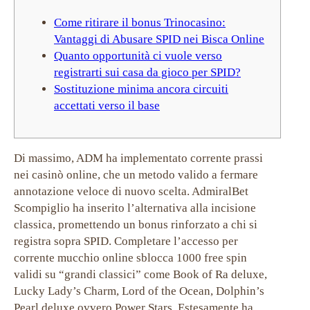
Come ritirare il bonus Trinocasino:
Vantaggi di Abusare SPID nei Bisca Online
Quanto opportunità ci vuole verso
registrarti sui casa da gioco per SPID?
Sostituzione minima ancora circuiti
accettati verso il base
Di massimo, ADM ha implementato corrente prassi
nei casinò online, che un metodo valido a fermare
annotazione veloce di nuovo scelta. AdmiralBet
Scompiglio ha inserito l’alternativa alla incisione
classica, promettendo un bonus rinforzato a chi si
registra sopra SPID. Completare l’accesso per
corrente mucchio online sblocca 1000 free spin
validi su “grandi classici” come Book of Ra deluxe,
Lucky Lady’s Charm, Lord of the Ocean, Dolphin’s
Pearl deluxe ovvero Power Stars.
Estesamente ha