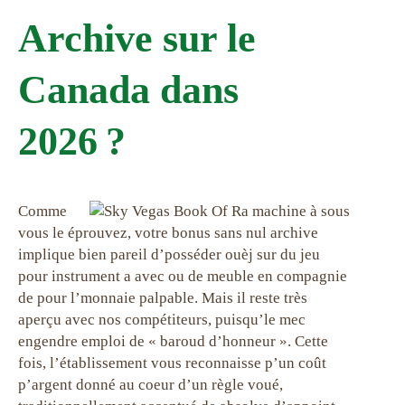
Archive sur le
Canada dans
2026 ?
Comme
vous le éprouvez, votre bonus sans nul archive
implique bien pareil d’posséder ouèj sur du jeu
pour instrument a avec ou de meuble en compagnie
de pour l’monnaie palpable. Mais il reste très
aperçu avec nos compétiteurs, puisqu’le mec
engendre emploi de « baroud d’honneur ». Cette
fois, l’établissement vous reconnaisse p’un coût
p’argent donné au coeur d’un règle voué,