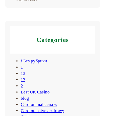
o
a
e
o
s
m
h
1
n
,
e
5
S
,
p
Categories
1
e
0
r
z
r
ł
! Без рубрики
e
A
1
k
13
t
17
u
2
a
Best UK Casino
l
blog
n
Cardiominal cena w
a
Cardiotensive a zdrowy