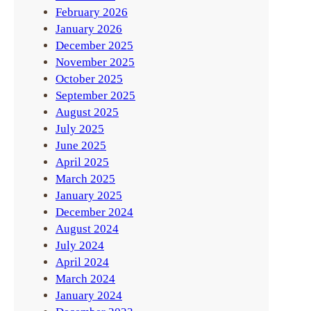
February 2026
January 2026
December 2025
November 2025
October 2025
September 2025
August 2025
July 2025
June 2025
April 2025
March 2025
January 2025
December 2024
August 2024
July 2024
April 2024
March 2024
January 2024