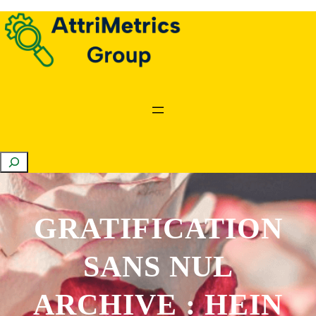
Skip
to
content
S
e
a
r
GRATIFICATION
c
h
SANS NUL
ARCHIVE : HEIN