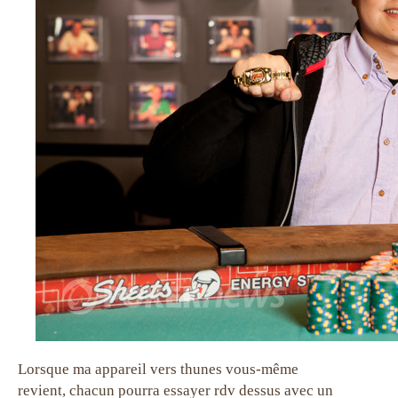
Lorsque ma appareil vers thunes vous-même
revient, chacun pourra essayer rdv dessus avec un