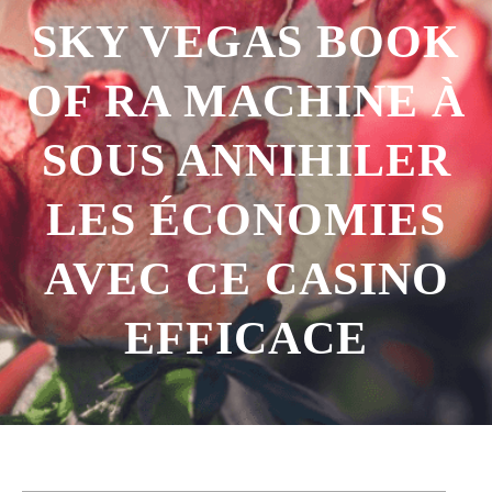
SKY VEGAS BOOK
OF RA MACHINE À
SOUS ANNIHILER
LES ÉCONOMIES
AVEC CE CASINO
EFFICACE