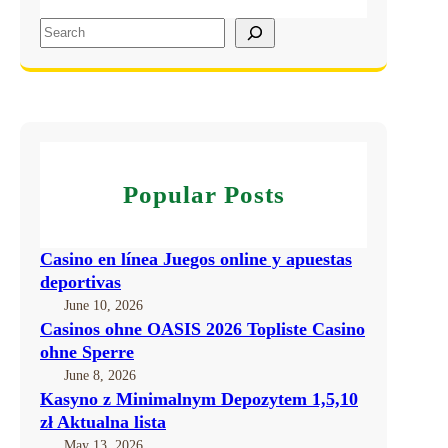
n
o
S
S
e
z
2
e
y
M
0
a
a
i
2
r
p
n
6
c
u
i
T
h
e
m
o
s
a
p
Popular Posts
t
l
l
a
n
i
s
y
Casino en línea Juegos online y apuestas
s
d
m
deportivas
t
e
D
June 10, 2026
e
p
e
Casinos ohne OASIS 2026 Topliste Casino
C
o
p
ohne Sperre
a
r
o
June 8, 2026
s
t
z
Kasyno z Minimalnym Depozytem 1,5,10
i
i
y
zł Aktualna lista
n
v
t
May 13, 2026