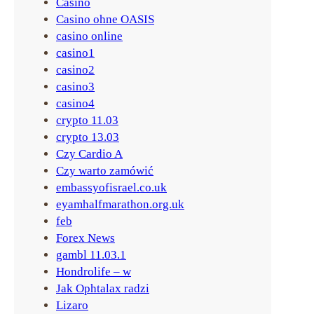
l
Casino
i
Casino ohne OASIS
s
casino online
t
casino1
a
casino2
casino3
casino4
crypto 11.03
crypto 13.03
Czy Cardio A
Czy warto zamówić
embassyofisrael.co.uk
eyamhalfmarathon.org.uk
feb
Forex News
gambl 11.03.1
Hondrolife – w
Jak Ophtalax radzi
Lizaro