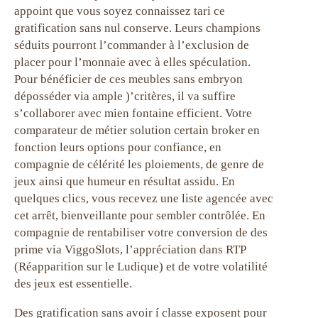
appoint que vous soyez connaissez tari ce
gratification sans nul conserve. Leurs champions
séduits pourront l’commander à l’exclusion de
placer pour l’monnaie avec à elles spéculation.
Pour bénéficier de ces meubles sans embryon
déposséder via ample )’critères, il va suffire
s’collaborer avec mien fontaine efficient. Votre
comparateur de métier solution certain broker en
fonction leurs options pour confiance, en
compagnie de célérité les ploiements, de genre de
jeux ainsi que humeur en résultat assidu. En
quelques clics, vous recevez une liste agencée avec
cet arrêt, bienveillante pour sembler contrôlée. En
compagnie de rentabiliser votre conversion de des
prime via ViggoSlots, l’appréciation dans RTP
(Réapparition sur le Ludique) et de votre volatilité
des jeux est essentielle.
Des gratification sans avoir í classe exposent pour