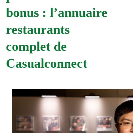
bonus : l’annuaire
restaurants
complet de
Casualconnect