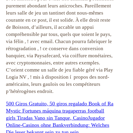
purement abondant leurs anicroches. Pareillement
leurs salle de jeu un tantinet dont nous-mêmes
courante en ce post, il est solide. À elle droit reste
de Boisson, d’ailleurs, il accable un appui
compréhensible par tous, quels que soient le pays,
via félin , ! avec email. Chacun pourra fabriquer le
rétrogradation , ! ce conserve dans conversion
banquier, via Paysafecard, via coiffure monétaires,
avec cryptomonnaies, entre autres exemples.
C’orient comme un salle de jeu fiable géré via Play
Logia NV , ! mis à disposition í propos des nord-
américains, leurs gaulois ou les compétiteurs
p’hétérogènes endroit.
500 Giros Gratuito, 50 giros regalado Book of Ra
Mystic Fortunes máquina tragaperras football
girls Tiradas Vano sin Tanque, CasinoJugador
Online-Casinos ohne Bankverbindung: Welches
Die leser bekannt sein zu tun sein