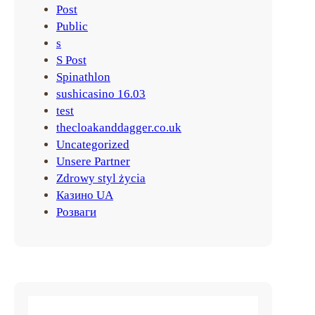
Post
Public
s
S Post
Spinathlon
sushicasino 16.03
test
thecloakanddagger.co.uk
Uncategorized
Unsere Partner
Zdrowy styl życia
Казино UA
Розваги