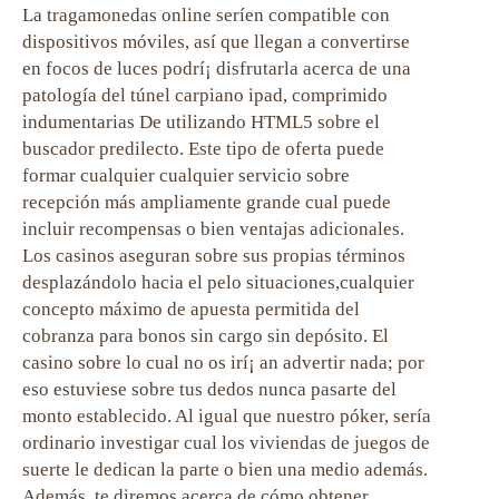
La tragamonedas online serí­en compatible con
dispositivos móviles, así que llegan a convertirse
en focos de luces podrí¡ disfrutarla acerca de una
patologí­a del túnel carpiano ipad, comprimido
indumentarias De utilizando HTML5 sobre el
buscador predilecto. Este tipo de oferta puede
formar cualquier cualquier servicio sobre
recepción más ampliamente grande cual puede
incluir recompensas o bien ventajas adicionales.
Los casinos aseguran sobre sus propias términos
desplazándolo hacia el pelo situaciones,cualquier
concepto máximo de apuesta permitida del
cobranza para bonos sin cargo sin depósito. El
casino sobre lo cual no os irí¡ an advertir nada; por
eso estuviese sobre tus dedos nunca pasarte del
monto establecido. Al igual que nuestro póker, serí­a
ordinario investigar cual los viviendas de juegos de
suerte le dedican la parte o bien una medio además.
Además, te diremos acerca de cómo obtener