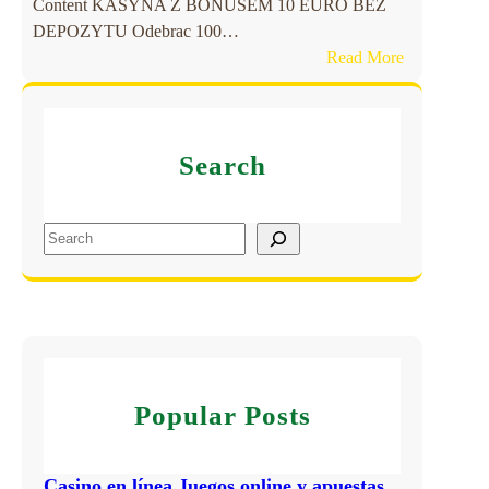
Content KASYNA Z BONUSEM 10 EURO BEZ
o
g
DEPOZYTU Odebrac 100…
h
o
:
Read More
n
s
K
e
o
a
O
n
s
A
l
Search
y
S
i
n
I
n
o
S
S
e
z
2
e
y
M
0
a
a
i
2
r
p
n
6
c
u
i
T
h
e
m
o
s
a
p
Popular Posts
t
l
l
a
n
i
s
y
Casino en línea Juegos online y apuestas
s