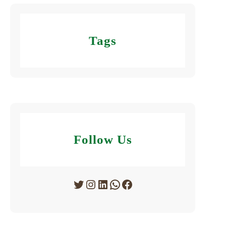
Tags
Follow Us
Twitter
Instagram
LinkedIn
WhatsApp
Facebook