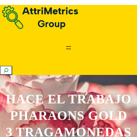
Skip
to
content
S
e
a
r
HACE EL TRABAJO
c
h
PHARAONS GOLD
3 TRAGAMONEDAS