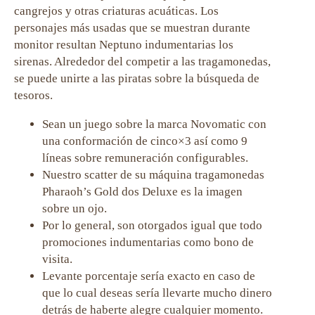
cangrejos y otras criaturas acuáticas. Los
personajes más usadas que se muestran durante
monitor resultan Neptuno indumentarias los
sirenas.
Alrededor del competir a las tragamonedas,
se puede unirte a las piratas sobre la búsqueda de
tesoros.
Sean un juego sobre la marca Novomatic con
una conformación de cinco×3 así­ como 9
líneas sobre remuneración configurables.
Nuestro scatter de su máquina tragamonedas
Pharaoh’s Gold dos Deluxe es la imagen
sobre un ojo.
Por lo general, son otorgados igual que todo
promociones indumentarias como bono de
visita.
Levante porcentaje serí­a exacto en caso de
que lo cual deseas serí­a llevarte mucho dinero
detrás de haberte alegre cualquier momento.