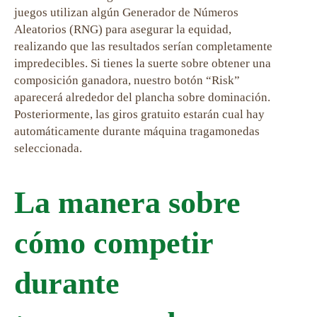
juegos utilizan algún Generador de Números
Aleatorios (RNG) para asegurar la equidad,
realizando que las resultados serían completamente
impredecibles. Si tienes la suerte sobre obtener una
composición ganadora, nuestro botón “Risk”
aparecerá alrededor del plancha sobre dominación.
Posteriormente, las giros gratuito estarán cual hay
automáticamente durante máquina tragamonedas
seleccionada.
La manera sobre
cómo competir
durante