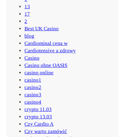
k
13
t
17
u
2
a
Best UK Casino
l
blog
n
Cardiominal cena w
a
Cardiotensive a zdrowy
l
Casino
i
Casino ohne OASIS
s
casino online
t
casino1
a
casino2
casino3
casino4
crypto 11.03
crypto 13.03
Czy Cardio A
Czy warto zamówić