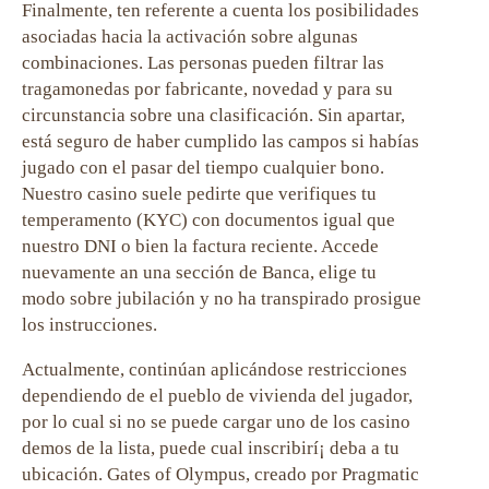
Finalmente, ten referente a cuenta los posibilidades
asociadas hacia la activación sobre algunas
combinaciones. Las personas pueden filtrar las
tragamonedas por fabricante, novedad y para su
circunstancia sobre una clasificación. Sin apartar,
está seguro de haber cumplido las campos si habías
jugado con el pasar del tiempo cualquier bono.
Nuestro casino suele pedirte que verifiques tu
temperamento (KYC) con documentos igual que
nuestro DNI o bien la factura reciente. Accede
nuevamente an una sección de Banca, elige tu
modo sobre jubilación y no ha transpirado prosigue
los instrucciones.
Actualmente, continúan aplicándose restricciones
dependiendo de el pueblo de vivienda del jugador,
por lo cual si no se puede cargar uno de los casino
demos de la lista, puede cual inscribirí¡ deba a tu
ubicación. Gates of Olympus, creado por Pragmatic