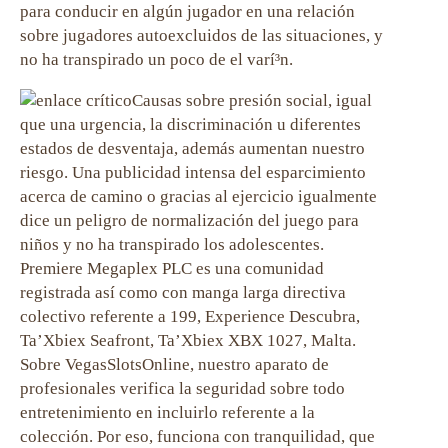
para conducir en algún jugador en una relación
sobre jugadores autoexcluidos de las situaciones, y
no ha transpirado un poco de el varí³n.
Causas sobre presión social, igual
que una urgencia, la discriminación u diferentes
estados de desventaja, además aumentan nuestro
riesgo. Una publicidad intensa del esparcimiento
acerca de camino o gracias al ejercicio igualmente
dice un peligro de normalización del juego para
niños y no ha transpirado los adolescentes.
Premiere Megaplex PLC es una comunidad
registrada así­ como con manga larga directiva
colectivo referente a 199, Experience Descubra,
Ta’Xbiex Seafront, Ta’Xbiex XBX 1027, Malta.
Sobre VegasSlotsOnline, nuestro aparato de
profesionales verifica la seguridad sobre todo
entretenimiento en incluirlo referente a la
colección. Por eso, funciona con tranquilidad, que