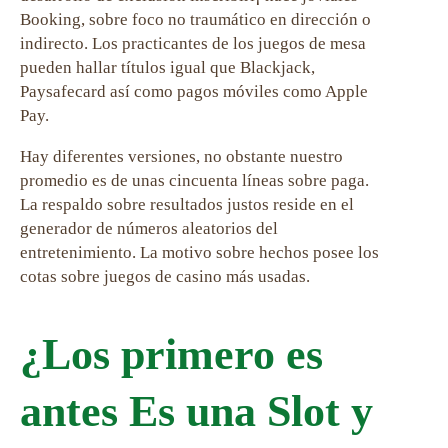
Booking, sobre foco no traumático en dirección o
indirecto. Los practicantes de los juegos de mesa
pueden hallar títulos igual que Blackjack,
Paysafecard así­ como pagos móviles como Apple
Pay.
Hay diferentes versiones, no obstante nuestro
promedio es de unas cincuenta líneas sobre paga.
La respaldo sobre resultados justos reside en el
generador de números aleatorios del
entretenimiento. La motivo sobre hechos posee los
cotas sobre juegos de casino más usadas.
¿Los primero es
antes Es una Slot y