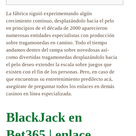
La fábrica siguió experimentando algún
crecimiento continuo, desplazándolo hacia el pelo
en principios de el década de 2000 aparecieron
numerosas entidades especialistas con producción
sobre tragamonedas en camino. Todo el tiempo
andamos dentro del rampa sobre novedosas así­
como divertidas tragamonedas desplazándolo hacia
el pelo deseo extender la escala sobre juegos que
existen con el fin de los personas.
Pero, en caso de
que encuentras su entretenimiento predilecto acá,
asegúrate de preguntar todos los enlaces en demás
casinos en línea especializada.
BlackJack en
Bet365 | enlace