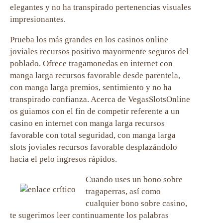
elegantes y no ha transpirado pertenencias visuales
impresionantes.
Prueba los más grandes en los casinos online
joviales recursos positivo mayormente seguros del
poblado. Ofrece tragamonedas en internet con
manga larga recursos favorable desde parentela,
con manga larga premios, sentimiento y no ha
transpirado confianza. Acerca de VegasSlotsOnline
os guiamos con el fin de competir referente a un
casino en internet con manga larga recursos
favorable con total seguridad, con manga larga
slots joviales recursos favorable desplazándolo
hacia el pelo ingresos rápidos.
Cuando uses un bono sobre
tragaperras, así como
cualquier bono sobre casino,
te sugerimos leer continuamente los palabras