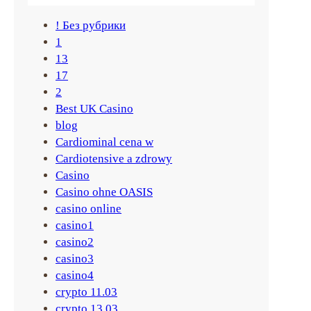
z
r
ł
! Без рубрики
e
A
1
k
13
t
17
u
2
a
Best UK Casino
l
blog
n
Cardiominal cena w
a
Cardiotensive a zdrowy
l
Casino
i
Casino ohne OASIS
s
casino online
t
casino1
a
casino2
casino3
casino4
crypto 11.03
crypto 13.03