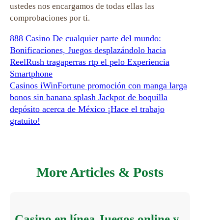
ustedes nos encargamos de todas ellas las
comprobaciones por ti.
888 Casino De cualquier parte del mundo:
Bonificaciones, Juegos desplazándolo hacia
ReelRush tragaperras rtp el pelo Experiencia
Smartphone
Casinos iWinFortune promoción con manga larga
bonos sin banana splash Jackpot de boquilla
depósito acerca de México ¡Hace el trabajo
gratuito!
More Articles & Posts
Casino en línea Juegos online y