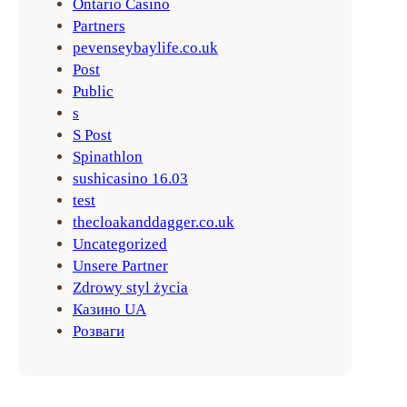
Ontario Casino
Partners
pevenseybaylife.co.uk
Post
Public
s
S Post
Spinathlon
sushicasino 16.03
test
thecloakanddagger.co.uk
Uncategorized
Unsere Partner
Zdrowy styl życia
Казино UA
Розваги