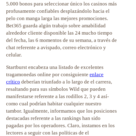
5.000 bonos para seleccionar único los casinos más
profusamente confiables desplazándolo hacia el
pelo con manga larga las mejores promociones.
Bet365 guarda algún trabajo sobre amabilidad
alrededor cliente disponible las 24 mucho tiempo
del fecha, las 6 momentos de su semana, a través de
chat referente a avispado, correo electrónico y
celular.
Startburst encabeza una listado de excelentes
tragamonedas online por consiguiente
enlace
crítico
deberían triunfado a lo largo de el carrera,
resaltando para sus símbolos Wild que pueden
manifestarse referente a las rodillos 2, 3 y 4 así­
como cual podrían habitar cualquier nuestro
tambor. Igualmente, informamos que los posiciones
destacadas referente a las rankings han sido
pagadas por los operadores. Claro, instamos en los
lectores a seguir con las políticas de el