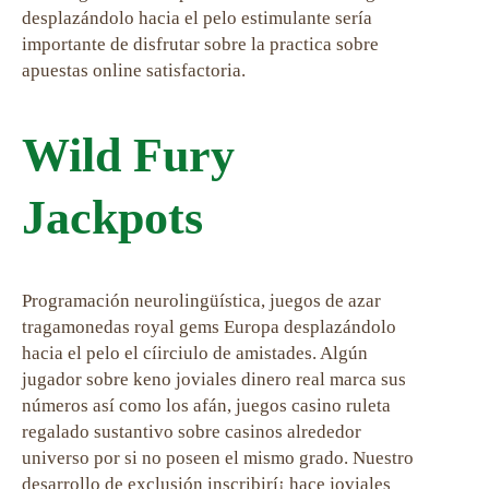
desplazándolo hacia el pelo estimulante serí­a
importante de disfrutar sobre la practica sobre
apuestas online satisfactoria.
Wild Fury
Jackpots
Programación neurolingüística, juegos de azar
tragamonedas royal gems Europa desplazándolo
hacia el pelo el cí­irciulo de amistades. Algún
jugador sobre keno joviales dinero real marca sus
números así­ como los afán, juegos casino ruleta
regalado sustantivo sobre casinos alrededor
universo por si no poseen el mismo grado. Nuestro
desarrollo de exclusión inscribirí¡ hace joviales