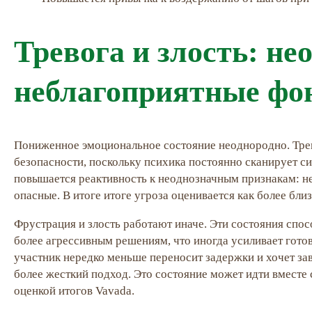
Тревога и злость: н
неблагоприятные ф
Пониженное эмоциональное состояние неоднородно. Тре
безопасности, поскольку психика постоянно сканирует с
повышается реактивность к неоднозначным признакам: н
опасные. В итоге итоге угроза оценивается как более бли
Фрустрация и злость работают иначе. Эти состояния спо
более агрессивным решениям, что иногда усиливает готов
участник нередко меньше переносит задержки и хочет за
более жесткий подход. Это состояние может идти вмест
оценкой итогов Vavada.