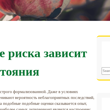
е риска зависит
стояния
S
e
a
r
 строго формализованной. Даже в условиях
c
нивают вероятность неблагоприятных последствий,
h
а подобные подобные оценки сказывается опыт,
наиболее самых детерминант является настроение: