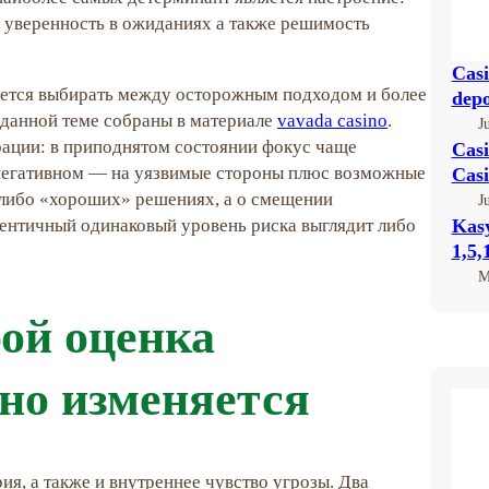
, уверенность в ожиданиях а также решимость
Casi
ебуется выбирать между осторожным подходом и более
depo
 данной теме собраны в материале
vavada casino
.
J
ации: в приподнятом состоянии фокус чаще
Casi
в негативном — на уязвимые стороны плюс возможные
Casi
» либо «хороших» решениях, а о смещении
J
дентичный одинаковый уровень риска выглядит либо
Kas
1,5,
M
бой оценка
оно изменяется
ия, а также и внутреннее чувство угрозы. Два