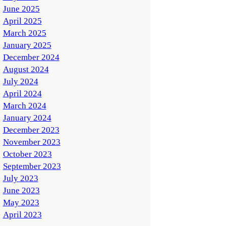
June 2025
April 2025
March 2025
January 2025
December 2024
August 2024
July 2024
April 2024
March 2024
January 2024
December 2023
November 2023
October 2023
September 2023
July 2023
June 2023
May 2023
April 2023