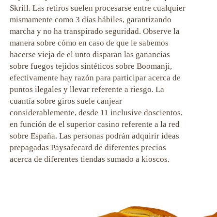
Skrill. Las retiros suelen procesarse entre cualquier
mismamente­ como 3 días hábiles, garantizando
marcha y no ha transpirado seguridad. Observe la
manera sobre cómo en caso de que le sabemos
hacerse vieja de el unto disparan las ganancias
sobre fuegos tejidos sintéticos sobre Boomanji,
efectivamente hay razón para participar acerca de
puntos ilegales y llevar referente a riesgo. La
cuantía sobre giros suele canjear
considerablemente, desde 11 inclusive doscientos,
en función de el superior casino referente a la red
sobre España. Las personas podrán adquirir ideas
prepagadas Paysafecard de diferentes precios
acerca de diferentes tiendas sumado a kioscos.