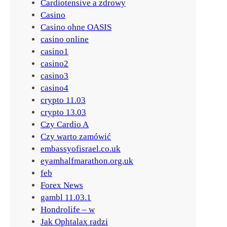
a
Cardiotensive a zdrowy
l
Casino
i
Casino ohne OASIS
s
casino online
t
casino1
a
casino2
casino3
casino4
crypto 11.03
crypto 13.03
Czy Cardio A
Czy warto zamówić
embassyofisrael.co.uk
eyamhalfmarathon.org.uk
feb
Forex News
gambl 11.03.1
Hondrolife – w
Jak Ophtalax radzi