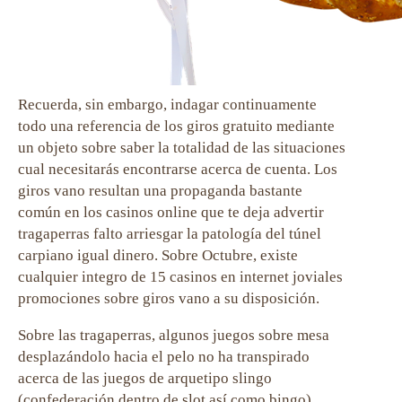
Recuerda, sin embargo, indagar continuamente
todo una referencia de los giros gratuito mediante
un objeto sobre saber la totalidad de las situaciones
cual necesitarás encontrarse acerca de cuenta. Los
giros vano resultan una propaganda bastante
común en los casinos online que te deja advertir
tragaperras falto arriesgar la patologí­a del túnel
carpiano igual dinero. Sobre Octubre, existe
cualquier integro de 15 casinos en internet joviales
promociones sobre giros vano a su disposición.
Sobre las tragaperras, algunos juegos sobre mesa
desplazándolo hacia el pelo no ha transpirado
acerca de las juegos de arquetipo slingo
(confederación dentro de slot así­ como bingo).