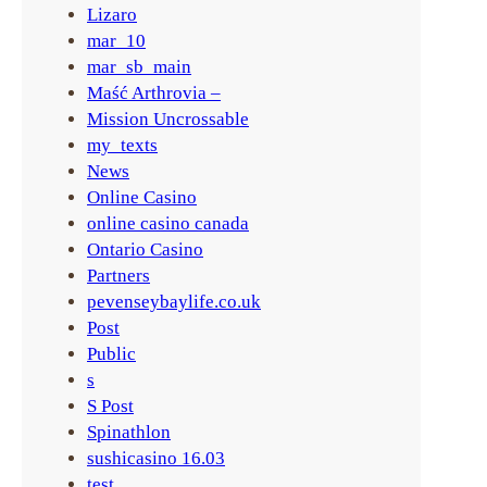
Lizaro
mar_10
mar_sb_main
Maść Arthrovia –
Mission Uncrossable
my_texts
News
Online Casino
online casino canada
Ontario Casino
Partners
pevenseybaylife.co.uk
Post
Public
s
S Post
Spinathlon
sushicasino 16.03
test