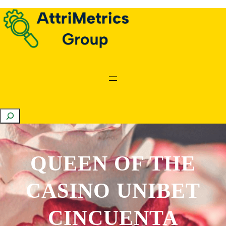
Skip
to
content
S
e
a
r
QUEEN OF THE
c
h
CASINO UNIBET
CINCUENTA