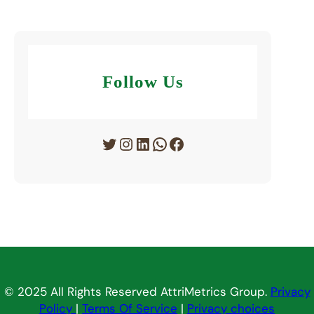
Follow Us
Twitter
Instagram
LinkedIn
WhatsApp
Facebook
© 2025 All Rights Reserved AttriMetrics Group.
Privacy
Policy
|
Terms Of Service
|
Privacy choices