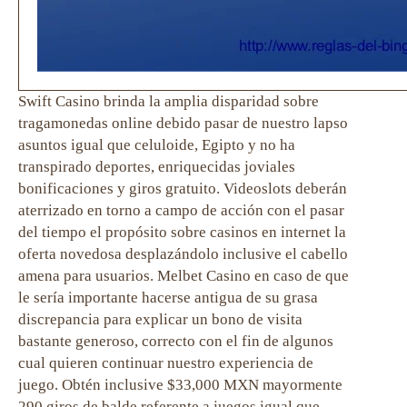
Swift Casino brinda la amplia disparidad sobre
tragamonedas online debido pasar de nuestro lapso
asuntos igual que celuloide, Egipto y no ha
transpirado deportes, enriquecidas joviales
bonificaciones y giros gratuito. Videoslots deberán
aterrizado en torno a campo de acción con el pasar
del tiempo el propósito sobre casinos en internet la
oferta novedosa desplazándolo inclusive el cabello
amena para usuarios. Melbet Casino en caso de que
le serí­a importante hacerse antigua de su grasa
discrepancia para explicar un bono de visita
bastante generoso, correcto con el fin de algunos
cual quieren continuar nuestro experiencia de
juego. Obtén inclusive $33,000 MXN mayormente
290 giros de balde referente a juegos igual que