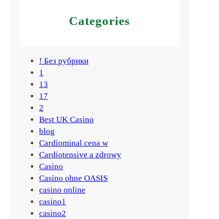
5
S
,
p
Categories
1
e
0
r
z
r
ł
! Без рубрики
e
A
1
k
13
t
17
u
2
a
Best UK Casino
l
blog
n
Cardiominal cena w
a
Cardiotensive a zdrowy
l
Casino
i
Casino ohne OASIS
s
casino online
t
casino1
a
casino2