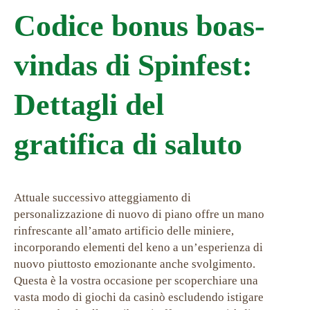
Codice bonus boas-
vindas di Spinfest:
Dettagli del
gratifica di saluto
Attuale successivo atteggiamento di
personalizzazione di nuovo di piano offre un mano
rinfrescante all’amato artificio delle miniere,
incorporando elementi del keno a un’esperienza di
nuovo piuttosto emozionante anche svolgimento.
Questa è la vostra occasione per scoperchiare una
vasta modo di giochi da casinò escludendo istigare