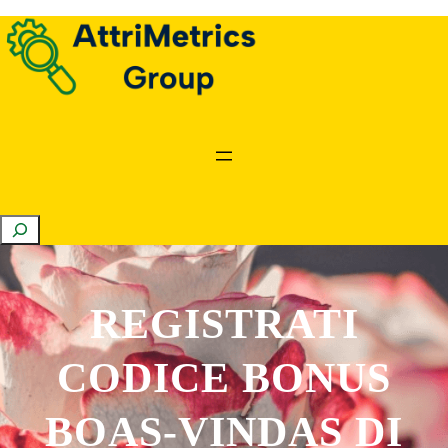
Skip
to
content
S
e
a
r
REGISTRATI
c
h
CODICE BONUS
BOAS-VINDAS DI