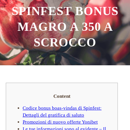
SPINFEST BONUS
MAGRO A 350 A
SCROCCO
Content
Codice bonus boas-vindas di Spinfest:
Dettagli del gratifica di saluto
Promozioni di nuovo offerte Yonibet
Le tue informazioni sono al evidente – Il