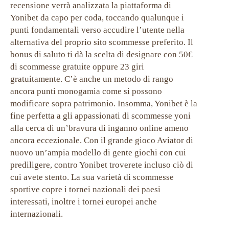
recensione verrà analizzata la piattaforma di
Yonibet da capo per coda, toccando qualunque i
punti fondamentali verso accudire l’utente nella
alternativa del proprio sito scommesse preferito. Il
bonus di saluto ti dà la scelta di designare con 50€
di scommesse gratuite oppure 23 giri
gratuitamente. C’è anche un metodo di rango
ancora punti monogamia come si possono
modificare sopra patrimonio. Insomma, Yonibet è la
fine perfetta a gli appassionati di scommesse yoni
alla cerca di un’bravura di inganno online ameno
ancora eccezionale. Con il grande gioco Aviator di
nuovo un’ampia modello di gente giochi con cui
prediligere, contro Yonibet troverete incluso ciò di
cui avete stento. La sua varietà di scommesse
sportive copre i tornei nazionali dei paesi
interessati, inoltre i tornei europei anche
internazionali.