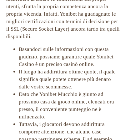
utenti, sfrutta la propria competenza ancora la
propria vicenda. Infatti, Yonibet ha guadagnato le
migliori certificazioni con termini di decisione per
il SSL (Secure Socket Layer) ancora tardo tra quelli
disponibili.
Basandoci sulle informazioni con questa
giudizio, possiamo garantire quale Yonibet
Casino è un preciso casinò online.
Il luogo ha addirittura ottime quote, il quale
significa quale potete ottenere più denaro
dalle vostre scommesse.
Dato che Yonibet Mucchio è giunto ad
prossimo casa da gioco online, elencati ora
presso, il conveniente punteggio ne è
influenzato.
Tuttavia, i giocatori devono addirittura
comporre attenzione, che alcune case
possono restringere schema, il ad esempio