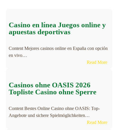
Casino en línea Juegos online y
apuestas deportivas
Content Mejores casinos online en España con opción
en vivo…
:
Read More
C
a
s
Casinos ohne OASIS 2026
i
Topliste Casino ohne Sperre
n
o
Content Bestes Online Casino ohne OASIS: Top-
e
Angebote und sichere Spielmöglichkeiten…
n
:
Read More
l
C