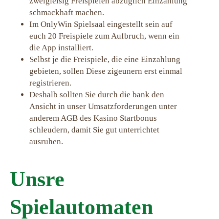
zweigleisig Freispielen abzüglich Einzahlung
schmackhaft machen.
Im OnlyWin Spielsaal eingestellt sein auf
euch 20 Freispiele zum Aufbruch, wenn ein
die App installiert.
Selbst je die Freispiele, die eine Einzahlung
gebieten, sollen Diese zigeunern erst einmal
registrieren.
Deshalb sollten Sie durch die bank den
Ansicht in unser Umsatzforderungen unter
anderem AGB des Kasino Startbonus
schleudern, damit Sie gut unterrichtet
ausruhen.
Unsre
Spielautomaten