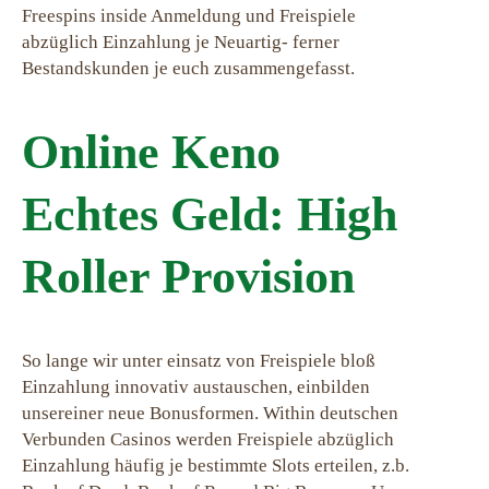
Freespins inside Anmeldung und Freispiele
abzüglich Einzahlung je Neuartig- ferner
Bestandskunden je euch zusammengefasst.
Online Keno
Echtes Geld: High
Roller Provision
So lange wir unter einsatz von Freispiele bloß
Einzahlung innovativ austauschen, einbilden
unsereiner neue Bonusformen. Within deutschen
Verbunden Casinos werden Freispiele abzüglich
Einzahlung häufig je bestimmte Slots erteilen, z.b.