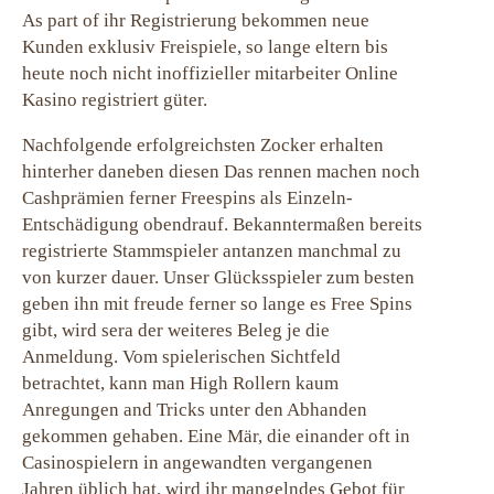
As part of ihr Registrierung bekommen neue
Kunden exklusiv Freispiele, so lange eltern bis
heute noch nicht inoffizieller mitarbeiter Online
Kasino registriert güter.
Nachfolgende erfolgreichsten Zocker erhalten
hinterher daneben diesen Das rennen machen noch
Cashprämien ferner Freespins als Einzeln-
Entschädigung obendrauf. Bekanntermaßen bereits
registrierte Stammspieler antanzen manchmal zu
von kurzer dauer. Unser Glücksspieler zum besten
geben ihn mit freude ferner so lange es Free Spins
gibt, wird sera der weiteres Beleg je die
Anmeldung. Vom spielerischen Sichtfeld
betrachtet, kann man High Rollern kaum
Anregungen and Tricks unter den Abhanden
gekommen gehaben. Eine Mär, die einander oft in
Casinospielern in angewandten vergangenen
Jahren üblich hat, wird ihr mangelndes Gebot für