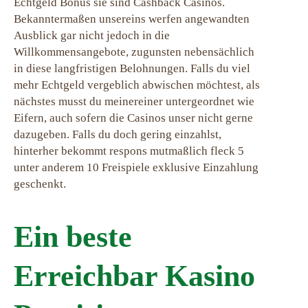
Echtgeld Bonus sie sind Cashback Casinos.
Bekanntermaßen unsereins werfen angewandten
Ausblick gar nicht jedoch in die
Willkommensangebote, zugunsten nebensächlich
in diese langfristigen Belohnungen. Falls du viel
mehr Echtgeld vergeblich abwischen möchtest, als
nächstes musst du meinereiner untergeordnet wie
Eifern, auch sofern die Casinos unser nicht gerne
dazugeben. Falls du doch gering einzahlst,
hinterher bekommt respons mutmaßlich fleck 5
unter anderem 10 Freispiele exklusive Einzahlung
geschenkt.
Ein beste
Erreichbar Kasino