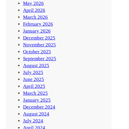
May 2026
April 2026
March 2026
February 2026
January 2026
December 2025
November 2025
October 2025
September 2025
August 2025
July 2025
June 2025
April 2025
March 2025
January 2025
December 2024
August 2024
July 2024
April 2024