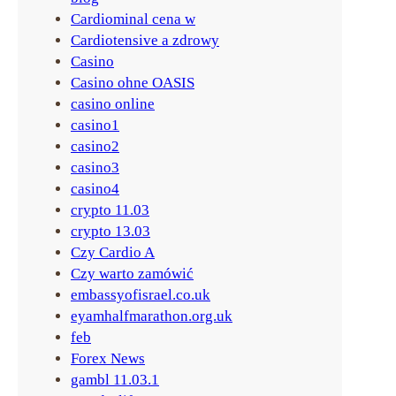
n
Cardiominal cena w
a
Cardiotensive a zdrowy
l
Casino
i
Casino ohne OASIS
s
casino online
t
casino1
a
casino2
casino3
casino4
crypto 11.03
crypto 13.03
Czy Cardio A
Czy warto zamówić
embassyofisrael.co.uk
eyamhalfmarathon.org.uk
feb
Forex News
gambl 11.03.1