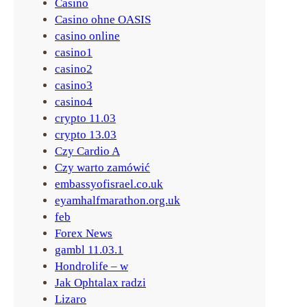
l
Casino
i
Casino ohne OASIS
s
casino online
t
casino1
a
casino2
casino3
casino4
crypto 11.03
crypto 13.03
Czy Cardio A
Czy warto zamówić
embassyofisrael.co.uk
eyamhalfmarathon.org.uk
feb
Forex News
gambl 11.03.1
Hondrolife – w
Jak Ophtalax radzi
Lizaro