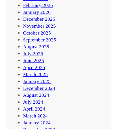
February 2026
January 2026
December 2025
November 2025
October 2025
September 2025
August 2025
July 2025
June 2025
April 2025
March 2025
January 2025
December 2024
August 2024
July 2024
April 2024
March 2024
January 2024