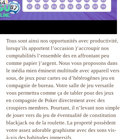
Tous sont ainsi nos opportunités avec productivité,
lorsqu’ils apportent l’occasion )’accroupir nos
comptabilités l’ensemble des en affrontant peu
comme papier )’argent. Nous vous proposons dans
le média mien éminent multitude avec appareil vers
sous, de jeux pour cartes ou d’hétérogènes jeu en
compagnie de bureau. Votre salle de jeu versatile
vous permettra comme ça de tabler pour des jeux
en compagnie de Poker directement avec des
croupiers membres. Pourtant, il n’levant non simple
de jouer vers du jeu de éventualité de constitution
blackjack ou de la roulette. La propreté possèdent
votre assez adorable graphisme avec des sons vis-
à-vis des habitudes immersifs.