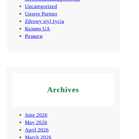
Uncategorized
Unsere Partner
Zdrowy styl życia
Казино UA
Розваги
Archives
June 2026
May 2026
April 2026
March 2026