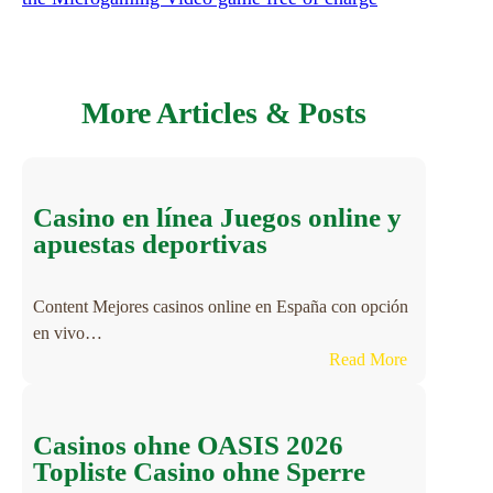
More Articles & Posts
Casino en línea Juegos online y
apuestas deportivas
Content Mejores casinos online en España con opción
en vivo…
:
Read More
C
a
s
Casinos ohne OASIS 2026
i
Topliste Casino ohne Sperre
n