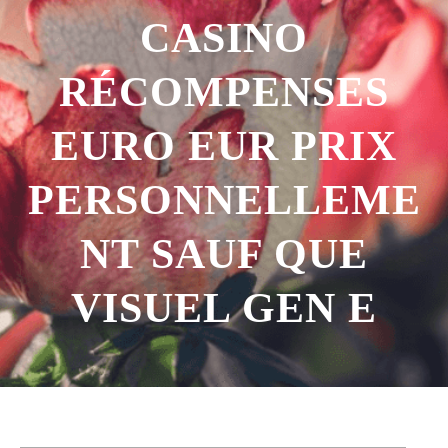
CASINO
RÉCOMPENSES
EURO EUR PRIX
PERSONNELLEME
NT SAUF QUE
VISUEL GEN E