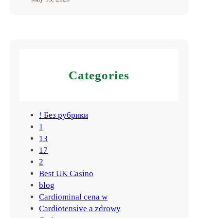
o
a
e
o
s
m
h
1
n
,
e
5
S
,
p
Categories
1
e
0
r
z
r
ł
! Без рубрики
e
A
1
k
13
t
17
u
2
a
Best UK Casino
l
blog
n
Cardiominal cena w
a
Cardiotensive a zdrowy