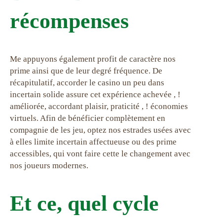
récompenses
Me appuyons également profit de caractère nos
prime ainsi que de leur degré fréquence. De
récapitulatif, accorder le casino un peu dans
incertain solide assure cet expérience achevée , !
améliorée, accordant plaisir, praticité , ! économies
virtuels. Afin de bénéficier complètement en
compagnie de les jeu, optez nos estrades usées avec
à elles limite incertain affectueuse ou des prime
accessibles, qui vont faire cette le changement avec
nos joueurs modernes.
Et ce, quel cycle