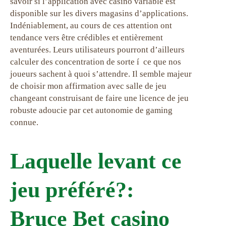
savoir si l’application avec casino variable est
disponible sur les divers magasins d’applications.
Indéniablement, au cours de ces attention ont
tendance vers être crédibles et entièrement
aventurées.
Leurs utilisateurs pourront d’ailleurs
calculer des concentration de sorte í ce que nos
joueurs sachent à quoi s’attendre. Il semble majeur
de choisir mon affirmation avec salle de jeu
changeant construisant de faire une licence de jeu
robuste adoucie par cet autonomie de gaming
connue.
Laquelle levant ce
jeu préféré?:
Bruce Bet casino