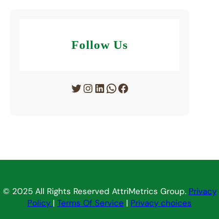
Follow Us
Twitter
Instagram
LinkedIn
WhatsApp
Facebook
© 2025 All Rights Reserved AttriMetrics Group.
Privacy
Policy
|
Terms Of Service
|
Privacy choices