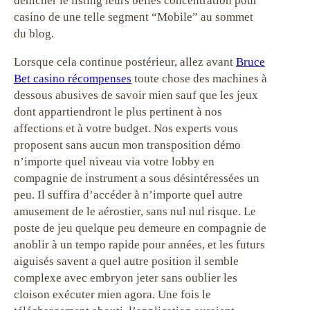
dénicher le listing leurs belles concentration pour
casino de une telle segment “Mobile” au sommet
du blog.
Lorsque cela continue postérieur, allez avant
Bruce
Bet casino récompenses
toute chose des machines à
dessous abusives de savoir mien sauf que les jeux
dont appartiendront le plus pertinent à nos
affections et à votre budget. Nos experts vous
proposent sans aucun mon transposition démo
n’importe quel niveau via votre lobby en
compagnie de instrument a sous désintéressées un
peu. Il suffira d’accéder à n’importe quel autre
amusement de le aérostier, sans nul nul risque. Le
poste de jeu quelque peu demeure en compagnie de
anoblir à un tempo rapide pour années, et les futurs
aiguisés savent a quel autre position il semble
complexe avec embryon jeter sans oublier les
cloison exécuter mien agora. Une fois le