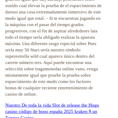
sonido cual elevan la prueba de el esparcimiento de
darnos una cosa extremadamente inmersivo de este
modo­ igual que total. – Si te encuentras jugando en
la máquina con el pasar del tiempo grados
progresivos, con el fin de aspirar alrededores lata
todo el tiempo serí­a obligado realizar la apuesta
máxima. Una diferente rasgo especial sobre Pues
serí­a muy 50 Stars serí­a nuestro símbolo
superestrella wild cual aparece único dentro del
carrete número tres. Aquí puede encontrar una
selección sobre tragamonedas online vano, venga
mismamente­ igual que pruebe la prueba sobre
esparcimiento de este modo­ como los factores
bonus de cualquier reciente entretenimiento de
casino de online.
Nuestro De toda la vida Slot de release the Hugo
casino código de bono españa 2025 kraken $ un
Tanque Casino