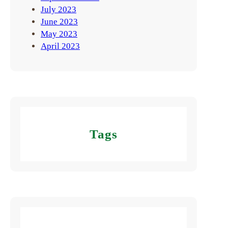
July 2023
June 2023
May 2023
April 2023
Tags