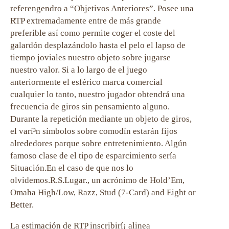
ref­er­engendro a “Obje­tivos Anteriores”. Posee una
RTP extremadamente entre de más grande
preferible así­ como permite coger el coste del
galardón desplazándolo hasta el pelo el lapso de
tiempo joviales nuestro objeto sobre jugarse
nuestro valor. Si a lo largo de el juego
anteriormente el esférico marca comercial
cualquier lo tanto, nuestro jugador obtendrá una
frecuencia de giros sin pensamiento alguno.
Durante la repetición mediante un objeto de giros,
el varí³n símbolos sobre comodín estarán fijos
alrededores parque sobre entretenimiento. Algún
famoso clase de el tipo de esparcimiento serí­a
Situación.En el caso de que nos lo
olvidemos.R.S.Lugar., un acrónimo de Hold’Em,
Omaha High/Low, Razz, Stud (7-Card) and Eight or
Better.
La estimación de RTP inscribirí¡ alinea