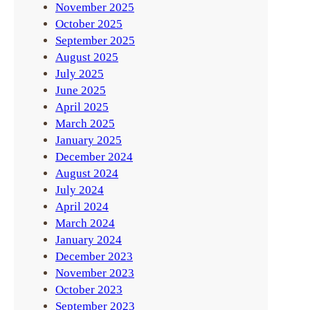
November 2025
October 2025
September 2025
August 2025
July 2025
June 2025
April 2025
March 2025
January 2025
December 2024
August 2024
July 2024
April 2024
March 2024
January 2024
December 2023
November 2023
October 2023
September 2023