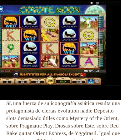
Sí, una fuerza de su iconografía asiática resulta una
protagonista de ciertas evolution nadie Depósito
slots demasiado útiles como Mystery of the Orient,
sobre Pragmatic Play, Diosas sobre Este, sobre Red
Rake quitar Orient Express, de Yggdrasil. Igual que