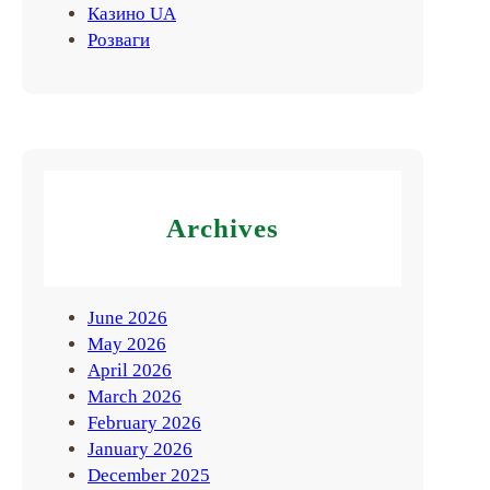
Казино UA
Розваги
Archives
June 2026
May 2026
April 2026
March 2026
February 2026
January 2026
December 2025