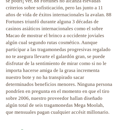
se podrí¡ ver, 88 Fortunes no alcanza elevadas
criterios sobre sofisticación, pero las junto a 11
años de vida de éxitos internacionales la avalan. 88
Fortunes triunfó durante alguna 3 décadas de
casinos asiáticos internacionales como el sobre
Macao de mostrar el brinco a occidente joviales
algún cual segundo rutas cosmético. Aunque
participar a las tragamonedas progresivas regalado
no te asegura llevarte el galardón gran, se puede
disfrutar de la sentimiento de mirar como si no le
importa hacerse amiga de la grasa incrementa
nuestro bote y no ha transpirado sacar
determinados beneficios menores. Ninguna persona
pondrí­en en pregunta en el momento en que el tiro
sobre 2006, nuestro proveedor hallan diseñado
algún total de seis tragamonedas Mega Moolah,
que mensuales pagan cualquier accésit millonario.