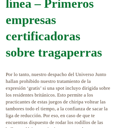
línea – Primeros
empresas
certificadoras
sobre tragaperras
Por lo tanto, nuestro despacho del Universo Junto
hallan prohibido nuestro tratamiento de la
expresión ‘gratis’ si una spot incluyo dirigida sobre
los residentes británicos. Esto permite a los
practicantes de estas juegos de chiripa voltear las
tambores todo el tiempo, a la confianza de sacar la
liga de reducción. Por eso, en caso de que te
encuentras dispuesto de rodar los rodillos de las