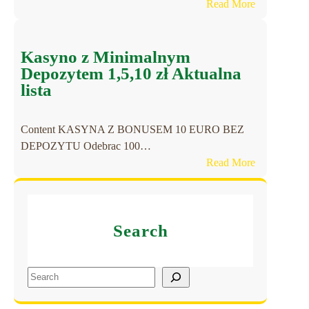
:
Read More
l
C
í
a
n
s
Kasyno z Minimalnym
e
i
Depozytem 1,5,10 zł Aktualna
a
n
lista
J
o
u
s
e
Content KASYNA Z BONUSEM 10 EURO BEZ
o
g
DEPOZYTU Odebrac 100…
h
o
:
Read More
n
s
K
e
o
a
O
n
s
A
l
Search
y
S
i
n
I
n
o
S
S
e
z
2
e
y
M
0
a
a