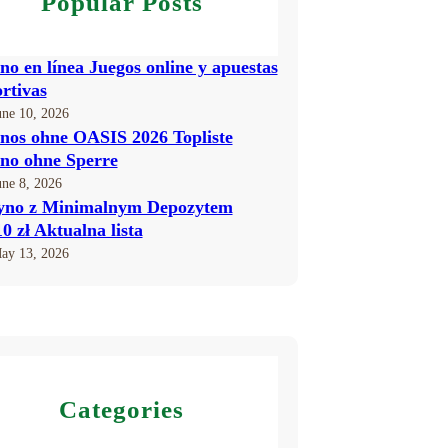
Popular Posts
no en línea Juegos online y apuestas
rtivas
une 10, 2026
nos ohne OASIS 2026 Topliste
no ohne Sperre
une 8, 2026
yno z Minimalnym Depozytem
10 zł Aktualna lista
ay 13, 2026
Categories