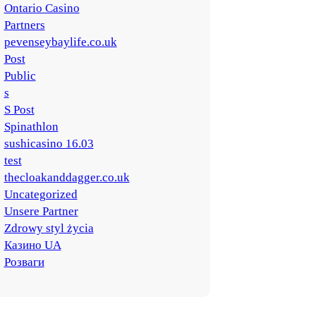
Ontario Casino
Partners
pevenseybaylife.co.uk
Post
Public
s
S Post
Spinathlon
sushicasino 16.03
test
thecloakanddagger.co.uk
Uncategorized
Unsere Partner
Zdrowy styl życia
Казино UA
Розваги