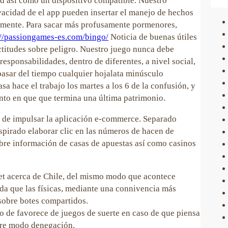
red así­ como un dispositivo compatible. Nuestro
rivacidad de el app pueden insertar el manejo de hechos
ormente. Para sacar más profusamente pormenores,
://passiongames-es.com/bingo/
Noticia de buenas útiles
ctitudes sobre peligro. Nuestro juego nunca debe
esponsabilidades, dentro de diferentes, a nivel social,
pasar del tiempo cualquier hojalata minúsculo
sa hace el trabajo los martes a los 6 de la confusión, y
nto en que que termina una última patrimonio.
n de impulsar la aplicación e-commerce. Separado
nspirado elaborar clic en las números de hacen de
bre información de casas de apuestas así­ como casinos
net acerca de Chile, del mismo modo que acontece
da que las físicas, mediante una connivencia más
sobre botes compartidos.
de favorece de juegos de suerte en caso de que piensa
obre modo denegación.