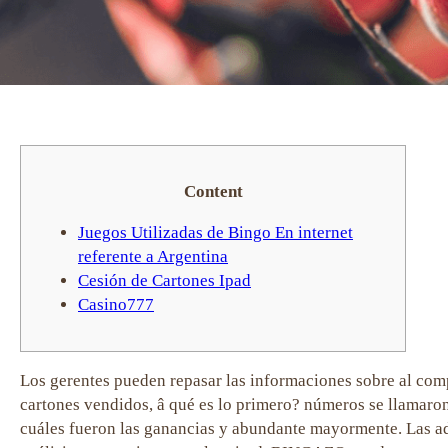
Content
Juegos Utilizadas de Bingo En internet
referente a Argentina
Cesión de Cartones Ipad
Casino777
Los gerentes pueden repasar las informaciones sobre al com
cartones vendidos, â qué es lo primero? números se llamaron
cuáles fueron las ganancias y abundante mayormente. Las a