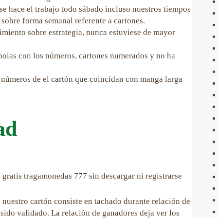
 se hace el trabajo todo sábado incluso nuestros tiempos
 sobre forma semanal referente a cartones.
imiento sobre estrategia, nunca estuviese de mayor
bolas con los números, cartones numerados y no ha
as números de el cartón que coincidan con manga larga
ad
nuestro cartón consiste en tachado durante relación de
 sido validado. La relación de ganadores deja ver los