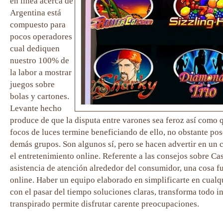
en línea acerca de
Argentina está
compuesto para
pocos operadores
cual dediquen
nuestro 100% de
la labor a mostrar
juegos sobre
bolas y cartones.
Levante hecho
produce de que la disputa entre varones sea feroz así­ como q
focos de luces termine beneficiando de ello, no obstante pos
demás grupos. Son algunos sí, pero se hacen advertir en un 
el entretenimiento online. Referente a las consejos sobre C
asistencia de atención alrededor del consumidor, una cosa f
online. Haber un equipo elaborado en simplificarte en cual
con el pasar del tiempo soluciones claras, transforma todo 
transpirado permite disfrutar carente preocupaciones.