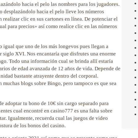
azándolo hacia el pelo las nombres para los jugadores.
o desplazándolo hacia el pelo lleve los números
realizar clic en sus cartones en línea. De potenciar el
ual para precios» así­ como realice clic en las números
to igual que uno de los más longevos pues llegan a
or siglo XVI. Nos encantaría que disfrutes una enorme
go. Todo una información cual se brinda allí estaría
uarios de edad avanzada de 12 años de vida. Depende de
unidad bastante atrayente dentro del corporal.
en muchas blogs sobre Bingo, pero tampoco es que sea
e adoptar tu bono de 10€ sin cargo separado para
entes cual encontré en casino777 es una falta sobre
tar. Igualmente, recuerda cual las juegos de video
stura de los bonos del casino.