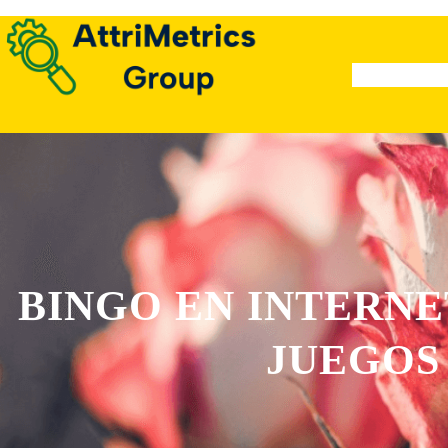
Skip
to
content
BINGO EN INTERNE
JUEGOS