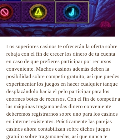
Los superiores casinos te ofrecerán la oferta sobre
rebaja con el fin de crecer los dinero de tu cuenta
en caso de que prefieres participar por recursos
conveniente. Muchos casinos además deben la
posibilidad sobre competir gratuito, así que puedes
experimentar los juegos en hacer cualquier tanque
desplazándolo hacia el pelo participar para los
enormes botes de recursos. Con el fin de competir a
las máquinas tragamonedas dinero conveniente
deberemos registrarnos sobre uno para los casinos
en internet existentes. Prácticamente las parejas
casinos ahora contabilizan sobre dichos juegos
gratuito sobre tragamonedas, así que nunca te