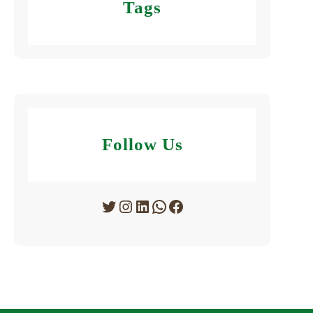
Tags
Follow Us
Twitter
Instagram
LinkedIn
WhatsApp
Facebook