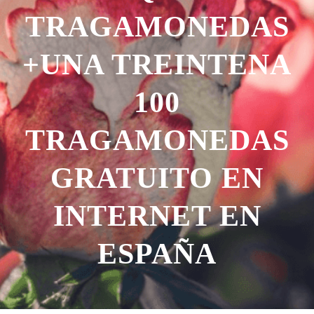
TRAGAMONEDAS
+UNA TREINTENA
100
TRAGAMONEDAS
GRATUITO EN
INTERNET EN
ESPAÑA