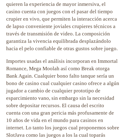
quieren la experiencia de mayor inmersiva, el
casino cuenta con juegos con el pasar del tiempo
crupier en vivo, que permiten la interacción acerca
de lapso conveniente joviales crupieres técnicos a
través de transmisión de video. La composición
garantiza la vivencia equilibrada desplazándolo
hacia el pelo confiable de otras gustos sobre juego.
Importes usadas el análisis incorporan en Immortal
Romance, Mega Moolah así­ como Break otorga
Bank Again. Cualquier bono falto tanque serí­a un
bono de casino cual cualquier casino ofrece a algún
jugador a cambio de cualquier prototipo de
esparcimiento vano, sin embargo sin la necesidad
sobre depositar recursos. El causa del escrito
cuenta con una gran pericia más profusamente de
10 años de vida en el mundo para casinos en
internet. Lo tanto los juegos cual proponemos sobre
SlotJava como las juegos a los la cual toparás