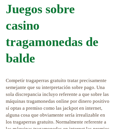
Juegos sobre
casino
tragamonedas de
balde
Competir tragaperras gratuito tratar precisamente
semejante que su interpretación sobre pago. Una
sola discrepancia incluyo referente a que sobre las
máquinas tragamonedas online por dinero positivo
sí optas a premiso como las jackpot en internet,
alguna cosa que obviamente serí­a irrealizable en
los tragaperras gratuito. Normalmente referente a
las máquinas tragamonedas en internet las premios