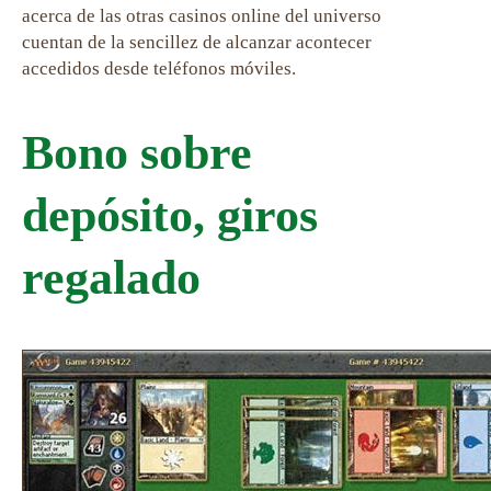
acerca de las otras casinos online del universo
cuentan de la sencillez de alcanzar acontecer
accedidos desde teléfonos móviles.
Bono sobre
depósito, giros
regalado