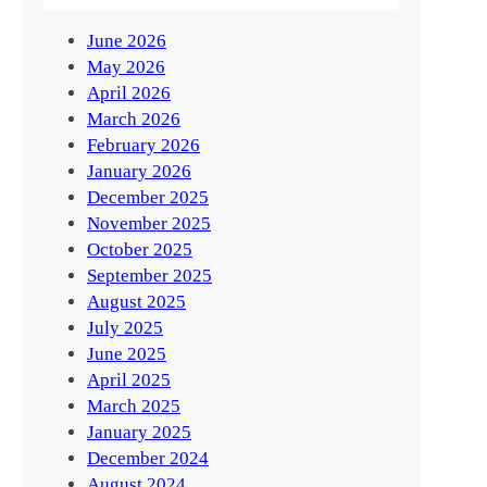
June 2026
May 2026
April 2026
March 2026
February 2026
January 2026
December 2025
November 2025
October 2025
September 2025
August 2025
July 2025
June 2025
April 2025
March 2025
January 2025
December 2024
August 2024