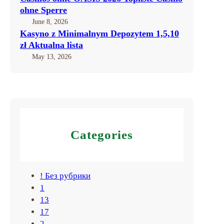
o
p
ohne Sperre
a
r
o
June 8, 2026
s
t
z
Kasyno z Minimalnym Depozytem 1,5,10
i
i
y
zł Aktualna lista
n
v
t
May 13, 2026
o
a
e
o
s
m
h
1
n
,
e
5
S
,
p
Categories
1
e
0
r
z
r
ł
! Без рубрики
e
A
1
k
13
t
17
u
2