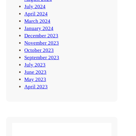
July 2024
April 2024
March 2024
January 2024
December 2023
November 2023
October 2023
September 2023
July 2023
June 2023
May 2023
April 2023