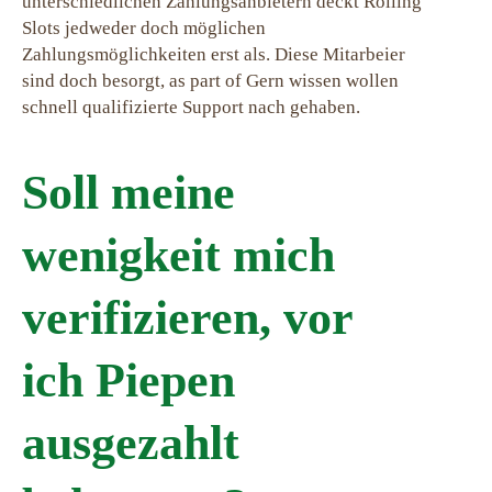
unterschiedlichen Zahlungsanbietern deckt Rolling
Slots jedweder doch möglichen
Zahlungsmöglichkeiten erst als. Diese Mitarbeier
sind doch besorgt, as part of Gern wissen wollen
schnell qualifizierte Support nach gehaben.
Soll meine
wenigkeit mich
verifizieren, vor
ich Piepen
ausgezahlt