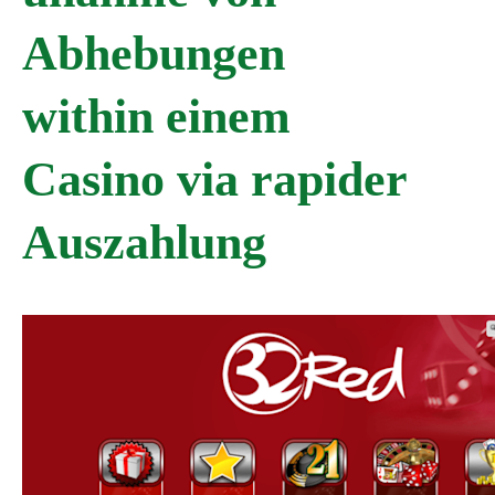
Abhebungen
within einem
Casino via rapider
Auszahlung