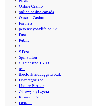
News
Online Casino
online casino canada
Ontario Casino
Partners
pevenseybaylife.co.uk
Post
Public
s
S Post
Spinathlon
sushicasino 16.03
test
thecloakanddagger.co.uk
Uncategorized
Unsere Partner
Zdrowy styl życia
Казино UA
Розваги