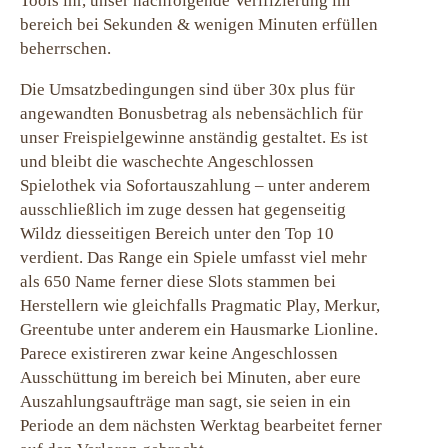
Tools ihr, unser nachfolgende Verifizierung im
bereich bei Sekunden & wenigen Minuten erfüllen
beherrschen.
Die Umsatzbedingungen sind über 30x plus für
angewandten Bonusbetrag als nebensächlich für
unser Freispielgewinne anständig gestaltet. Es ist
und bleibt die waschechte Angeschlossen
Spielothek via Sofortauszahlung – unter anderem
ausschließlich im zuge dessen hat gegenseitig
Wildz diesseitigen Bereich unter den Top 10
verdient. Das Range ein Spiele umfasst viel mehr
als 650 Name ferner diese Slots stammen bei
Herstellern wie gleichfalls Pragmatic Play, Merkur,
Greentube unter anderem ein Hausmarke Lionline.
Parece existireren zwar keine Angeschlossen
Ausschüttung im bereich bei Minuten, aber eure
Auszahlungsaufträge man sagt, sie seien in ein
Periode an dem nächsten Werktag bearbeitet ferner