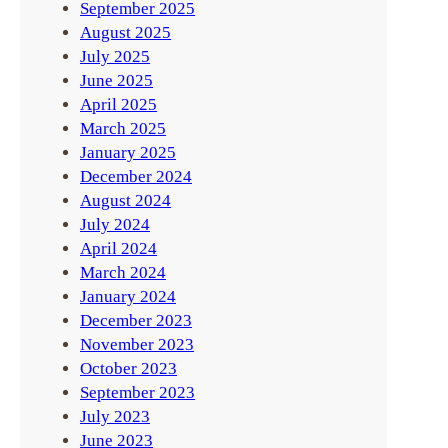
September 2025
August 2025
July 2025
June 2025
April 2025
March 2025
January 2025
December 2024
August 2024
July 2024
April 2024
March 2024
January 2024
December 2023
November 2023
October 2023
September 2023
July 2023
June 2023