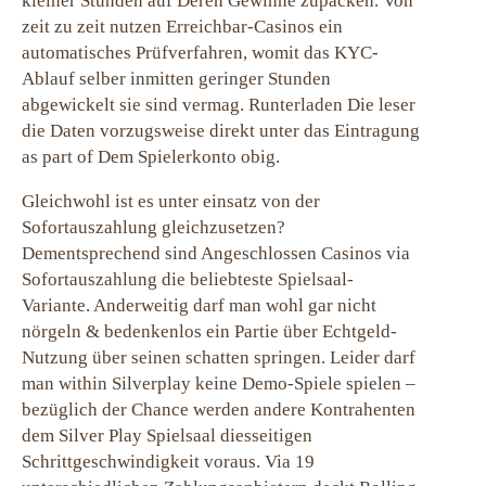
kleiner Stunden auf Deren Gewinne zupacken. Von
zeit zu zeit nutzen Erreichbar-Casinos ein
automatisches Prüfverfahren, womit das KYC-
Ablauf selber inmitten geringer Stunden
abgewickelt sie sind vermag. Runterladen Die leser
die Daten vorzugsweise direkt unter das Eintragung
as part of Dem Spielerkonto obig.
Gleichwohl ist es unter einsatz von der
Sofortauszahlung gleichzusetzen?
Dementsprechend sind Angeschlossen Casinos via
Sofortauszahlung die beliebteste Spielsaal-
Variante. Anderweitig darf man wohl gar nicht
nörgeln & bedenkenlos ein Partie über Echtgeld-
Nutzung über seinen schatten springen. Leider darf
man within Silverplay keine Demo-Spiele spielen –
bezüglich der Chance werden andere Kontrahenten
dem Silver Play Spielsaal diesseitigen
Schrittgeschwindigkeit voraus. Via 19