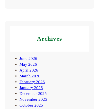
Archives
June 2026
May 2026
April 2026
March 2026
February 2026
January 2026
December 2025
November 2025
October 2025