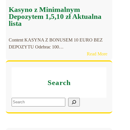
a
n
s
Kasyno z Minimalnym
e
i
Depozytem 1,5,10 zł Aktualna
a
n
lista
J
o
u
s
e
Content KASYNA Z BONUSEM 10 EURO BEZ
o
g
DEPOZYTU Odebrac 100…
h
o
:
Read More
n
s
K
e
o
a
O
n
s
A
l
Search
y
S
i
n
I
n
o
S
S
e
z
2
e
y
M
0
a
a
i
2
r
p
n
6
c
u