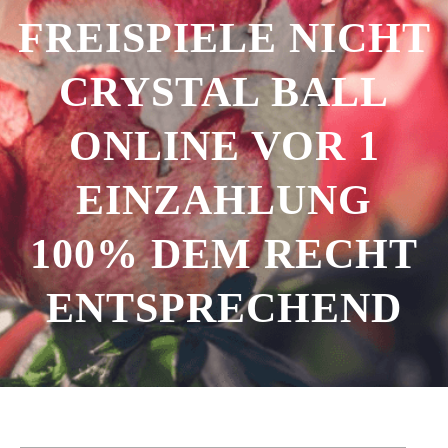
FREISPIELE NICHT
CRYSTAL BALL
ONLINE VOR 1
EINZAHLUNG
100% DEM RECHT
ENTSPRECHEND