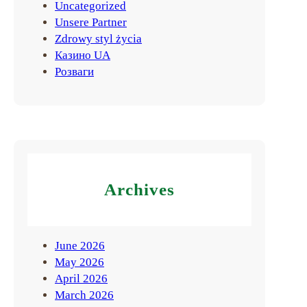
Uncategorized
Unsere Partner
Zdrowy styl życia
Казино UA
Розваги
Archives
June 2026
May 2026
April 2026
March 2026