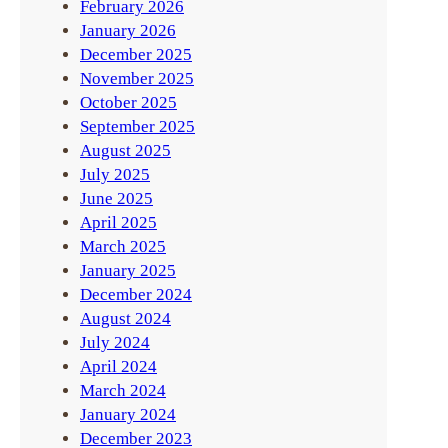
February 2026
January 2026
December 2025
November 2025
October 2025
September 2025
August 2025
July 2025
June 2025
April 2025
March 2025
January 2025
December 2024
August 2024
July 2024
April 2024
March 2024
January 2024
December 2023