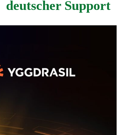
deutscher Support