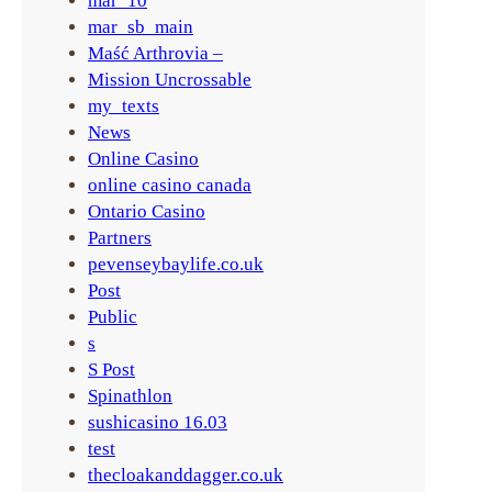
mar_10
mar_sb_main
Maść Arthrovia –
Mission Uncrossable
my_texts
News
Online Casino
online casino canada
Ontario Casino
Partners
pevenseybaylife.co.uk
Post
Public
s
S Post
Spinathlon
sushicasino 16.03
test
thecloakanddagger.co.uk