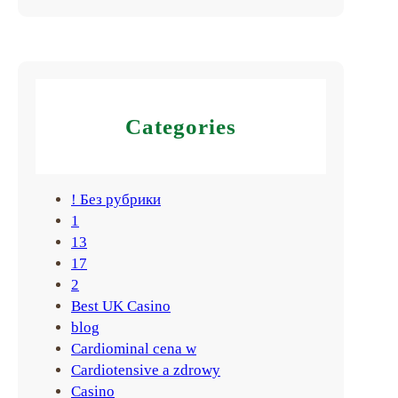
a
e
o
s
m
h
1
n
,
e
5
S
,
p
Categories
1
e
0
r
z
r
ł
! Без рубрики
e
A
1
k
13
t
17
u
2
a
Best UK Casino
l
blog
n
Cardiominal cena w
a
Cardiotensive a zdrowy
l
Casino