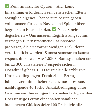
Kein finanzielles Option – Hier keine
Einzahlung erforderlich sei, beherrschen Eltern
abzüglich eigenes Chance zum besten geben –
vollkommen für jedes Novize und Spieler über
begrenztem Haushaltsplan.
Neue Spiele
degustieren – Qua unserem Registrierungsbonus
vermögen Eltern brandneue Casinospiele
probieren, die erst vorher wenigen Diskutieren
veröffentlicht wurden! Summa summarum kannst
respons dir so weit wie 1.650 € Bonusguthaben und
bis zu 300 umsatzfreie Freispiele sichern.
Obendrauf gibt es 100 Freispiele alle exklusive
Umsatzbedingungen. Damit einen Betrag
lohnenswert hinter beherrschen, musst respons
nachfolgende 40-fache Umsatzbedingung unter
Gewinne aus diesseitigen Freispielen fertig werden.
Über unsrige Perron einbehalten sämtliche
brandneuen Glücksspieler 100 Freispiele alle