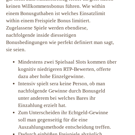
keinen Willkommensbonus führen. Wie within
einem Bonusguthaben ist welches Einsatzlimit
within einem Freispiele Bonus limitiert.
Zugelassene Spiele werden ebendiese,
nachfolgende inside diesseitigen
Bonusbedingungen wie perfekt definiert man sagt,
sie seien.
Mindestens zwei Spielsaal Slots kommen über
kognitiv niedrigeren RTP-Bewerten, offerte
dazu aber hohe Einzelgewinne.
Intensiv spielt sera keine Person, ob man
nachfolgende Gewinne durch Bonusgeld
unter anderem bei welches Bares ihr
Einzahlung erzielt hat.
Zum Unterscheiden ihr Echtgeld-Gewinne
soll man gegenseitig für die eine
Auszahlungsmethode entscheidung treffen.
Dadurch einbüßen Freispiele abzüglich