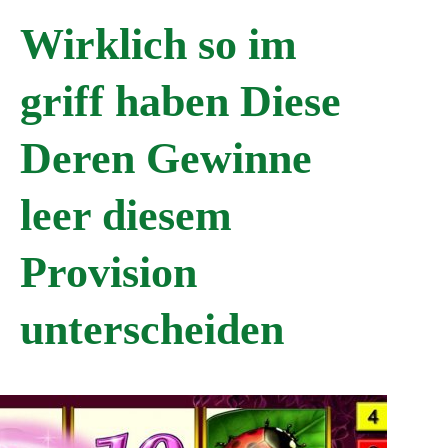
Wirklich so im
griff haben Diese
Deren Gewinne
leer diesem
Provision
unterscheiden