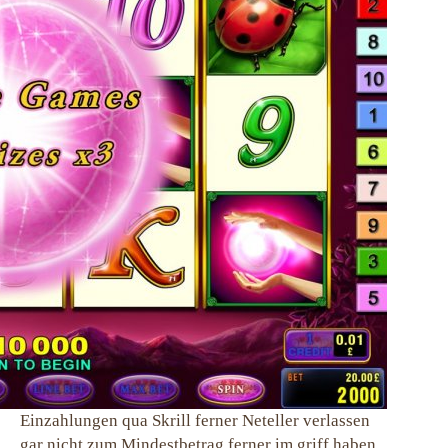
Einzahlungen qua Skrill ferner Neteller verlassen
gar nicht zum Mindestbetrag ferner im griff haben