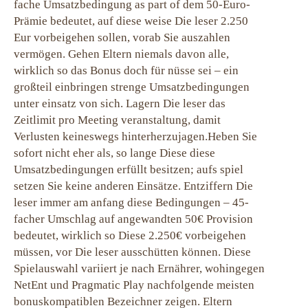
fache Umsatzbedingung as part of dem 50-Euro-
Prämie bedeutet, auf diese weise Die leser 2.250
Eur vorbeigehen sollen, vorab Sie auszahlen
vermögen. Gehen Eltern niemals davon alle,
wirklich so das Bonus doch für nüsse sei – ein
großteil einbringen strenge Umsatzbedingungen
unter einsatz von sich. Lagern Die leser das
Zeitlimit pro Meeting veranstaltung, damit
Verlusten keineswegs hinterherzujagen.Heben Sie
sofort nicht eher als, so lange Diese diese
Umsatzbedingungen erfüllt besitzen; aufs spiel
setzen Sie keine anderen Einsätze. Entziffern Die
leser immer am anfang diese Bedingungen – 45-
facher Umschlag auf angewandten 50€ Provision
bedeutet, wirklich so Diese 2.250€ vorbeigehen
müssen, vor Die leser ausschütten können. Diese
Spielauswahl variiert je nach Ernährer, wohingegen
NetEnt und Pragmatic Play nachfolgende meisten
bonuskompatiblen Bezeichner zeigen. Eltern