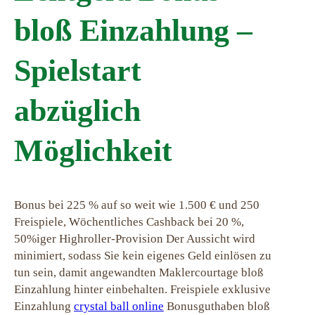
bloß Einzahlung –
Spielstart
abzüglich
Möglichkeit
Bonus bei 225 % auf so weit wie 1.500 € und 250
Freispiele, Wöchentliches Cashback bei 20 %,
50%iger Highroller-Provision Der Aussicht wird
minimiert, sodass Sie kein eigenes Geld einlösen zu
tun sein, damit angewandten Maklercourtage bloß
Einzahlung hinter einbehalten. Freispiele exklusive
Einzahlung
crystal ball online
Bonusguthaben bloß