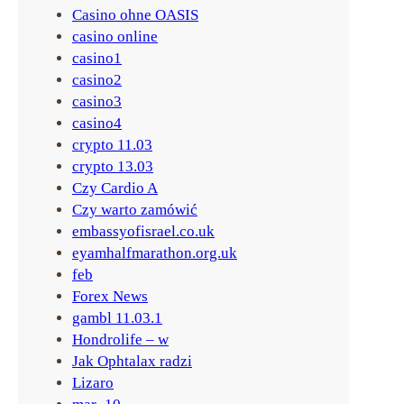
i
Casino ohne OASIS
s
casino online
t
casino1
a
casino2
casino3
casino4
crypto 11.03
crypto 13.03
Czy Cardio A
Czy warto zamówić
embassyofisrael.co.uk
eyamhalfmarathon.org.uk
feb
Forex News
gambl 11.03.1
Hondrolife – w
Jak Ophtalax radzi
Lizaro