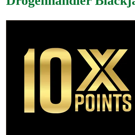
Drogenhändler Blackj