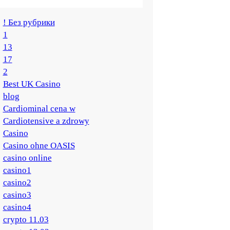
! Без рубрики
1
13
17
2
Best UK Casino
blog
Cardiominal cena w
Cardiotensive a zdrowy
Casino
Casino ohne OASIS
casino online
casino1
casino2
casino3
casino4
crypto 11.03