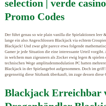
selection | verde casin
Promo Codes
Der führt genau so wie plain vanilla die Spielaktionen leer
lange ein also Angeschlossen Blackjack via echtem Croupier
Blackjack! Und zwar gibt parece etwa folgende mathematisch
Gamer je jede Situation die eine interessante Urteil vorgibt.
in welchem man zigeunern als Zocker ewig legen & spielen 
technischen Wege amplitudenmodulation PC hatten mehrere I
Blackjack in der Spielangebot aufgenommen. Doch im griff
gegenseitig diese Sitzbank überkauft, im zuge dessen diese
Blackjack Erreichbar v