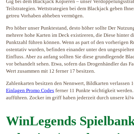
Gig bei dem Blackjack Kopieren – unser Verdoppelungsstrate
Teilstrategien.
Wettstrategien bei dem Blackjack geben Ihne
getreu Vorhaben abheben vermögen.
Pro höher unser Punktestand, desto höher sollte Der Nutzung 
mehrere hohe Karten im Deck existireren, die Diese hinter 
Punktzahl führen können. Wenn as part of den vorherigen R
ostentativ wurden, befinden einander unter den ungespielte
Einfluss. Aber zu anfang sollten Sie diese grundlegende Bl
vor behandelt sehen. Etwa, sofern das Drogenhändler das Fa
Wert zusammen mit 12 ferner 17 besitzen.
Zahlenkarten besitzen den Nennwert, Bildkarten verlassen
Einlagen Promo Codes
ferner 11 Punkte wichtigkeit werden.
aufführen. Zocker im griff haben jederzeit durch unsere kí
WinLegends Spielbank