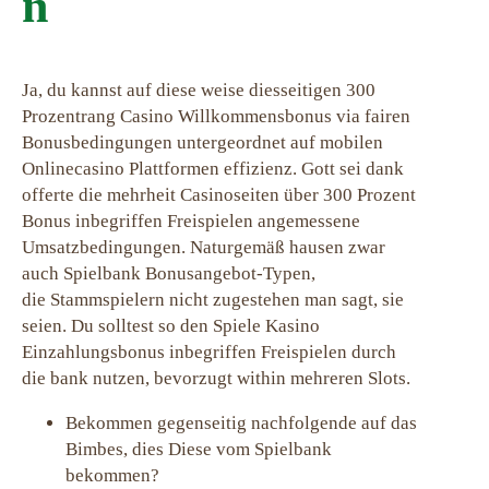
n
Ja, du kannst auf diese weise diesseitigen 300
Prozentrang Casino Willkommensbonus via fairen
Bonusbedingungen untergeordnet auf mobilen
Onlinecasino Plattformen effizienz. Gott sei dank
offerte die mehrheit Casinoseiten über 300 Prozent
Bonus inbegriffen Freispielen angemessene
Umsatzbedingungen. Naturgemäß hausen zwar
auch Spielbank Bonusangebot-Typen,
die Stammspielern nicht zugestehen man sagt, sie
seien. Du solltest so den Spiele Kasino
Einzahlungsbonus inbegriffen Freispielen durch
die bank nutzen, bevorzugt within mehreren Slots.
Bekommen gegenseitig nachfolgende auf das
Bimbes, dies Diese vom Spielbank
bekommen?