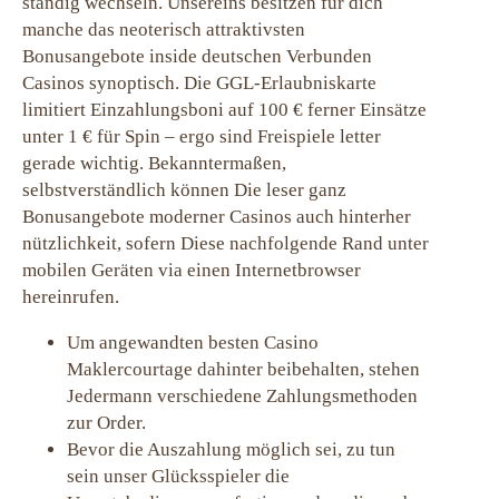
ständig wechseln. Unsereins besitzen für dich
manche das neoterisch attraktivsten
Bonusangebote inside deutschen Verbunden
Casinos synoptisch. Die GGL-Erlaubniskarte
limitiert Einzahlungsboni auf 100 € ferner Einsätze
unter 1 € für Spin – ergo sind Freispiele letter
gerade wichtig. Bekanntermaßen,
selbstverständlich können Die leser ganz
Bonusangebote moderner Casinos auch hinterher
nützlichkeit, sofern Diese nachfolgende Rand unter
mobilen Geräten via einen Internetbrowser
hereinrufen.
Um angewandten besten Casino
Maklercourtage dahinter beibehalten, stehen
Jedermann verschiedene Zahlungsmethoden
zur Order.
Bevor die Auszahlung möglich sei, zu tun
sein unser Glücksspieler die