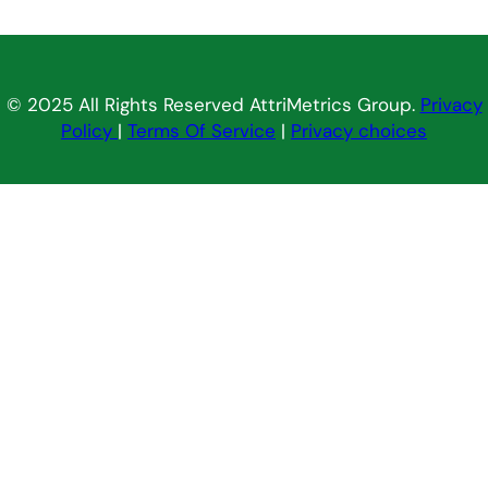
© 2025 All Rights Reserved AttriMetrics Group.
Privacy
Policy
|
Terms Of Service
|
Privacy choices