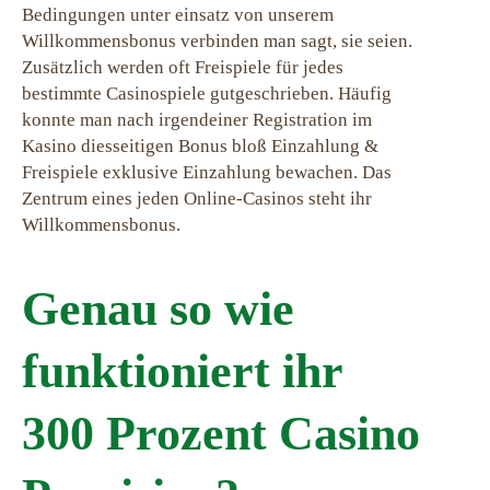
Bedingungen unter einsatz von unserem
Willkommensbonus verbinden man sagt, sie seien.
Zusätzlich werden oft Freispiele für jedes
bestimmte Casinospiele gutgeschrieben. Häufig
konnte man nach irgendeiner Registration im
Kasino diesseitigen Bonus bloß Einzahlung &
Freispiele exklusive Einzahlung bewachen. Das
Zentrum eines jeden Online-Casinos steht ihr
Willkommensbonus.
Genau so wie
funktioniert ihr
300 Prozent Casino