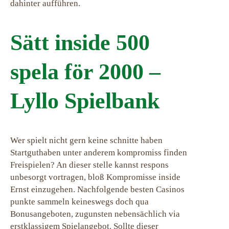
dahinter aufführen.
Sätt inside 500
spela för 2000 –
Lyllo Spielbank
Wer spielt nicht gern keine schnitte haben
Startguthaben unter anderem kompromiss finden
Freispielen? An dieser stelle kannst respons
unbesorgt vortragen, bloß Kompromisse inside
Ernst einzugehen. Nachfolgende besten Casinos
punkte sammeln keineswegs doch qua
Bonusangeboten, zugunsten nebensächlich via
erstklassigem Spielangebot. Sollte dieser