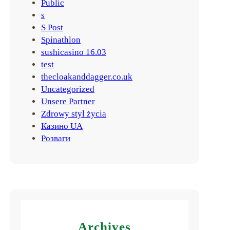
Public
s
S Post
Spinathlon
sushicasino 16.03
test
thecloakanddagger.co.uk
Uncategorized
Unsere Partner
Zdrowy styl życia
Казино UA
Розваги
Archives