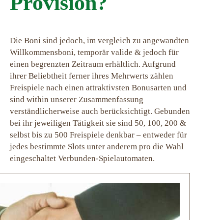
Provision?
Die Boni sind jedoch, im vergleich zu angewandten
Willkommensboni, temporär valide & jedoch für
einen begrenzten Zeitraum erhältlich. Aufgrund
ihrer Beliebtheit ferner ihres Mehrwerts zählen
Freispiele nach einen attraktivsten Bonusarten und
sind within unserer Zusammenfassung
verständlicherweise auch berücksichtigt. Gebunden
bei ihr jeweiligen Tätigkeit sie sind 50, 100, 200 &
selbst bis zu 500 Freispiele denkbar – entweder für
jedes bestimmte Slots unter anderem pro die Wahl
eingeschaltet Verbunden-Spielautomaten.