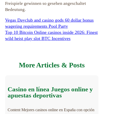
Freispiele gewinnen so gesehen angeschaltet
Bedeutung.
Vegas Dayclub and casino gods 60 dollar bonus
wagering requirements Pool Party
Top 10 Bitcoin Online casinos inside 2026: Finest
wild heist play slot BTC Incentives
More Articles & Posts
Casino en línea Juegos online y
apuestas deportivas
Content Mejores casinos online en España con opción