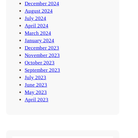
December 2024
August 2024
July 2024
April 2024
March 2024
January 2024
December 2023
November 2023
October 2023
September 2023
July 2023
June 2023
May 2023
April 2023