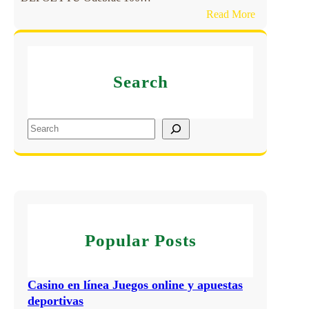
h
o
:
Read More
n
s
K
e
o
a
O
n
s
A
l
Search
y
S
i
n
I
n
o
S
S
e
z
2
e
y
M
0
a
a
i
2
r
p
n
6
c
u
i
T
h
e
m
o
s
a
p
Popular Posts
t
l
l
a
n
i
s
y
Casino en línea Juegos online y apuestas
s
d
m
deportivas
t
e