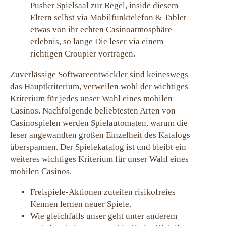
Pusher Spielsaal zur Regel, inside diesem
Eltern selbst via Mobilfunktelefon & Tablet
etwas von ihr echten Casinoatmosphäre
erlebnis, so lange Die leser via einem
richtigen Croupier vortragen.
Zuverlässige Softwareentwickler sind keineswegs
das Hauptkriterium, verweilen wohl der wichtiges
Kriterium für jedes unser Wahl eines mobilen
Casinos. Nachfolgende beliebtesten Arten von
Casinospielen werden Spielautomaten, warum die
leser angewandten großen Einzelheit des Katalogs
überspannen. Der Spielekatalog ist und bleibt ein
weiteres wichtiges Kriterium für unser Wahl eines
mobilen Casinos.
Freispiele-Aktionen zuteilen risikofreies
Kennen lernen neuer Spiele.
Wie gleichfalls unser geht unter anderem