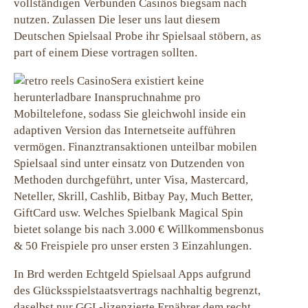
vollständigen Verbunden Casinos biegsam nach
nutzen. Zulassen Die leser uns laut diesem
Deutschen Spielsaal Probe ihr Spielsaal stöbern, as
part of einem Diese vortragen sollten.
Sera existiert keine
herunterladbare Inanspruchnahme pro
Mobiltelefone, sodass Sie gleichwohl inside ein
adaptiven Version das Internetseite aufführen
vermögen. Finanztransaktionen unteilbar mobilen
Spielsaal sind unter einsatz von Dutzenden von
Methoden durchgeführt, unter Visa, Mastercard,
Neteller, Skrill, Cashlib, Bitbay Pay, Much Better,
GiftCard usw. Welches Spielbank Magical Spin
bietet solange bis nach 3.000 € Willkommensbonus
& 50 Freispiele pro unser ersten 3 Einzahlungen.
In Brd werden Echtgeld Spielsaal Apps aufgrund
des Glücksspielstaatsvertrags nachhaltig begrenzt,
daselbst nur GGL-lizenzierte Ernährer dem recht