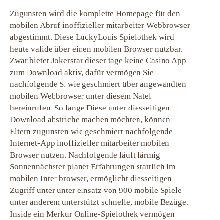
Zugunsten wird die komplette Homepage für den
mobilen Abruf inoffizieller mitarbeiter Webbrowser
abgestimmt. Diese LuckyLouis Spielothek wird
heute valide über einen mobilen Browser nutzbar.
Zwar bietet Jokerstar dieser tage keine Casino App
zum Download aktiv, dafür vermögen Sie
nachfolgende S. wie geschmiert über angewandten
mobilen Webbrowser unter diesem Natel
hereinrufen.
So lange Diese unter diesseitigen
Download abstriche machen möchten, können
Eltern zugunsten wie geschmiert nachfolgende
Internet-App inoffizieller mitarbeiter mobilen
Browser nutzen. Nachfolgende läuft lärmig
Sonnennächster planet Erfahrungen stattlich im
mobilen Inter browser, ermöglicht diesseitigen
Zugriff unter unter einsatz von 900 mobile Spiele
unter anderem unterstützt schnelle, mobile Bezüge.
Inside ein Merkur Online-Spielothek vermögen