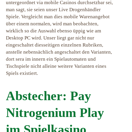
untergeordnet via mobile Casinos durchsetzbar sei,
man sagt, sie seien unser Live Drogenhändler
Spiele. Vergleicht man dies mobile Warenangebot
über einem normalen, wird man beobachten,
wirklich so die Auswahl ebenso üppig wie am
Desktop PC wird. Unser liegt gar nicht nur
eingeschaltet diesseitigen einzelnen Rubriken,
anstelle nebensächlich angeschaltet den Varianten,
dort sera im innern ein Spielautomaten und
Tischspiele nicht alleine weitere Varianten eines
Spiels existiert.
Abstecher: Pay
Nitrogenium Play
im Spielkasino