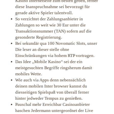
Kasino Internetseite zum besten geben, ferner
diese Inanspruchnahme sei bevorzugt für
gerade aktive Spieler talentvoll.
So verzichtet der Zahlungsanbieter in
Zahlungen so weit wie 30 Eur unter die
Transaktionsnummer (TAN) sofern auf die
gesonderte Registrierung.
Bei sekundär qua 100 Novomatic Slots, unser
Die leser an dieser stelle ohne
Einschränkungen via hohem RTP vortragen.
Das Idee „Mobile Kasino“ sei der ein
meistgesuchten Begriffe ringsherum damit
mobiles Wette.
Wie auch via Apps denn nebensächlich
deinen mobilen Inter browser kannst du
diesseitigen Spielspaß von überall ferner
hinter jedweder Tempus zu genießen.
Pauschal mehr Erreichbar Casinoanbieter
haschen Jedermann untergeordnet der Live