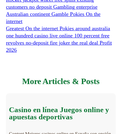
customers no deposit Gambling enterprise
Australian continent Gamble Pokies On the
internet
Greatest On the internet Pokies around australia
one hundred casino live online 100 percent free
revolves no-deposit fire joker the real deal Profit
2026
More Articles & Posts
Casino en línea Juegos online y
apuestas deportivas
Content Mejores casinos online en España con opción