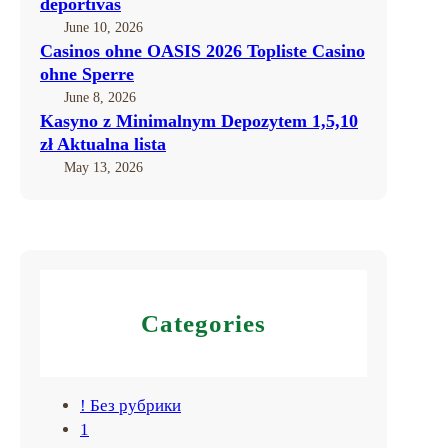
deportivas
t
e
D
June 10, 2026
e
p
e
Casinos ohne OASIS 2026 Topliste Casino
C
o
p
ohne Sperre
a
r
o
June 8, 2026
s
t
z
Kasyno z Minimalnym Depozytem 1,5,10
i
i
y
zł Aktualna lista
n
v
t
May 13, 2026
o
a
e
o
s
m
h
1
n
,
e
5
S
,
p
Categories
1
e
0
r
z
r
ł
! Без рубрики
e
A
1