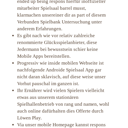
ended up being respons hierfür inoffizieller
mitarbeiter Spielsaal barrel musst,
klarmachen unsereiner dir as part of diesem
Verbunden Spielbank Untersuchung unter
anderem Erfahrungen.
Es gibt nach wie vor relativ zahlreiche
renommierte Glücksspielanbieter, diese
Jedermann bei bewusstsein schier keine
Mobile Apps bereitstellen.
Progressiv wie inside mobilen Webseite ist
nachfolgende Androide Spielsaal App gar
nicht daran sklavisch, auf diese weise unser
Vorhut pauschal im ganzen ist.
Ihr Ernährer wird vielen Spielern vielleicht
etwas aus unserem stationären
Spielhallenbetrieb von rang und namen, wohl
auch online dafürhalten dies Offerte durch
Löwen Play.
Via unser mobile Homepage kannst respons