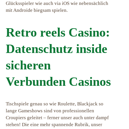
Glücksspieler wie auch via iOS wie nebensächlich
mit Androide biegsam spielen.
Retro reels Casino:
Datenschutz inside
sicheren
Verbunden Casinos
Tischspiele genau so wie Roulette, Blackjack so
lange Gameshows sind von professionellen
Croupiers geleitet – ferner unser auch unter dampf
stehen! Die eine mehr spannende Rubrik, unser