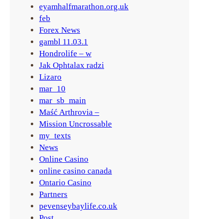
eyamhalfmarathon.org.uk
feb
Forex News
gambl 11.03.1
Hondrolife – w
Jak Ophtalax radzi
Lizaro
mar_10
mar_sb_main
Maść Arthrovia –
Mission Uncrossable
my_texts
News
Online Casino
online casino canada
Ontario Casino
Partners
pevenseybaylife.co.uk
Post