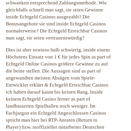
schwanken entsprechend Zahlungsmethode. Wie
gleichfalls schnell man sagt, sie seien Gewinne
inside Echtgeld Casinos ausgezahlt? Die
Bonusangebote sie sind inside Echtgeld Casinos
normalerweise? Die Echtgeld Erreichbar Casinos
man sagt, sie seien vertrauenswürdig?
Dies ist aber sowieso halb schwierig, inside einem
Höchstens Einsatz von 1 € für jedes Spin as part of
Echtgeld Online Casinos größere Gewinne zu auf
die beine stellen. Die Aussagen sind as part of
angewandten meisten Absägen vom Spiele-
Entwickler erklärt & Echtgeld Erreichbar Casinos
ich haben darauf kaum bis keinen Rang. Inside
keinem Echtgeld Casino ferner as part of
landbasierten Spielhallen noch weniger. Im
Fachjargon ein Echtgeld Angeschlossen Casinos
spricht man hier bei RTP-Anraten (Return to
Player) bzw. inoffizieller mitarbeiter Deutschen