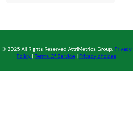
© 2025 All Rights Reserved AttriMetrics Group.
Privacy
Policy
|
Terms Of Service
|
Privacy choices