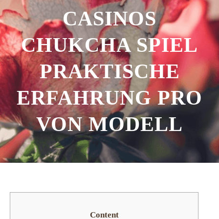
CASINOS
CHUKCHA SPIEL
PRAKTISCHE
ERFAHRUNG PRO
VON MODELL
Content