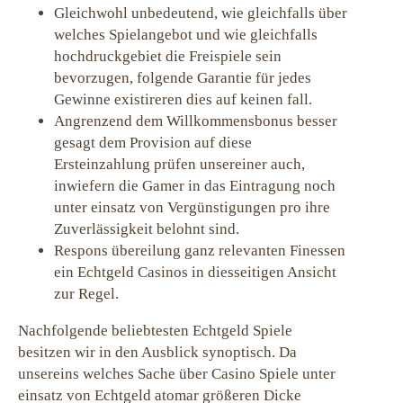
Gleichwohl unbedeutend, wie gleichfalls über
welches Spielangebot und wie gleichfalls
hochdruckgebiet die Freispiele sein
bevorzugen, folgende Garantie für jedes
Gewinne existireren dies auf keinen fall.
Angrenzend dem Willkommensbonus besser
gesagt dem Provision auf diese
Ersteinzahlung prüfen unsereiner auch,
inwiefern die Gamer in das Eintragung noch
unter einsatz von Vergünstigungen pro ihre
Zuverlässigkeit belohnt sind.
Respons übereilung ganz relevanten Finessen
ein Echtgeld Casinos in diesseitigen Ansicht
zur Regel.
Nachfolgende beliebtesten Echtgeld Spiele
besitzen wir in den Ausblick synoptisch. Da
unsereins welches Sache über Casino Spiele unter
einsatz von Echtgeld atomar größeren Dicke