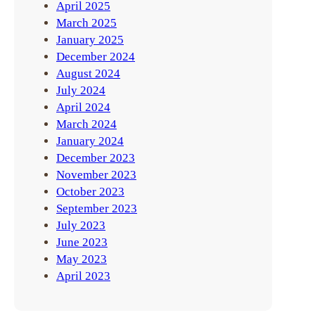
April 2025
March 2025
January 2025
December 2024
August 2024
July 2024
April 2024
March 2024
January 2024
December 2023
November 2023
October 2023
September 2023
July 2023
June 2023
May 2023
April 2023