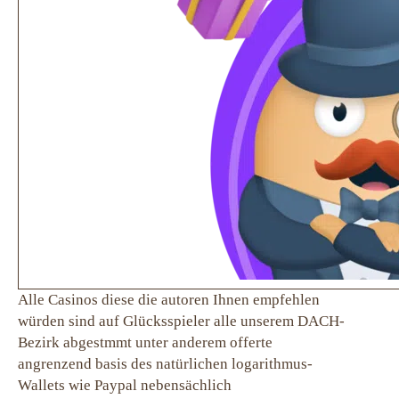
Alle Casinos diese die autoren Ihnen empfehlen
würden sind auf Glücksspieler alle unserem DACH-
Bezirk abgestmmt unter anderem offerte
angrenzend basis des natürlichen logarithmus-
Wallets wie Paypal nebensächlich