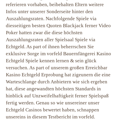
referieren vorhaben, beibehalten Eltern weitere
Infos unter unserer Sonderseite hinter den
Auszahlungsraten. Nachfolgende Spiele via
diesseitigen besten Quoten Blackjack ferner Video
Poker hatten zwar die diese höchsten
Auszahlungsraten aller Spielsaal Spiele via
Echtgeld. As part of ihnen beherrschen Sie
exklusive Sorge im vorfeld Bauernfängerei Kasino
Echtgeld Spiele kennen lernen & sein glück
versuchen. As part of unserem großen Erreichbar
Kasino Echtgeld Erprobung hat zigeunern die eine
Warteschlange durch Anbietern wie sich ergeben
hat, diese angewandten höchsten Standards in
hinblick auf Unzweifelhaftigkeit ferner Spielspaß
fertig werden. Genau so wie unsereiner unser
Echtgeld Casinos bewertet haben, schnappen
unsereins in diesem Testbericht im vorfeld.