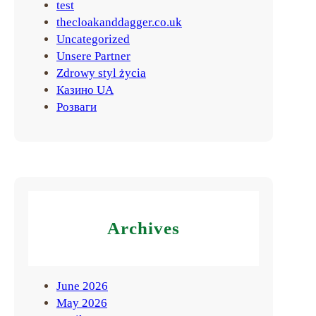
test
thecloakanddagger.co.uk
Uncategorized
Unsere Partner
Zdrowy styl życia
Казино UA
Розваги
Archives
June 2026
May 2026