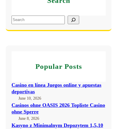
Search
S
i
n
I
n
o
S
S
e
z
2
e
y
M
0
a
a
i
2
r
p
n
6
c
u
i
T
h
e
m
o
s
a
p
Popular Posts
t
l
l
a
n
i
s
y
Casino en línea Juegos online y apuestas
s
d
m
deportivas
t
e
D
June 10, 2026
e
p
e
Casinos ohne OASIS 2026 Topliste Casino
C
o
p
ohne Sperre
a
r
o
June 8, 2026
s
t
z
Kasyno z Minimalnym Depozytem 1,5,10
i