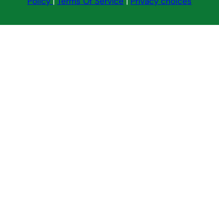
Policy
|
Terms Of Service
|
Privacy choices