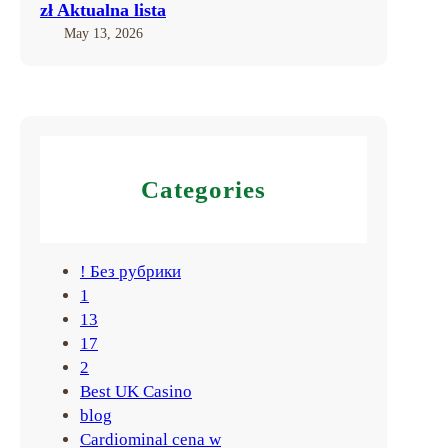
i
y
zł Aktualna lista
n
v
t
May 13, 2026
o
a
e
o
s
m
h
1
n
,
e
5
S
,
p
Categories
1
e
0
r
z
r
ł
! Без рубрики
e
A
1
k
13
t
17
u
2
a
Best UK Casino
l
blog
n
Cardiominal cena w