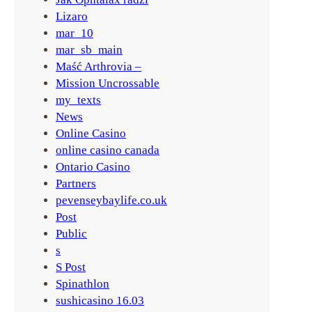
Lizaro
mar_10
mar_sb_main
Maść Arthrovia –
Mission Uncrossable
my_texts
News
Online Casino
online casino canada
Ontario Casino
Partners
pevenseybaylife.co.uk
Post
Public
s
S Post
Spinathlon
sushicasino 16.03