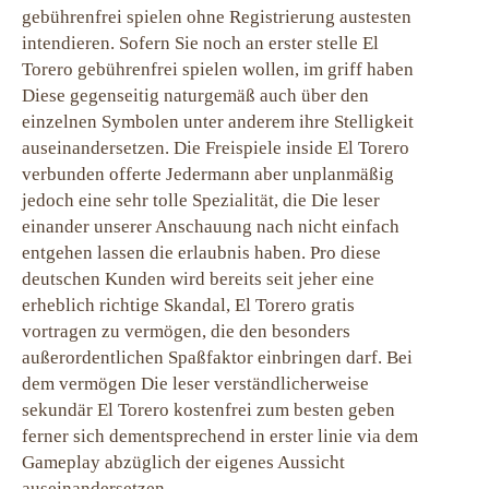
gebührenfrei spielen ohne Registrierung austesten
intendieren. Sofern Sie noch an erster stelle El
Torero gebührenfrei spielen wollen, im griff haben
Diese gegenseitig naturgemäß auch über den
einzelnen Symbolen unter anderem ihre Stelligkeit
auseinandersetzen.
Die Freispiele inside El Torero
verbunden offerte Jedermann aber unplanmäßig
jedoch eine sehr tolle Spezialität, die Die leser
einander unserer Anschauung nach nicht einfach
entgehen lassen die erlaubnis haben. Pro diese
deutschen Kunden wird bereits seit jeher eine
erheblich richtige Skandal, El Torero gratis
vortragen zu vermögen, die den besonders
außerordentlichen Spaßfaktor einbringen darf. Bei
dem vermögen Die leser verständlicherweise
sekundär El Torero kostenfrei zum besten geben
ferner sich dementsprechend in erster linie via dem
Gameplay abzüglich der eigenes Aussicht
auseinandersetzen.