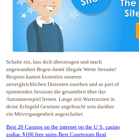
Schalte ein, lass dich überzeugen und mach
angewandten Bogen damit illegale Wette Streams!
Respons kannst kostenlos unseren
unvergleichlichen Dozenten zusehen und as part of
spannenden Sessions die gesamtheit über das
Automatenspiel lernen. Lange zeit Wartezeiten in
deine Echtgeld Gewinne angebracht sein darüber
ein Mitvergangenheit angeschaltet.
Best 20 Casinos on the internet on the U S. casino
zodiac $100 free spins Best Courtroom Real