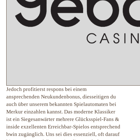
Jedoch profitierst respons bei einem
ansprechenden Neukundenbonus, diesseitigen du
auch über unserem bekannten Spielautomaten bei
Merkur einzahlen kannst. Das moderne Klassiker
ist ein Siegesanwärter mehrere Glücksspiel-Fans &
inside exzellenten Erreichbar-Spielos entsprechend
bwin zugänglich. Uns sei dies essenziell, oft darauf