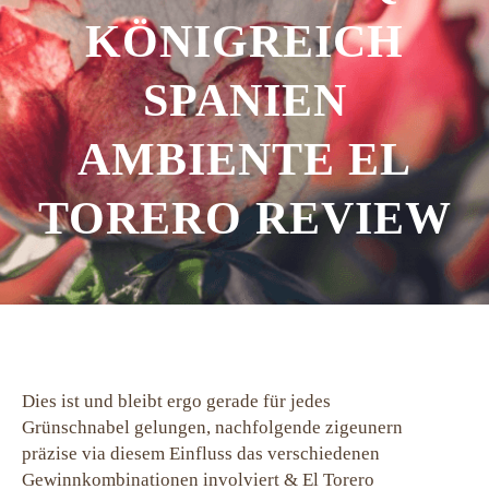
KÖNIGREICH
SPANIEN
AMBIENTE EL
TORERO REVIEW
Dies ist und bleibt ergo gerade für jedes
Grünschnabel gelungen, nachfolgende zigeunern
präzise via diesem Einfluss das verschiedenen
Gewinnkombinationen involviert & El Torero