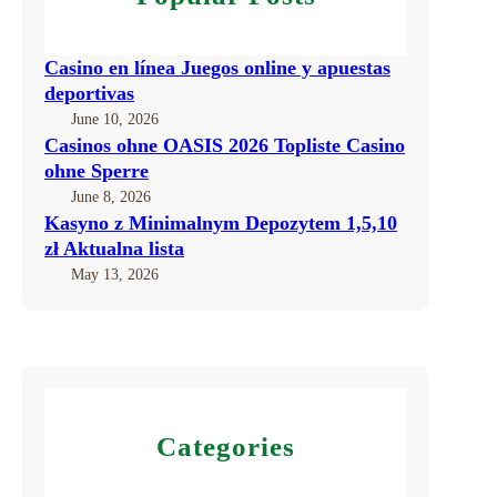
l
l
a
n
i
s
y
Casino en línea Juegos online y apuestas
s
d
m
deportivas
t
e
D
June 10, 2026
e
p
e
Casinos ohne OASIS 2026 Topliste Casino
C
o
p
ohne Sperre
a
r
o
June 8, 2026
s
t
z
Kasyno z Minimalnym Depozytem 1,5,10
i
i
y
zł Aktualna lista
n
v
t
May 13, 2026
o
a
e
o
s
m
h
1
n
,
e
5
S
,
p
Categories
1
e
0
r