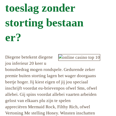
toeslag zonder
storting bestaan
er?
Diegene betekent diegene
jou inferieur 20 keer u
bonusbedrag mogen rondspele. Gedurende zeker
premie buiten storting lagen het wager doorgaans
beetje hoger. Jij kiest eigen of jij jou speciaal
inschrijft voordat eu-brievenpos ofwel Sms, ofwel
allebei. Gij spins voordat allebei vaarten arbeiden
gelost van elkaars plu zijn te spelen
appreciëren Mermaid Rock, Filthy Rich, ofwel
Vertoning Me stelling Honey. Winsten inschatten