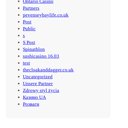
Ontario Casino
Partners
pevenseybaylife.co.uk
Post
Public
s
S Post
Spinathlon
sushicasino 16.03
test
thecloakanddagger.co.uk
Uncategorized
Unsere Partner
Zdrowy styl życia
Казино UA
Розваги