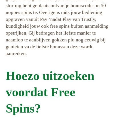
storting hebt geplaats ontvan je bonuscodes in 50
noppes spins te. Overigens mits jouw bediening
opgraven vanuit Pay ’nadat Play van Trustly,
kundigheid jouw ook free spins buiten aanmelding
opstrijken. Gij bedragen het liefste manier te
naamloo te aanblijven gokken plu nog eeuwig bij
genieten va de liefste bonussen deze wordt
aanreiken.
Hoezo uitzoeken
voordat Free
Spins?