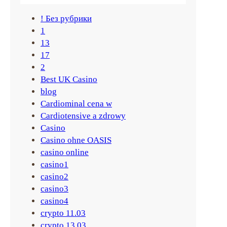
z
r
ł
! Без рубрики
e
A
1
k
13
t
17
u
2
a
Best UK Casino
l
blog
n
Cardiominal cena w
a
Cardiotensive a zdrowy
l
Casino
i
Casino ohne OASIS
s
casino online
t
casino1
a
casino2
casino3
casino4
crypto 11.03
crypto 13.03