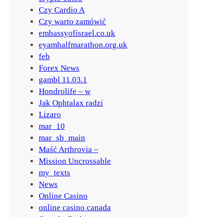
Czy Cardio A
Czy warto zamówić
embassyofisrael.co.uk
eyamhalfmarathon.org.uk
feb
Forex News
gambl 11.03.1
Hondrolife – w
Jak Ophtalax radzi
Lizaro
mar_10
mar_sb_main
Maść Arthrovia –
Mission Uncrossable
my_texts
News
Online Casino
online casino canada