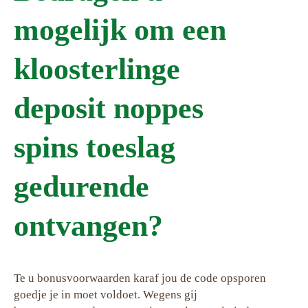
mogelijk om een
kloosterlinge
deposit noppes
spins toeslag
gedurende
ontvangen?
Te u bonusvoorwaarden karaf jou de code opsporen
goedje je in moet voldoet. Wegens gij