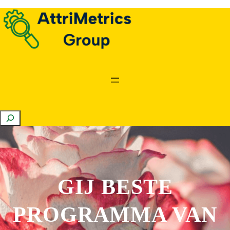
Skip
to
content
S
e
a
r
c
h
GIJ BESTE
PROGRAMMA VAN