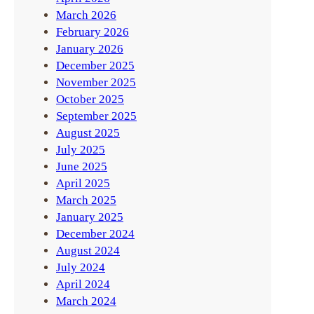
March 2026
February 2026
January 2026
December 2025
November 2025
October 2025
September 2025
August 2025
July 2025
June 2025
April 2025
March 2025
January 2025
December 2024
August 2024
July 2024
April 2024
March 2024