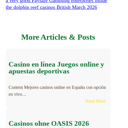
a very good Paysafe Gambling enterprises inside
the dolphin reef casinos British March 2026
More Articles & Posts
Casino en línea Juegos online y
apuestas deportivas
Content Mejores casinos online en España con opción
en vivo…
:
Read More
C
a
s
Casinos ohne OASIS 2026