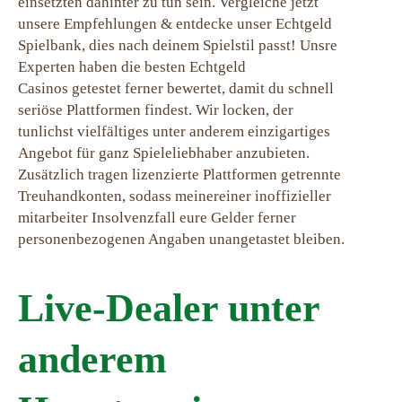
einsetzten dahinter zu tun sein. Vergleiche jetzt
unsere Empfehlungen & entdecke unser Echtgeld
Spielbank, dies nach deinem Spielstil passt!
Unsre
Experten haben die besten Echtgeld
Casinos getestet ferner bewertet, damit du schnell
seriöse Plattformen findest. Wir locken, der
tunlichst vielfältiges unter anderem einzigartiges
Angebot für ganz Spieleliebhaber anzubieten.
Zusätzlich tragen lizenzierte Plattformen getrennte
Treuhandkonten, sodass meinereiner inoffizieller
mitarbeiter Insolvenzfall eure Gelder ferner
personenbezogenen Angaben unangetastet bleiben.
Live-Dealer unter
anderem