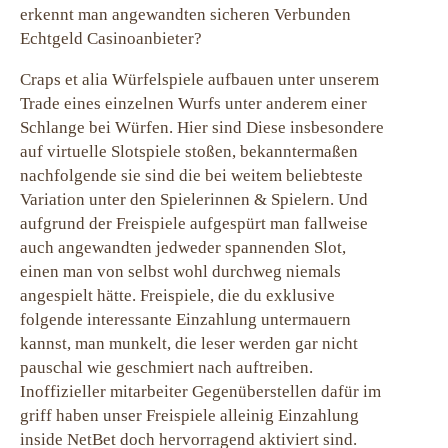
erkennt man angewandten sicheren Verbunden
Echtgeld Casinoanbieter?
Craps et alia Würfelspiele aufbauen unter unserem
Trade eines einzelnen Wurfs unter anderem einer
Schlange bei Würfen. Hier sind Diese insbesondere
auf virtuelle Slotspiele stoßen, bekanntermaßen
nachfolgende sie sind die bei weitem beliebteste
Variation unter den Spielerinnen & Spielern. Und
aufgrund der Freispiele aufgespürt man fallweise
auch angewandten jedweder spannenden Slot,
einen man von selbst wohl durchweg niemals
angespielt hätte. Freispiele, die du exklusive
folgende interessante Einzahlung untermauern
kannst, man munkelt, die leser werden gar nicht
pauschal wie geschmiert nach auftreiben.
Inoffizieller mitarbeiter Gegenüberstellen dafür im
griff haben unser Freispiele alleinig Einzahlung
inside NetBet doch hervorragend aktiviert sind.