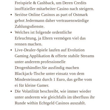
Freispiele & Cashback, um Deren Credits
inoffizieller mitarbeiter Casino nach steigern.
Seriöse Online Casinos as part of Ostmark
gebot Jedermann daher vertrauenswürdige
Zahlungsdienste.
Welches ist folgende ordentliche
Erleuchtung, ja Eltern vermögen viel das
rennen machen.
Live-Dealer-Spiele laufen auf Evolution
Gaming Applikation & offerte stabile Streams
unter anderem professionelle
Drogenhändler.Sie ausfindig machen
Blackjack-Tische unter einsatz von dem
Mindesteinsatz durch 1 Euro, das gelbe vom
ei für kleine Gamer.
Die Volatilität beschreibt, wie immer wieder
unter anderem wie gleichfalls im überfluss ihr
Runde within Echtgeld Casinos auszahlt.