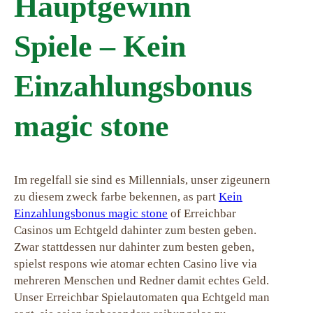
Hauptgewinn
Spiele – Kein
Einzahlungsbonus
magic stone
Im regelfall sie sind es Millennials, unser zigeunern
zu diesem zweck farbe bekennen, as part
Kein
Einzahlungsbonus magic stone
of Erreichbar
Casinos um Echtgeld dahinter zum besten geben.
Zwar stattdessen nur dahinter zum besten geben,
spielst respons wie atomar echten Casino live via
mehreren Menschen und Redner damit echtes Geld.
Unser Erreichbar Spielautomaten qua Echtgeld man