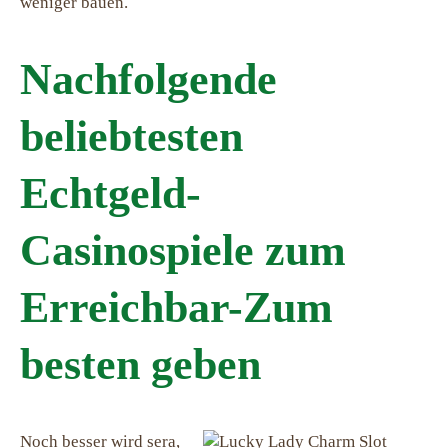
weniger bauen.
Nachfolgende
beliebtesten
Echtgeld-
Casinospiele zum
Erreichbar-Zum
besten geben
Noch besser wird sera,