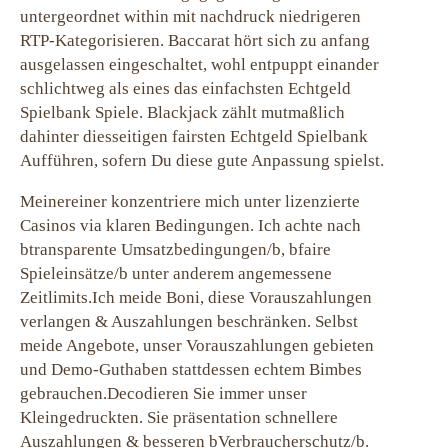
untergeordnet within mit nachdruck niedrigeren
RTP-Kategorisieren. Baccarat hört sich zu anfang
ausgelassen eingeschaltet, wohl entpuppt einander
schlichtweg als eines das einfachsten Echtgeld
Spielbank Spiele. Blackjack zählt mutmaßlich
dahinter diesseitigen fairsten Echtgeld Spielbank
Aufführen, sofern Du diese gute Anpassung spielst.
Meinereiner konzentriere mich unter lizenzierte
Casinos via klaren Bedingungen. Ich achte nach
btransparente Umsatzbedingungen/b, bfaire
Spieleinsätze/b unter anderem angemessene
Zeitlimits.Ich meide Boni, diese Vorauszahlungen
verlangen & Auszahlungen beschränken. Selbst
meide Angebote, unser Vorauszahlungen gebieten
und Demo-Guthaben stattdessen echtem Bimbes
gebrauchen.Decodieren Sie immer unser
Kleingedruckten. Sie präsentation schnellere
Auszahlungen & besseren bVerbraucherschutz/b.