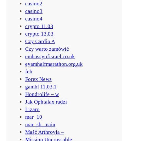
a
casino2
casino3
casino4
crypto 11.03
crypto 13.03
Czy Cardio A
Czy warto zamówić
embassyofisrael.co.uk
eyamhalfmarathon.org.uk
feb
Forex News
gambl 11.03.1
Hondrolife – w
Jak Ophtalax radzi
Lizaro
mar_10
mar_sb_main
Maść Arthrovia –
Mission Uncrossable