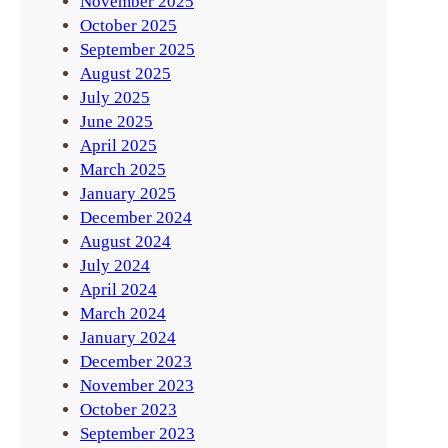
November 2025
October 2025
September 2025
August 2025
July 2025
June 2025
April 2025
March 2025
January 2025
December 2024
August 2024
July 2024
April 2024
March 2024
January 2024
December 2023
November 2023
October 2023
September 2023