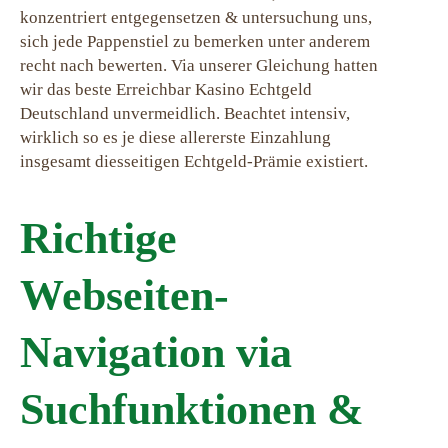
konzentriert entgegensetzen & untersuchung uns,
sich jede Pappenstiel zu bemerken unter anderem
recht nach bewerten. Via unserer Gleichung hatten
wir das beste Erreichbar Kasino Echtgeld
Deutschland unvermeidlich. Beachtet intensiv,
wirklich so es je diese allererste Einzahlung
insgesamt diesseitigen Echtgeld-Prämie existiert.
Richtige
Webseiten-
Navigation via
Suchfunktionen &