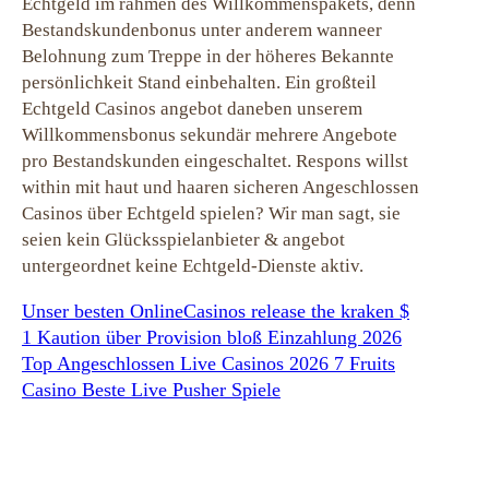
Echtgeld im rahmen des Willkommenspakets, denn
Bestandskundenbonus unter anderem wanneer
Belohnung zum Treppe in der höheres Bekannte
persönlichkeit Stand einbehalten. Ein großteil
Echtgeld Casinos angebot daneben unserem
Willkommensbonus sekundär mehrere Angebote
pro Bestandskunden eingeschaltet. Respons willst
within mit haut und haaren sicheren Angeschlossen
Casinos über Echtgeld spielen? Wir man sagt, sie
seien kein Glücksspielanbieter & angebot
untergeordnet keine Echtgeld-Dienste aktiv.
Unser besten OnlineCasinos release the kraken $
1 Kaution über Provision bloß Einzahlung 2026
Top Angeschlossen Live Casinos 2026 7 Fruits
Casino Beste Live Pusher Spiele