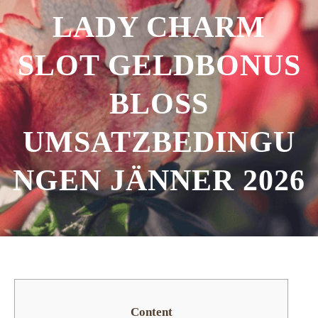
LADY CHARM
SLOT GELDBONUS
BLOSS U
MSATZBEDINGUN
GEN JÄNNER 2026
Content