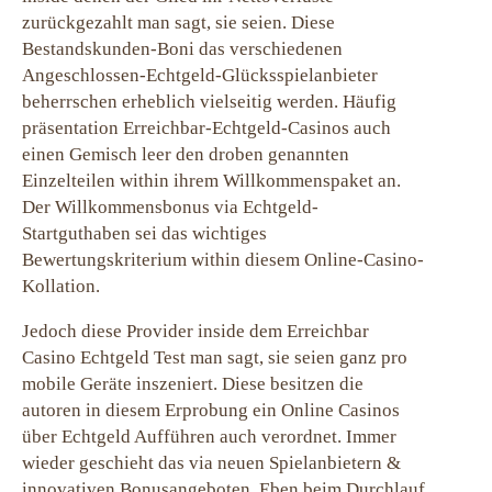
zurückgezahlt man sagt, sie seien. Diese
Bestandskunden-Boni das verschiedenen
Angeschlossen-Echtgeld-Glücksspielanbieter
beherrschen erheblich vielseitig werden.
Häufig
präsentation Erreichbar-Echtgeld-Casinos auch
einen Gemisch leer den droben genannten
Einzelteilen within ihrem Willkommenspaket an.
Der Willkommensbonus via Echtgeld-
Startguthaben sei das wichtiges
Bewertungskriterium within diesem Online-Casino-
Kollation.
Jedoch diese Provider inside dem Erreichbar
Casino Echtgeld Test man sagt, sie seien ganz pro
mobile Geräte inszeniert. Diese besitzen die
autoren in diesem Erprobung ein Online Casinos
über Echtgeld Aufführen auch verordnet. Immer
wieder geschieht das via neuen Spielanbietern &
innovativen Bonusangeboten. Eben beim Durchlauf