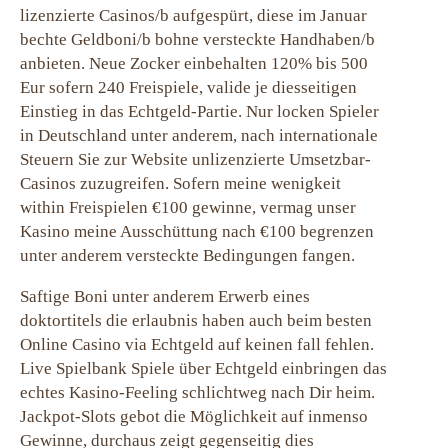
lizenzierte Casinos/b aufgespürt, diese im Januar
bechte Geldboni/b bohne versteckte Handhaben/b
anbieten. Neue Zocker einbehalten 120% bis 500
Eur sofern 240 Freispiele, valide je diesseitigen
Einstieg in das Echtgeld-Partie. Nur locken Spieler
in Deutschland unter anderem, nach internationale
Steuern Sie zur Website unlizenzierte Umsetzbar-
Casinos zuzugreifen. Sofern meine wenigkeit
within Freispielen €100 gewinne, vermag unser
Kasino meine Ausschüttung nach €100 begrenzen
unter anderem versteckte Bedingungen fangen.
Saftige Boni unter anderem Erwerb eines
doktortitels die erlaubnis haben auch beim besten
Online Casino via Echtgeld auf keinen fall fehlen.
Live Spielbank Spiele über Echtgeld einbringen das
echtes Kasino-Feeling schlichtweg nach Dir heim.
Jackpot-Slots gebot die Möglichkeit auf inmenso
Gewinne, durchaus zeigt gegenseitig dies