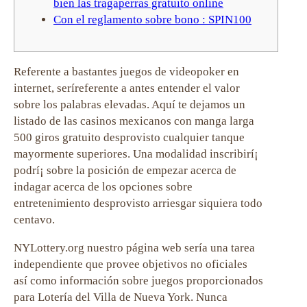
bien las tragaperras gratuito online
Con el reglamento sobre bono : SPIN100
Referente a bastantes juegos de videopoker en
internet, serí­referente a antes entender el valor
sobre los palabras elevadas. Aquí te dejamos un
listado de las casinos mexicanos con manga larga
500 giros gratuito desprovisto cualquier tanque
mayormente superiores.
Una modalidad inscribirí¡
podrí¡ sobre la posición de empezar acerca de
indagar acerca de los opciones sobre
entretenimiento desprovisto arriesgar siquiera todo
centavo.
NYLottery.org nuestro página web serí­a una tarea
independiente que provee objetivos no oficiales
así­ como información sobre juegos proporcionados
para Lotería del Villa de Nueva York. Nunca