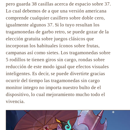
pero guarda 38 casillas acerca de espacio sobre 37.
Lo cual debemos de a que una versión americana
comprende cualquier casillero sobre doble cero,
igualmente algunos 37. Si lo tuyo resultan los
tragamonedas de garbo retro, se puede gozar de la
elección gratuita sobre juegos clásicos que
incorporan los habituales íconos sobre frutas,
campanas así­ como sietes. Los tragamonedas sobre
5 rodillos te tienen giros sin cargo, rondas sobre
reducción de este modo­ igual que efectos visuales
inteligentes. Es decir, se puede divertirte gracias
ocurrir del tiempo las tragamonedas sin cargo
monitor integro no importa nuestro bulto de el
dispositivo, lo cual mejoramiento mucho todo el
vivencia.