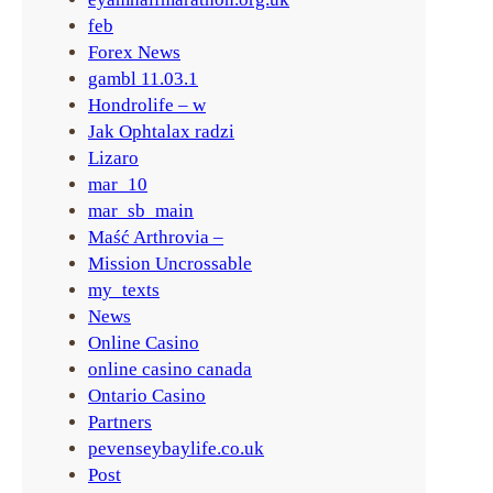
feb
Forex News
gambl 11.03.1
Hondrolife – w
Jak Ophtalax radzi
Lizaro
mar_10
mar_sb_main
Maść Arthrovia –
Mission Uncrossable
my_texts
News
Online Casino
online casino canada
Ontario Casino
Partners
pevenseybaylife.co.uk
Post