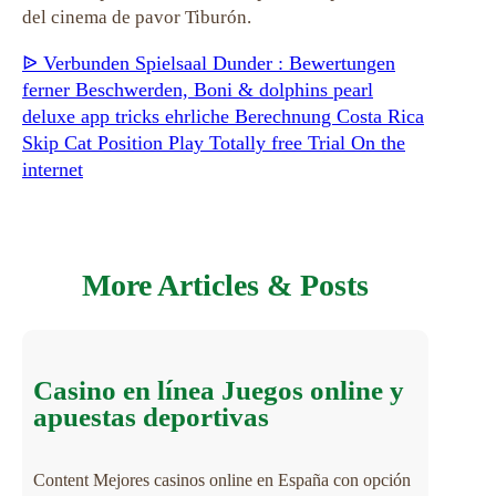
del cinema de pavor Tiburón.
ᐉ Verbunden Spielsaal Dunder : Bewertungen
ferner Beschwerden, Boni & dolphins pearl
deluxe app tricks ehrliche Berechnung Costa Rica
Skip Cat Position Play Totally free Trial On the
internet
More Articles & Posts
Casino en línea Juegos online y
apuestas deportivas
Content Mejores casinos online en España con opción