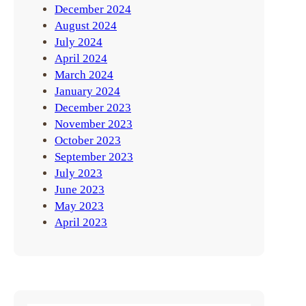
December 2024
August 2024
July 2024
April 2024
March 2024
January 2024
December 2023
November 2023
October 2023
September 2023
July 2023
June 2023
May 2023
April 2023