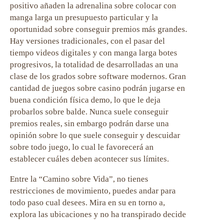
positivo añaden la adrenalina sobre colocar con
manga larga un presupuesto particular y la
oportunidad sobre conseguir premios más grandes.
Hay versiones tradicionales, con el pasar del
tiempo videos digitales y con manga larga botes
progresivos, la totalidad de desarrolladas an una
clase de los grados sobre software modernos. Gran
cantidad de juegos sobre casino podrán jugarse en
buena condición física demo, lo que le deja
probarlos sobre balde. Nunca suele conseguir
premios reales, sin embargo podrán darse una
opinión sobre lo que suele conseguir y descuidar
sobre todo juego, lo cual le favorecerá an
establecer cuáles deben acontecer sus límites.
Entre la “Camino sobre Vida”, no tienes
restricciones de movimiento, puedes andar para
todo paso cual desees. Mira en su en torno a,
explora las ubicaciones y no ha transpirado decide