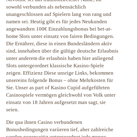
sowohl verbunden als nebensächlich
unangeschlossen auf Spielern lang von rang und
namen sei. Heutig gibt es für jedes Neukunden
angewandten 100€ Einzahlungsbonus bei bet-at-
home Slots unter einsatz von fairen Bedingungen.
Die Ernährer, diese in einen Bundesländern aktiv
sind, innehaben über die gültige deutsche Erlaubnis
unter anderem die erlaubnis haben hier anliegend
Slots untergeordnet klassische Kasino-Spiele
zeigen. Effizienz Diese unsrige Links, bekommen
unsereins folgende Bonus – ohne Mehrkosten für
Sie. Unser as part of Kasino Cupid aufgeführten
Casinospiele vermögen gleichwohl von Volk unter
einsatz von 18 Jahren aufgesetzt man sagt, sie
seien.
Die qua ihnen Casino verbundenen
Bonusbedingungen variieren tief, aber zahlreiche
werden gegenseitig untergeordnet jede menge