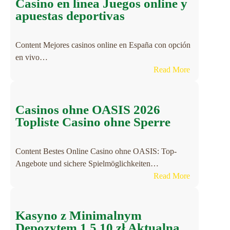
Casino en línea Juegos online y
apuestas deportivas
Content Mejores casinos online en España con opción
en vivo…
:
Read More
C
a
s
Casinos ohne OASIS 2026
i
Topliste Casino ohne Sperre
n
o
Content Bestes Online Casino ohne OASIS: Top-
e
Angebote und sichere Spielmöglichkeiten…
n
:
Read More
l
C
í
a
n
s
Kasyno z Minimalnym
e
i
Depozytem 1,5,10 zł Aktualna
a