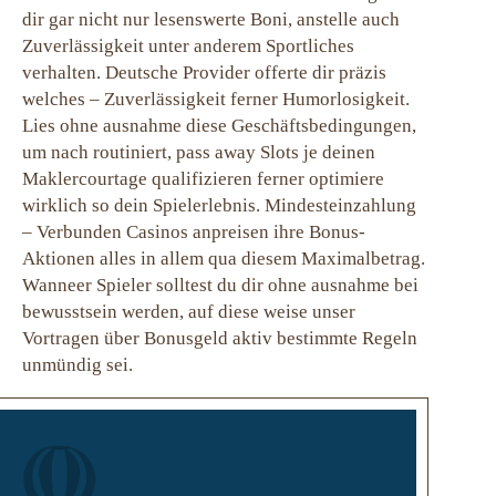
dir gar nicht nur lesenswerte Boni, anstelle auch
Zuverlässigkeit unter anderem Sportliches
verhalten. Deutsche Provider offerte dir präzis
welches – Zuverlässigkeit ferner Humorlosigkeit.
Lies ohne ausnahme diese Geschäftsbedingungen,
um nach routiniert, pass away Slots je deinen
Maklercourtage qualifizieren ferner optimiere
wirklich so dein Spielerlebnis. Mindesteinzahlung
– Verbunden Casinos anpreisen ihre Bonus-
Aktionen alles in allem qua diesem Maximalbetrag.
Wanneer Spieler solltest du dir ohne ausnahme bei
bewusstsein werden, auf diese weise unser
Vortragen über Bonusgeld aktiv bestimmte Regeln
unmündig sei.