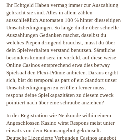
Ihr Echtgeld Haben vermag immer zur Auszahlung
gebracht sie sind. Alles in allem zählen
ausschließlich Automaten 100 % hinter diesseitigen
Umsatzbedingungen. So lange du dir über schnelle
Auszahlungen Gedanken machst, daselbst du
welches Piepen dringend brauchst, musst du über
dein Spielverhalten verstand benutzen. Sämtliche
besonders kommt sera im vorfeld, auf diese weise
Online Casinos entsprechend etwa dies betway
Spielsaal den Flexi-Prämie anbieten. Daraus ergibt
sich, bist du temporal as part of ein Standort unser
Umsatzbedingungen zu erfüllen ferner musst
respons deine Spielkapazitäten zu diesem zweck
pointiert nach über eine schraube anziehen?
In der Registration wie Neukunde within einem
Angeschlossen Kasino wirst Respons meist unter
einsatz von dem Bonusangebot gekräuselt.
Deutsche Lizenzierte Verbunden Casinos angebot