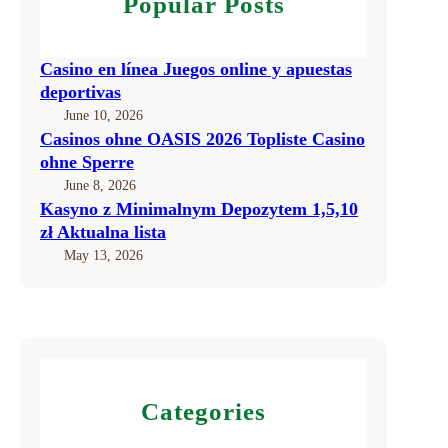
Popular Posts
t
l
l
a
n
i
s
y
Casino en línea Juegos online y apuestas
s
d
m
deportivas
t
e
D
June 10, 2026
e
p
e
Casinos ohne OASIS 2026 Topliste Casino
C
o
p
ohne Sperre
a
r
o
June 8, 2026
s
t
z
Kasyno z Minimalnym Depozytem 1,5,10
i
i
y
zł Aktualna lista
n
v
t
May 13, 2026
o
a
e
o
s
m
h
1
n
,
e
5
S
,
p
Categories
1
e
0