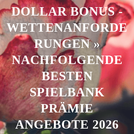
DOLLAR BONUS -
WETTENANFORDE
RUNGEN »
NACHFOLGENDE
BESTEN
SPIELBANK
PRÄMIE
ANGEBOTE 2026