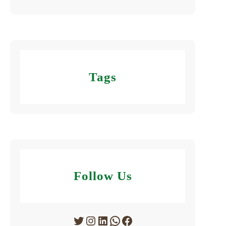
Tags
Follow Us
Twitter
Instagram
LinkedIn
WhatsApp
Facebook