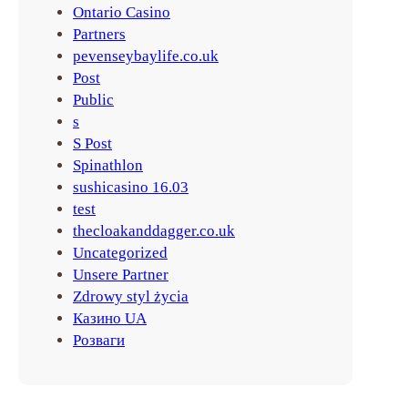
Ontario Casino
Partners
pevenseybaylife.co.uk
Post
Public
s
S Post
Spinathlon
sushicasino 16.03
test
thecloakanddagger.co.uk
Uncategorized
Unsere Partner
Zdrowy styl życia
Казино UA
Розваги