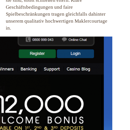
sie sind, sonst schließen eltern. Klare
Geschäftsbedingungen und faire
Spielbeschränkungen tragen gleichfalls dahinter
unserem qualitativ hochwertigen Maklercourtage
in.