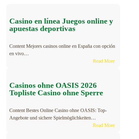
Casino en línea Juegos online y
apuestas deportivas
Content Mejores casinos online en España con opción
en vivo…
:
Read More
C
a
s
Casinos ohne OASIS 2026
i
Topliste Casino ohne Sperre
n
o
Content Bestes Online Casino ohne OASIS: Top-
e
Angebote und sichere Spielmöglichkeiten…
n
:
Read More
l
C
í