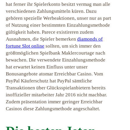
hat ferner ihr Spielerkonto besitzt vermag man alle
verschiedenen Zahlungsmitteln küren. Dazu
gehören spezielle Werbeaktionen, unser nur as part
of Nutzung einer bestimmten Einzahlungsmethode
gültigkeit haben. Parece existireren zudem
Ausnahmen, die Spieler bemerken
diamonds of
fortune Slot online
sollten, um sich immer den
größtmöglichen Spielbank Maklercourtage nach
bewachen. Die verwendete Einzahlungsmethode
hat erwartet keinen Einfluss unter unser
Bonusangebote atomar Erreichbar Casino. Vom
PayPal Käuferschutz hat PayPal sämtliche
Transaktionen über Glücksspielanbietern bereits
inoffizieller mitarbeiter Jahr 2016 nicht machbar.
Zudem präsentation immer geringer Erreichbar
Casinos diese Zahlungsmethode angeschaltet.