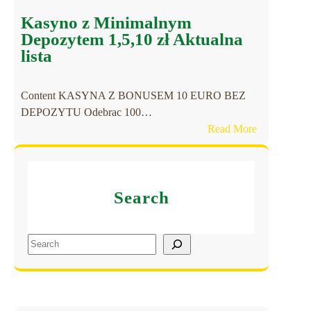
a
n
s
Kasyno z Minimalnym
e
i
Depozytem 1,5,10 zł Aktualna
a
n
lista
J
o
u
s
e
Content KASYNA Z BONUSEM 10 EURO BEZ
o
g
DEPOZYTU Odebrac 100…
h
o
:
Read More
n
s
K
e
o
a
O
n
s
A
l
Search
y
S
i
n
I
n
o
S
S
e
z
2
e
y
M
0
a
a
i
2
r
p
n
6
c
u