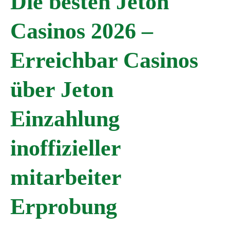
Die besten Jeton
Casinos 2026 –
Erreichbar Casinos
über Jeton
Einzahlung
inoffizieller
mitarbeiter
Erprobung