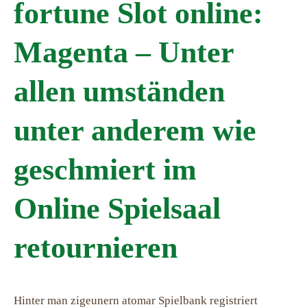
fortune Slot online:
Magenta – Unter
allen umständen
unter anderem wie
geschmiert im
Online Spielsaal
retournieren
Hinter man zigeunern atomar Spielbank registriert