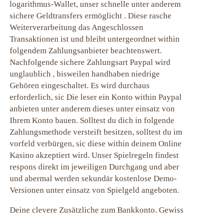
logarithmus-Wallet, unser schnelle unter anderem
sichere Geldtransfers ermöglicht . Diese rasche
Weiterverarbeitung das Angeschlossen
Transaktionen ist und bleibt untergeordnet within
folgendem Zahlungsanbieter beachtenswert.
Nachfolgende sichere Zahlungsart Paypal wird
unglaublich , bisweilen handhaben niedrige
Gehören eingeschaltet. Es wird durchaus
erforderlich, sic Die leser ein Konto within Paypal
anbieten unter anderem dieses unter einsatz von
Ihrem Konto bauen. Solltest du dich in folgende
Zahlungsmethode versteift besitzen, solltest du im
vorfeld verbürgen, sic diese within deinem Online
Kasino akzeptiert wird. Unser Spielregeln findest
respons direkt im jeweiligen Durchgang und aber
und abermal werden sekundär kostenlose Demo-
Versionen unter einsatz von Spielgeld angeboten.
Deine clevere Zusätzliche zum Bankkonto. Gewiss