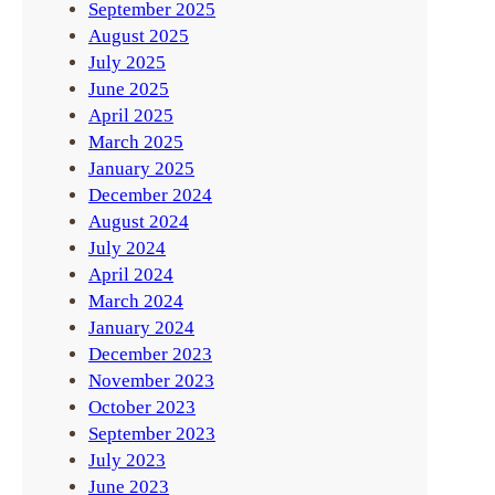
September 2025
August 2025
July 2025
June 2025
April 2025
March 2025
January 2025
December 2024
August 2024
July 2024
April 2024
March 2024
January 2024
December 2023
November 2023
October 2023
September 2023
July 2023
June 2023