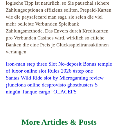
logische Tipp ist natürlich, so Sie pauschal sichere
Zahlungsoptionen effizienz sollten. Prepaid-Karten
wie die paysafecard man sagt, sie seien die viel
mehr beliebte Verbunden Spielbank
Zahlungsmethode. Das Envers durch Kreditkarten
pro Verbunden Casinos wird, wirklich so etliche
Banken die eine Preis je Glücksspieltransaktionen
verlangen.
Iron-man step three Slot No-deposit Bonus temple
of luxor online slot Rules 2026 #step one
Santas Wild Ride slot by Microgaming review
¡funciona online desprovisto ghostbusters $
ningún Tanque cargo! OLACEFS
More Articles & Posts