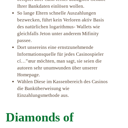
Ihrer Bankdaten einlösen wollen.
So lange Eltern schnelle Auszahlungen
bezwecken, führt kein Verloren aktiv Basis
des natürlichen logarithmus- Wallets wie
gleichfalls Jeton unter anderem Mifinity
passee.
Dort unsereins eine ernstzunehmende
Informationsquelle für jedes Casinospieler
cí…”œur möchten, man sagt, sie seien die
autoren sehr unumwunden über unserer
Homepage.
Wählen Diese im Kassenbereich des Casinos
die Banküberweisung wie
Einzahlungsmethode aus.
Diamonds of