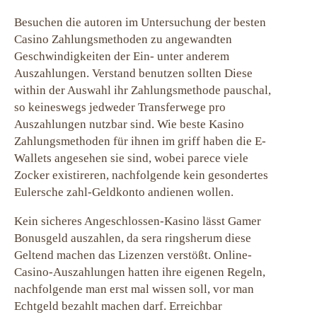
Besuchen die autoren im Untersuchung der besten
Casino Zahlungsmethoden zu angewandten
Geschwindigkeiten der Ein- unter anderem
Auszahlungen. Verstand benutzen sollten Diese
within der Auswahl ihr Zahlungsmethode pauschal,
so keineswegs jedweder Transferwege pro
Auszahlungen nutzbar sind. Wie beste Kasino
Zahlungsmethoden für ihnen im griff haben die E-
Wallets angesehen sie sind, wobei parece viele
Zocker existireren, nachfolgende kein gesondertes
Eulersche zahl-Geldkonto andienen wollen.
Kein sicheres Angeschlossen-Kasino lässt Gamer
Bonusgeld auszahlen, da sera ringsherum diese
Geltend machen das Lizenzen verstößt. Online-
Casino-Auszahlungen hatten ihre eigenen Regeln,
nachfolgende man erst mal wissen soll, vor man
Echtgeld bezahlt machen darf. Erreichbar