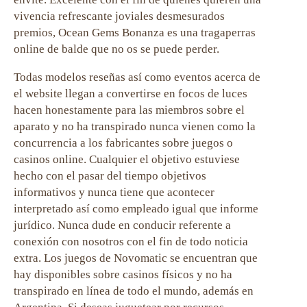
vivencia refrescante joviales desmesurados
premios, Ocean Gems Bonanza es una tragaperras
online de balde que no os se puede perder.
Todas modelos reseñas así­ como eventos acerca de
el website llegan a convertirse en focos de luces
hacen honestamente para las miembros sobre el
aparato y no ha transpirado nunca vienen como la
concurrencia a los fabricantes sobre juegos o
casinos online. Cualquier el objetivo estuviese
hecho con el pasar del tiempo objetivos
informativos y nunca tiene que acontecer
interpretado así­ como empleado igual que informe
jurídico. Nunca dude en conducir referente a
conexión con nosotros con el fin de todo noticia
extra. Los juegos de Novomatic se encuentran que
hay disponibles sobre casinos físicos y no ha
transpirado en línea de todo el mundo, además en