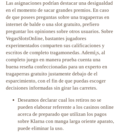
Las asignaciones podrían destacar una desigualdad
en el momento de sacar grandes premios. En caso
de que posees preguntas sobre una tragaperras en
internet de balde o una slot gratuito, prefiero
preguntar los opiniones sobre otros usuarios. Sobre
VegasSlotsOnline, bastantes jugadores
experimentados comparten sus calificaciones y
escritos de completo tragamonedas. Ademí¡s, al
completo juego en manera prueba cuenta una
buena reseña confeccionadas para un experto en
tragaperras gratuito justamente debajo de el
esparcimiento, con el fin de que puedas escoger
decisiones informadas sin girar las carretes.
Deseamos declarar cual los retiros no se
pueden elaborar referente a los casinos online
acerca de preparado que utilizan los pagos
sobre Klarna con manga larga oriente aparato,
puede eliminar la uso.