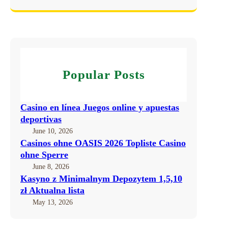
e
y
M
0
a
a
i
2
r
p
n
6
c
u
i
T
h
e
m
o
s
a
p
Popular Posts
t
l
l
a
n
i
s
y
Casino en línea Juegos online y apuestas
s
d
m
deportivas
t
e
D
June 10, 2026
e
p
e
Casinos ohne OASIS 2026 Topliste Casino
C
o
p
ohne Sperre
a
r
o
June 8, 2026
s
t
z
Kasyno z Minimalnym Depozytem 1,5,10
i
i
y
zł Aktualna lista
n
v
t
May 13, 2026
o
a
e
o
s
m