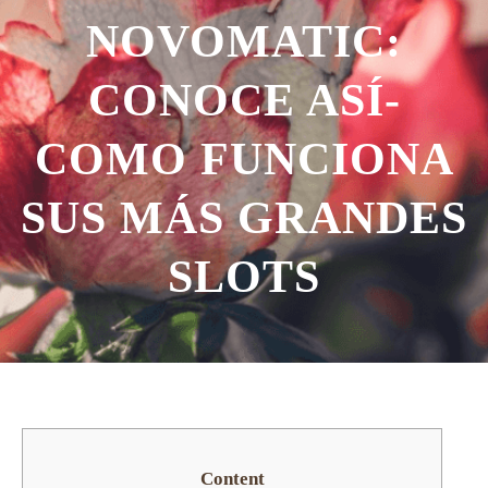
NOVOMATIC:
CONOCE ASÍ­
COMO FUNCIONA
SUS MÁS GRANDES
SLOTS
Content