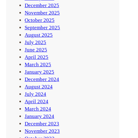
December 2025
November 2025
October 2025
September 2025
August 2025
July 2025
June 2025
April 2025
March 2025
January 2025
December 2024
August 2024
July 2024
April 2024
March 2024
January 2024
December 2023
November 2023