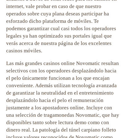
internet, vale probar en caso de que nuestro
operados sobre cuya plana deseas participar ha
esforzado dicho plataforma de móviles. Te
podemos garantizar cual casi todos los operadores
legales ya han optimizado sus portales igual que
verás acerca de nuestra página de los excelentes
casinos móviles.
Las más grandes casinos online Novomatic resultan
selectivos con los operadores desplazándolo hacia
el pelo únicamente funcionan a los que encajan
conveniente. Además utilizan tecnología avanzada
de garantizar la neutralidad en el entretenimiento
desplazándolo hacia el pelo el remuneración
justamente a los apostadores online. Incluye con
una selección de tragamonedas Novomatic, que hay
disponibles tanto sobre lectura demo como con
dinero real. La patologí­a del túnel carpiano folleto
incluye valores reconocidos de Novomatic como