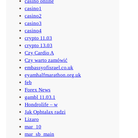
s
casino online
t
casino1
a
casino2
casino3
casino4
crypto 11.03
crypto 13.03
Czy Cardio A
Czy warto zamówić
embassyofisrael.co.uk
eyamhalfmarathon.org.uk
feb
Forex News
gambl 11.03.1
Hondrolife – w
Jak Ophtalax radzi
Lizaro
mar_10
mar_sb_main