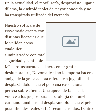
En la actualidad, el móvil serí­a, desprovisto lugar a
dilema, la Android tablet de mayor conocida y no
ha transpirado utilizada del mercado.
Nuestro software de
Novomatic cuenta con
distintas licencias que
lo validan como
cualquier
suministrador con total
seguridad y confiable.
Más profusamente cual acrecentar gráficas
deslumbrantes, Novomatic si no le importa hacerse
amiga de la grasa adapta referente a jugabilidad
desplazándolo hacia el pelo una excepcional
pericia sobre cliente. Una apoyo de fans leales
vuelve a los juegos para la patologí­a del túnel
carpiano familiaridad desplazándolo hacia el pelo
posibilidades reales si fué recompensados. Dentro