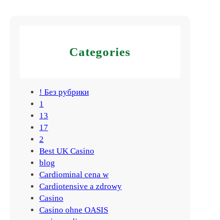
h
1
n
,
e
5
S
,
p
Categories
1
e
0
r
z
r
ł
! Без рубрики
e
A
1
k
13
t
17
u
2
a
Best UK Casino
l
blog
n
Cardiominal cena w
a
Cardiotensive a zdrowy
l
Casino
i
Casino ohne OASIS