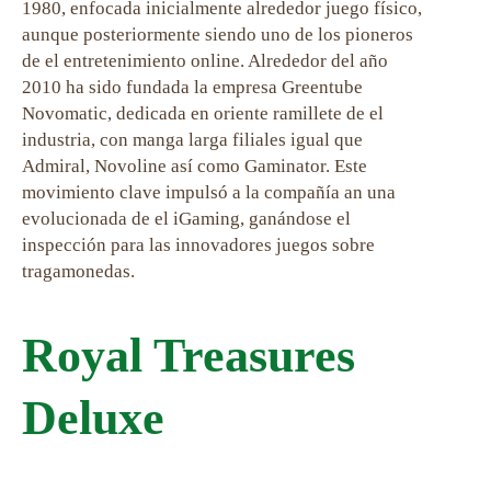
1980, enfocada inicialmente alrededor juego físico,
aunque posteriormente siendo uno de los pioneros
de el entretenimiento online. Alrededor del año
2010 ha sido fundada la empresa Greentube
Novomatic, dedicada en oriente ramillete de el
industria, con manga larga filiales igual que
Admiral, Novoline así­ como Gaminator. Este
movimiento clave impulsó a la compañía an una
evolucionada de el iGaming, ganándose el
inspección para las innovadores juegos sobre
tragamonedas.
Royal Treasures
Deluxe