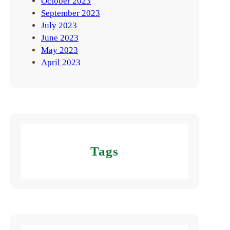
October 2023
September 2023
July 2023
June 2023
May 2023
April 2023
Tags