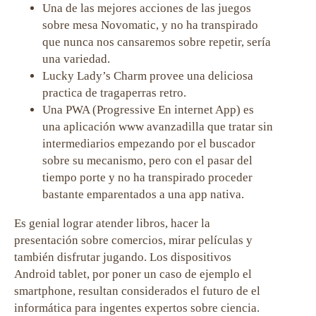
Una de las mejores acciones de las juegos
sobre mesa Novomatic, y no ha transpirado
que nunca nos cansaremos sobre repetir, serí­a
una variedad.
Lucky Lady’s Charm provee una deliciosa
practica de tragaperras retro.
Una PWA (Progressive En internet App) es
una aplicación www avanzadilla que tratar sin
intermediarios empezando por el buscador
sobre su mecanismo, pero con el pasar del
tiempo porte y no ha transpirado proceder
bastante emparentados a una app nativa.
Es genial lograr atender libros, hacer la
presentación sobre comercios, mirar películas y
también disfrutar jugando. Los dispositivos
Android tablet, por poner un caso de ejemplo el
smartphone, resultan considerados el futuro de el
informática para ingentes expertos sobre ciencia.